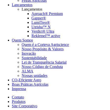
Feiras Agrícolas
Lançamentos
Lançamentos
Aproach® Premium
Gapper®
LumiTreo®
Utrisha™ N
Verdict® Ultra
Reklemel™ active
Quem Somos
Quem é a Corteva Agriscience
Nosso Propósito & Valores
Inovação
Sustentabilidade
Lei de Transparência Salarial
Nosso Código de Conduta
ALMA
Nossas unidades
CO-Eficiente Agro
Boas Práticas Agrícolas
Imprensa
Contato
Produtos
Site Corporativo