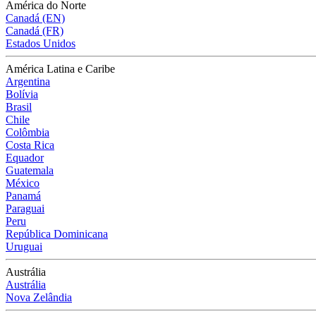
América do Norte
Canadá (EN)
Canadá (FR)
Estados Unidos
América Latina e Caribe
Argentina
Bolívia
Brasil
Chile
Colômbia
Costa Rica
Equador
Guatemala
México
Panamá
Paraguai
Peru
República Dominicana
Uruguai
Austrália
Austrália
Nova Zelândia