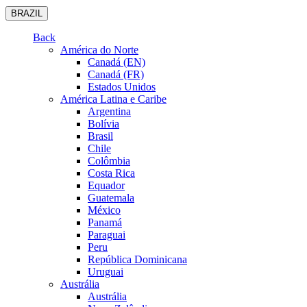
BRAZIL
Back
América do Norte
Canadá (EN)
Canadá (FR)
Estados Unidos
América Latina e Caribe
Argentina
Bolívia
Brasil
Chile
Colômbia
Costa Rica
Equador
Guatemala
México
Panamá
Paraguai
Peru
República Dominicana
Uruguai
Austrália
Austrália