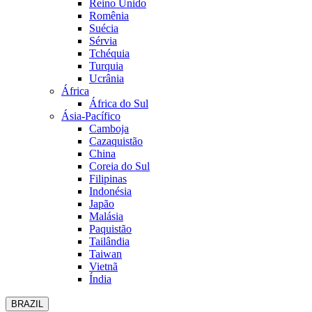
Reino Unido
Romênia
Suécia
Sérvia
Tchéquia
Turquia
Ucrânia
África
África do Sul
Ásia-Pacífico
Camboja
Cazaquistão
China
Coreia do Sul
Filipinas
Indonésia
Japão
Malásia
Paquistão
Tailândia
Taiwan
Vietnã
Índia
BRAZIL