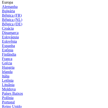
Europa
Alemanha
Bulgária
Bélgica (FR)
Bélgica (NL)
Bélgica (DE)
Croácia
Dinamarca
Eslováquia
Eslovênia
Espanha
Estônia
Finlândia
França
Grécia
Hungria
Irlanda
Itália
Letônia
Lituânia
Moldova
Países Baixos
Polônia
Portugal
Reino Unido