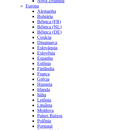
Nova Zelândia
Europa
Alemanha
Bulgária
Bélgica (FR)
Bélgica (NL)
Bélgica (DE)
Croácia
Dinamarca
Eslováquia
Eslovênia
Espanha
Estônia
Finlândia
França
Grécia
Hungria
Irlanda
Itália
Letônia
Lituânia
Moldova
Países Baixos
Polônia
Portugal