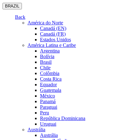
BRAZIL
Back
América do Norte
Canadá (EN)
Canadá (FR)
Estados Unidos
América Latina e Caribe
Argentina
Bolívia
Brasil
Chile
Colômbia
Costa Rica
Equador
Guatemala
México
Panamá
Paraguai
Peru
República Dominicana
Uruguai
Austrália
Austrália