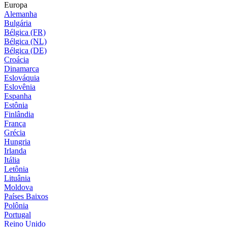
Europa
Alemanha
Bulgária
Bélgica (FR)
Bélgica (NL)
Bélgica (DE)
Croácia
Dinamarca
Eslováquia
Eslovênia
Espanha
Estônia
Finlândia
França
Grécia
Hungria
Irlanda
Itália
Letônia
Lituânia
Moldova
Países Baixos
Polônia
Portugal
Reino Unido