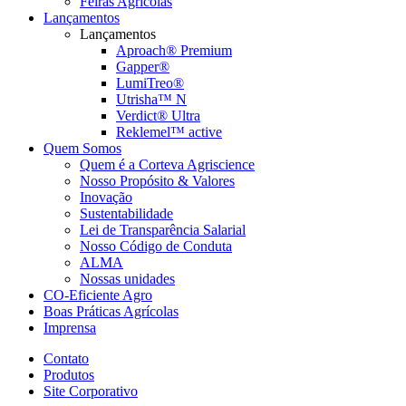
Feiras Agrícolas
Lançamentos
Lançamentos
Aproach® Premium
Gapper®
LumiTreo®
Utrisha™ N
Verdict® Ultra
Reklemel™ active
Quem Somos
Quem é a Corteva Agriscience
Nosso Propósito & Valores
Inovação
Sustentabilidade
Lei de Transparência Salarial
Nosso Código de Conduta
ALMA
Nossas unidades
CO-Eficiente Agro
Boas Práticas Agrícolas
Imprensa
Contato
Produtos
Site Corporativo