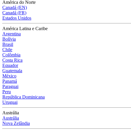
América do Norte
Canadá (EN)
Canadá (FR)
Estados Unidos
América Latina e Caribe
Argentina
Bolívia
Brasil
Chile
Colômbia
Costa Rica
Equador
Guatemala
México
Panamá
Paraguai
Peru
República Dominicana
Uruguai
Austrália
Austrália
Nova Zelândia