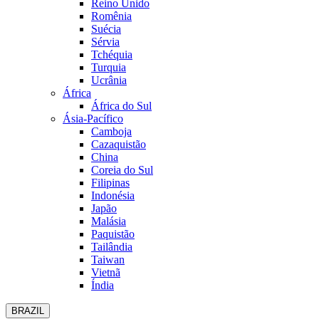
Reino Unido
Romênia
Suécia
Sérvia
Tchéquia
Turquia
Ucrânia
África
África do Sul
Ásia-Pacífico
Camboja
Cazaquistão
China
Coreia do Sul
Filipinas
Indonésia
Japão
Malásia
Paquistão
Tailândia
Taiwan
Vietnã
Índia
BRAZIL