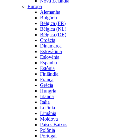
Nova Zelândia
Europa
Alemanha
Bulgária
Bélgica (FR)
Bélgica (NL)
Bélgica (DE)
Croácia
Dinamarca
Eslováquia
Eslovênia
Espanha
Estônia
Finlândia
França
Grécia
Hungria
Irlanda
Itália
Letônia
Lituânia
Moldova
Países Baixos
Polônia
Portugal