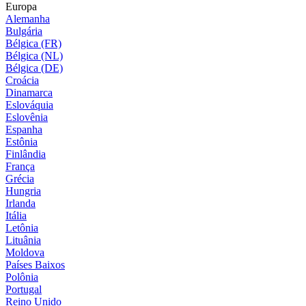
Europa
Alemanha
Bulgária
Bélgica (FR)
Bélgica (NL)
Bélgica (DE)
Croácia
Dinamarca
Eslováquia
Eslovênia
Espanha
Estônia
Finlândia
França
Grécia
Hungria
Irlanda
Itália
Letônia
Lituânia
Moldova
Países Baixos
Polônia
Portugal
Reino Unido