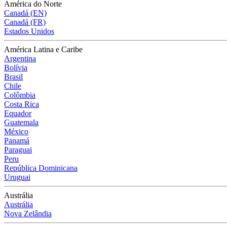
América do Norte
Canadá (EN)
Canadá (FR)
Estados Unidos
América Latina e Caribe
Argentina
Bolívia
Brasil
Chile
Colômbia
Costa Rica
Equador
Guatemala
México
Panamá
Paraguai
Peru
República Dominicana
Uruguai
Austrália
Austrália
Nova Zelândia