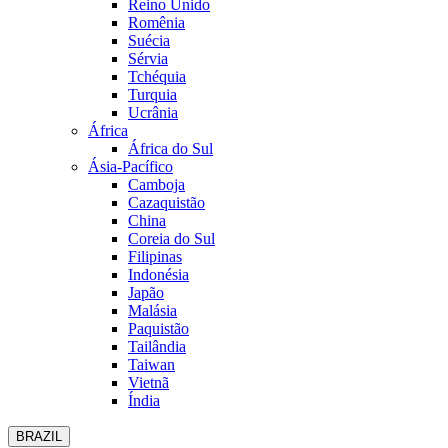
Reino Unido
Romênia
Suécia
Sérvia
Tchéquia
Turquia
Ucrânia
África
África do Sul
Ásia-Pacífico
Camboja
Cazaquistão
China
Coreia do Sul
Filipinas
Indonésia
Japão
Malásia
Paquistão
Tailândia
Taiwan
Vietnã
Índia
BRAZIL