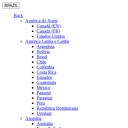
BRAZIL
Back
América do Norte
Canadá (EN)
Canadá (FR)
Estados Unidos
América Latina e Caribe
Argentina
Bolívia
Brasil
Chile
Colômbia
Costa Rica
Equador
Guatemala
México
Panamá
Paraguai
Peru
República Dominicana
Uruguai
Austrália
Austrália