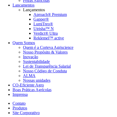
Feiras Agrícolas
Lançamentos
Lançamentos
Aproach® Premium
Gapper®
LumiTreo®
Utrisha™ N
Verdict® Ultra
Reklemel™ active
Quem Somos
Quem é a Corteva Agriscience
Nosso Propósito & Valores
Inovação
Sustentabilidade
Lei de Transparência Salarial
Nosso Código de Conduta
ALMA
Nossas unidades
CO-Eficiente Agro
Boas Práticas Agrícolas
Imprensa
Contato
Produtos
Site Corporativo