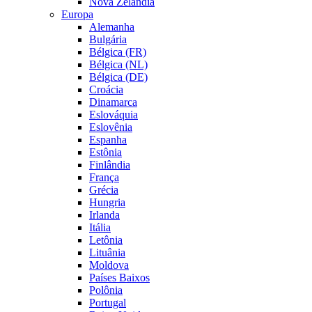
Nova Zelândia
Europa
Alemanha
Bulgária
Bélgica (FR)
Bélgica (NL)
Bélgica (DE)
Croácia
Dinamarca
Eslováquia
Eslovênia
Espanha
Estônia
Finlândia
França
Grécia
Hungria
Irlanda
Itália
Letônia
Lituânia
Moldova
Países Baixos
Polônia
Portugal