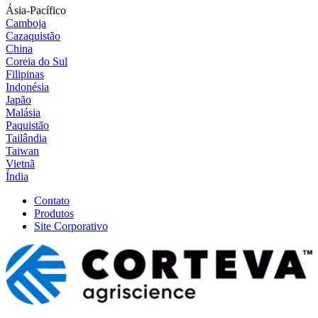
Ásia-Pacífico
Camboja
Cazaquistão
China
Coreia do Sul
Filipinas
Indonésia
Japão
Malásia
Paquistão
Tailândia
Taiwan
Vietnã
Índia
Contato
Produtos
Site Corporativo