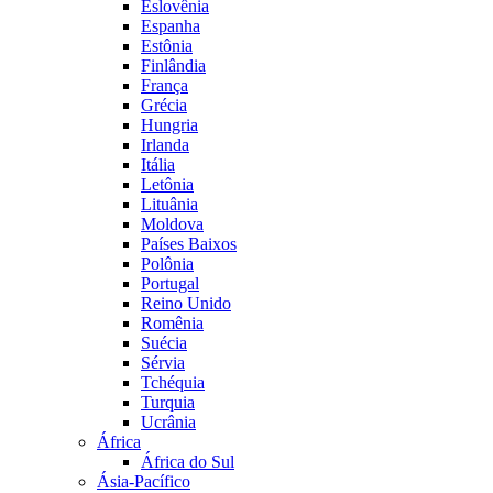
Eslovênia
Espanha
Estônia
Finlândia
França
Grécia
Hungria
Irlanda
Itália
Letônia
Lituânia
Moldova
Países Baixos
Polônia
Portugal
Reino Unido
Romênia
Suécia
Sérvia
Tchéquia
Turquia
Ucrânia
África
África do Sul
Ásia-Pacífico