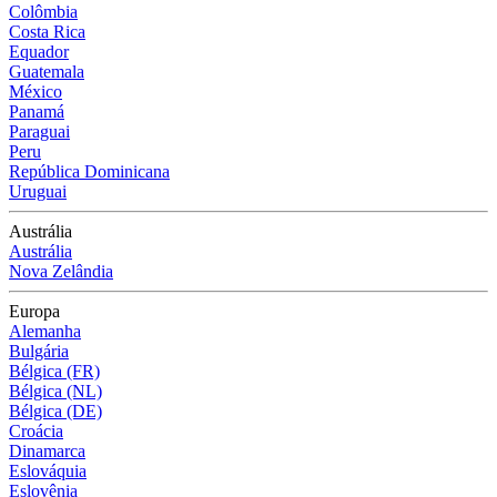
Colômbia
Costa Rica
Equador
Guatemala
México
Panamá
Paraguai
Peru
República Dominicana
Uruguai
Austrália
Austrália
Nova Zelândia
Europa
Alemanha
Bulgária
Bélgica (FR)
Bélgica (NL)
Bélgica (DE)
Croácia
Dinamarca
Eslováquia
Eslovênia