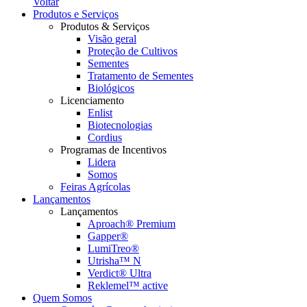
Voltar
Produtos e Serviços
Produtos & Serviços
Visão geral
Proteção de Cultivos
Sementes
Tratamento de Sementes
Biológicos
Licenciamento
Enlist
Biotecnologias
Cordius
Programas de Incentivos
Lidera
Somos
Feiras Agrícolas
Lançamentos
Lançamentos
Aproach® Premium
Gapper®
LumiTreo®
Utrisha™ N
Verdict® Ultra
Reklemel™ active
Quem Somos