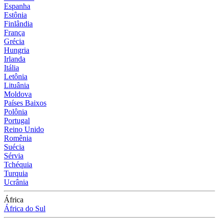
Espanha
Estônia
Finlândia
França
Grécia
Hungria
Irlanda
Itália
Letônia
Lituânia
Moldova
Países Baixos
Polônia
Portugal
Reino Unido
Romênia
Suécia
Sérvia
Tchéquia
Turquia
Ucrânia
África
África do Sul