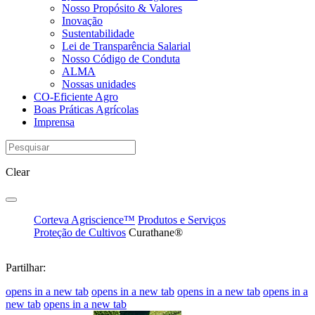
Nosso Propósito & Valores
Inovação
Sustentabilidade
Lei de Transparência Salarial
Nosso Código de Conduta
ALMA
Nossas unidades
CO-Eficiente Agro
Boas Práticas Agrícolas
Imprensa
Clear
Corteva Agriscience™
Produtos e Serviços
Proteção de Cultivos
Curathane®
Partilhar:
opens in a new tab
opens in a new tab
opens in a new tab
opens in a
new tab
opens in a new tab