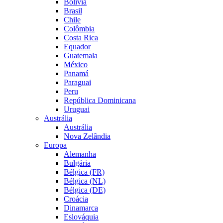
Bolívia
Brasil
Chile
Colômbia
Costa Rica
Equador
Guatemala
México
Panamá
Paraguai
Peru
República Dominicana
Uruguai
Austrália
Austrália
Nova Zelândia
Europa
Alemanha
Bulgária
Bélgica (FR)
Bélgica (NL)
Bélgica (DE)
Croácia
Dinamarca
Eslováquia