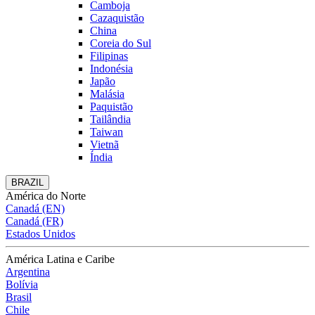
Camboja
Cazaquistão
China
Coreia do Sul
Filipinas
Indonésia
Japão
Malásia
Paquistão
Tailândia
Taiwan
Vietnã
Índia
BRAZIL
América do Norte
Canadá (EN)
Canadá (FR)
Estados Unidos
América Latina e Caribe
Argentina
Bolívia
Brasil
Chile