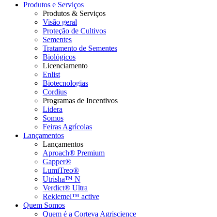
Produtos e Serviços
Produtos & Serviços
Visão geral
Proteção de Cultivos
Sementes
Tratamento de Sementes
Biológicos
Licenciamento
Enlist
Biotecnologias
Cordius
Programas de Incentivos
Lidera
Somos
Feiras Agrícolas
Lançamentos
Lançamentos
Aproach® Premium
Gapper®
LumiTreo®
Utrisha™ N
Verdict® Ultra
Reklemel™ active
Quem Somos
Quem é a Corteva Agriscience