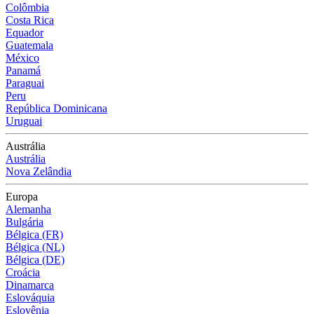
Colômbia
Costa Rica
Equador
Guatemala
México
Panamá
Paraguai
Peru
República Dominicana
Uruguai
Austrália
Austrália
Nova Zelândia
Europa
Alemanha
Bulgária
Bélgica (FR)
Bélgica (NL)
Bélgica (DE)
Croácia
Dinamarca
Eslováquia
Eslovênia