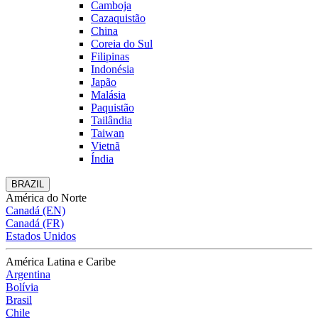
Camboja
Cazaquistão
China
Coreia do Sul
Filipinas
Indonésia
Japão
Malásia
Paquistão
Tailândia
Taiwan
Vietnã
Índia
BRAZIL
América do Norte
Canadá (EN)
Canadá (FR)
Estados Unidos
América Latina e Caribe
Argentina
Bolívia
Brasil
Chile