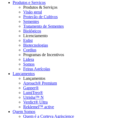
Produtos e Serviços
Produtos & Serviços
Visão geral
Proteção de Cultivos
Sementes
Tratamento de Sementes
Biológicos
Licenciamento
Enlist
Biotecnologias
Cordius
Programas de Incentivos
Lidera
Somos
Feiras Agrícolas
Lançamentos
Lançamentos
Aproach® Premium
Gapper®
LumiTreo®
Utrisha™ N
Verdict® Ultra
Reklemel™ active
Quem Somos
Quem é a Corteva Agriscience