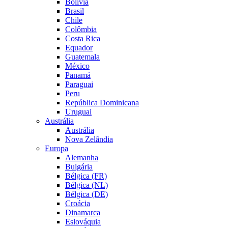
Bolívia
Brasil
Chile
Colômbia
Costa Rica
Equador
Guatemala
México
Panamá
Paraguai
Peru
República Dominicana
Uruguai
Austrália
Austrália
Nova Zelândia
Europa
Alemanha
Bulgária
Bélgica (FR)
Bélgica (NL)
Bélgica (DE)
Croácia
Dinamarca
Eslováquia