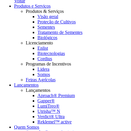
Voltar
Produtos e Serviços
Produtos & Serviços
Visão geral
Proteção de Cultivos
Sementes
Tratamento de Sementes
Biológicos
Licenciamento
Enlist
Biotecnologias
Cordius
Programas de Incentivos
Lidera
Somos
Feiras Agrícolas
Lançamentos
Lançamentos
Aproach® Premium
Gapper®
LumiTreo®
Utrisha™ N
Verdict® Ultra
Reklemel™ active
Quem Somos