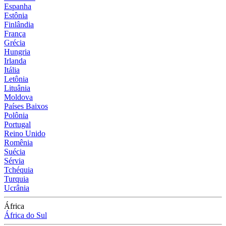
Espanha
Estônia
Finlândia
França
Grécia
Hungria
Irlanda
Itália
Letônia
Lituânia
Moldova
Países Baixos
Polônia
Portugal
Reino Unido
Romênia
Suécia
Sérvia
Tchéquia
Turquia
Ucrânia
África
África do Sul