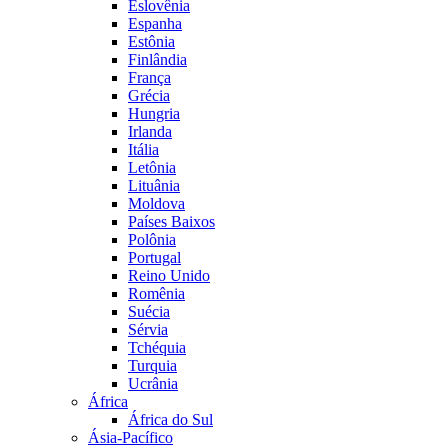
Eslovênia
Espanha
Estônia
Finlândia
França
Grécia
Hungria
Irlanda
Itália
Letônia
Lituânia
Moldova
Países Baixos
Polônia
Portugal
Reino Unido
Romênia
Suécia
Sérvia
Tchéquia
Turquia
Ucrânia
África
África do Sul
Ásia-Pacífico