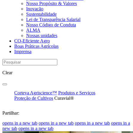
Nosso Propósito & Valores
Inovação
Sustentabilidade
Lei de Transparência Salarial
Nosso Código de Conduta
ALMA
Nossas unidades
CO-Eficiente Agro
Boas Práticas Agrícolas
Imprensa
Clear
Corteva Agriscience™
Produtos e Serviços
Proteção de Cultivos
Curavial®
Partilhar:
opens in a new tab
opens in a new tab
opens in a new tab
opens in a
new tab
opens in a new tab