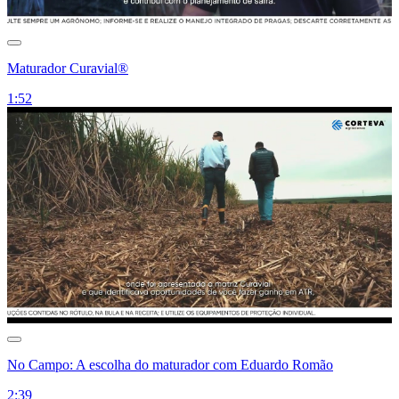
Maturador Curavial®
1:52
No Campo: A escolha do maturador com Eduardo Romão
2:39