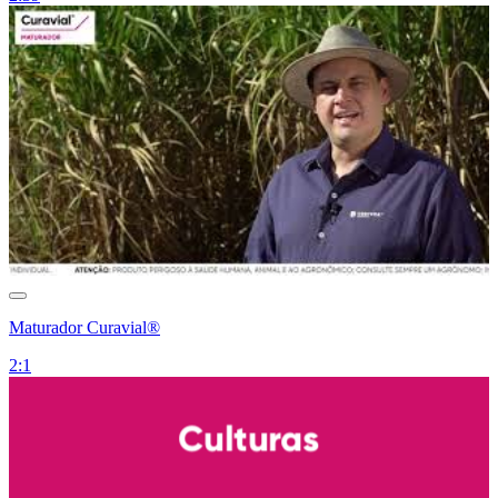
Maturador Curavial®
2:1