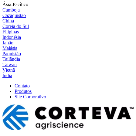
Ásia-Pacífico
Camboja
Cazaquistão
China
Coreia do Sul
Filipinas
Indonésia
Japão
Malásia
Paquistão
Tailândia
Taiwan
Vietnã
Índia
Contato
Produtos
Site Corporativo