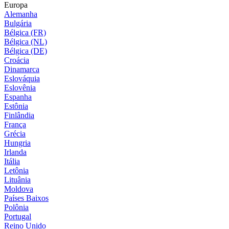
Europa
Alemanha
Bulgária
Bélgica (FR)
Bélgica (NL)
Bélgica (DE)
Croácia
Dinamarca
Eslováquia
Eslovênia
Espanha
Estônia
Finlândia
França
Grécia
Hungria
Irlanda
Itália
Letônia
Lituânia
Moldova
Países Baixos
Polônia
Portugal
Reino Unido