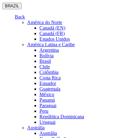
BRAZIL
Back
América do Norte
Canadá (EN)
Canadá (FR)
Estados Unidos
América Latina e Caribe
Argentina
Bolívia
Brasil
Chile
Colômbia
Costa Rica
Equador
Guatemala
México
Panamá
Paraguai
Peru
República Dominicana
Uruguai
Austrália
Austrália