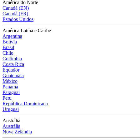
América do Norte
Canadá (EN)
Canadá (FR)
Estados Unidos
América Latina e Caribe
Argentina
Bolívia
Brasil
Chile
Colômbia
Costa Rica
Equador
Guatemala
México
Panamá
Paraguai
Peru
República Dominicana
Uruguai
Austrália
Austrália
Nova Zelândia