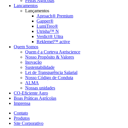
Feiras Agrícolas
Lançamentos
Lançamentos
Aproach® Premium
Gapper®
LumiTreo®
Utrisha™ N
Verdict® Ultra
Reklemel™ active
Quem Somos
Quem é a Corteva Agriscience
Nosso Propósito & Valores
Inovação
Sustentabilidade
Lei de Transparência Salarial
Nosso Código de Conduta
ALMA
Nossas unidades
CO-Eficiente Agro
Boas Práticas Agrícolas
Imprensa
Contato
Produtos
Site Corporativo