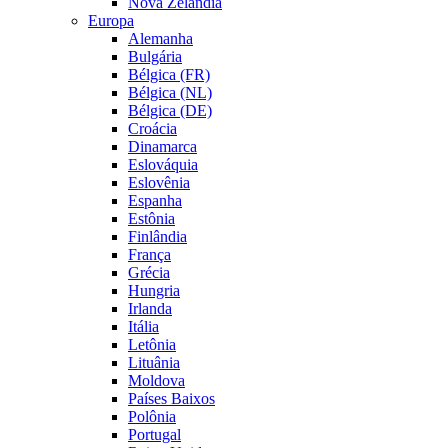
Nova Zelândia
Europa
Alemanha
Bulgária
Bélgica (FR)
Bélgica (NL)
Bélgica (DE)
Croácia
Dinamarca
Eslováquia
Eslovênia
Espanha
Estônia
Finlândia
França
Grécia
Hungria
Irlanda
Itália
Letônia
Lituânia
Moldova
Países Baixos
Polônia
Portugal