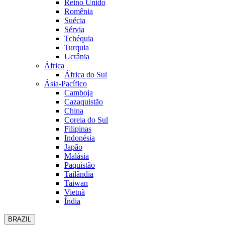
Reino Unido
Romênia
Suécia
Sérvia
Tchéquia
Turquia
Ucrânia
África
África do Sul
Ásia-Pacífico
Camboja
Cazaquistão
China
Coreia do Sul
Filipinas
Indonésia
Japão
Malásia
Paquistão
Tailândia
Taiwan
Vietnã
Índia
BRAZIL