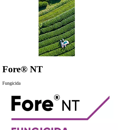
Fore® NT
Fungicida