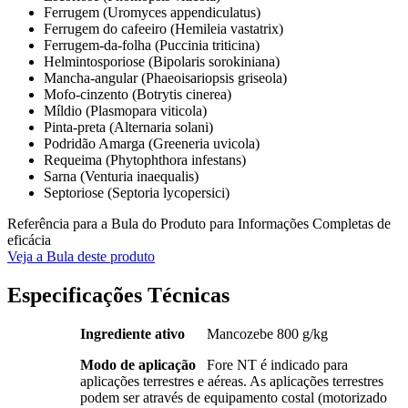
Ferrugem (Uromyces appendiculatus)
Ferrugem do cafeeiro (Hemileia vastatrix)
Ferrugem-da-folha (Puccinia triticina)
Helmintosporiose (Bipolaris sorokiniana)
Mancha-angular (Phaeoisariopsis griseola)
Mofo-cinzento (Botrytis cinerea)
Míldio (Plasmopara viticola)
Pinta-preta (Alternaria solani)
Podridão Amarga (Greeneria uvicola)
Requeima (Phytophthora infestans)
Sarna (Venturia inaequalis)
Septoriose (Septoria lycopersici)
Referência para a Bula do Produto para Informações Completas de
eficácia
Veja a Bula deste produto
Especificações Técnicas
Ingrediente ativo
Mancozebe 800 g/kg
Modo de aplicação
Fore NT é indicado para
aplicações terrestres e aéreas. As aplicações terrestres
podem ser através de equipamento costal (motorizado