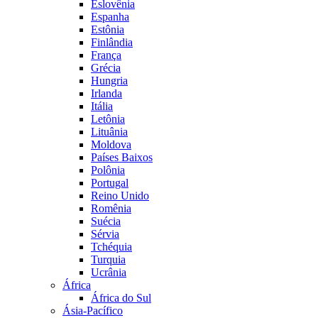
Eslovênia
Espanha
Estônia
Finlândia
França
Grécia
Hungria
Irlanda
Itália
Letônia
Lituânia
Moldova
Países Baixos
Polônia
Portugal
Reino Unido
Romênia
Suécia
Sérvia
Tchéquia
Turquia
Ucrânia
África
África do Sul
Ásia-Pacífico