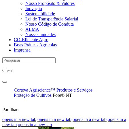
Nosso Propósito & Valores
Inovação
Sustentabilidade
Lei de Transparência Salarial
Nosso Código de Conduta
ALMA
Nossas unidades
CO-Eficiente Agro
Boas Práticas Agrícolas
Imprensa
Clear
Corteva Agriscience™
Produtos e Serviços
Proteção de Cultivos
Fore® NT
Partilhar:
opens in a new tab
opens in a new tab
opens in a new tab
opens in a
new tab
opens in a new tab