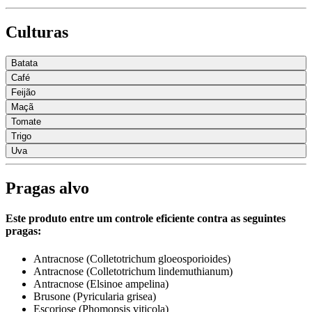
Culturas
Batata
Café
Feijão
Maçã
Tomate
Trigo
Uva
Pragas alvo
Este produto entre um controle eficiente contra as seguintes
pragas:
Antracnose (Colletotrichum gloeosporioides)
Antracnose (Colletotrichum lindemuthianum)
Antracnose (Elsinoe ampelina)
Brusone (Pyricularia grisea)
Escoriose (Phomopsis viticola)