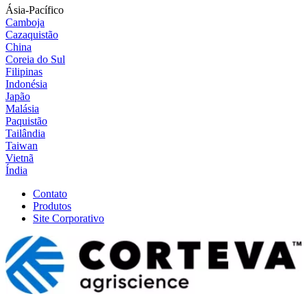
Ásia-Pacífico
Camboja
Cazaquistão
China
Coreia do Sul
Filipinas
Indonésia
Japão
Malásia
Paquistão
Tailândia
Taiwan
Vietnã
Índia
Contato
Produtos
Site Corporativo