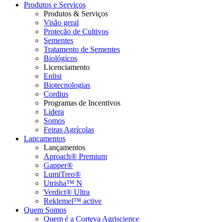
Produtos e Serviços
Produtos & Serviços
Visão geral
Proteção de Cultivos
Sementes
Tratamento de Sementes
Biológicos
Licenciamento
Enlist
Biotecnologias
Cordius
Programas de Incentivos
Lidera
Somos
Feiras Agrícolas
Lançamentos
Lançamentos
Aproach® Premium
Gapper®
LumiTreo®
Utrisha™ N
Verdict® Ultra
Reklemel™ active
Quem Somos
Quem é a Corteva Agriscience