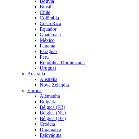
Bolívia
Brasil
Chile
Colômbia
Costa Rica
Equador
Guatemala
México
Panamá
Paraguai
Peru
República Dominicana
Uruguai
Austrália
Austrália
Nova Zelândia
Europa
Alemanha
Bulgária
Bélgica (FR)
Bélgica (NL)
Bélgica (DE)
Croácia
Dinamarca
Eslováquia