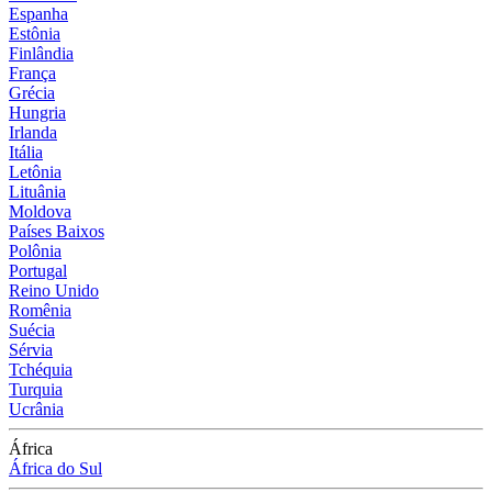
Espanha
Estônia
Finlândia
França
Grécia
Hungria
Irlanda
Itália
Letônia
Lituânia
Moldova
Países Baixos
Polônia
Portugal
Reino Unido
Romênia
Suécia
Sérvia
Tchéquia
Turquia
Ucrânia
África
África do Sul