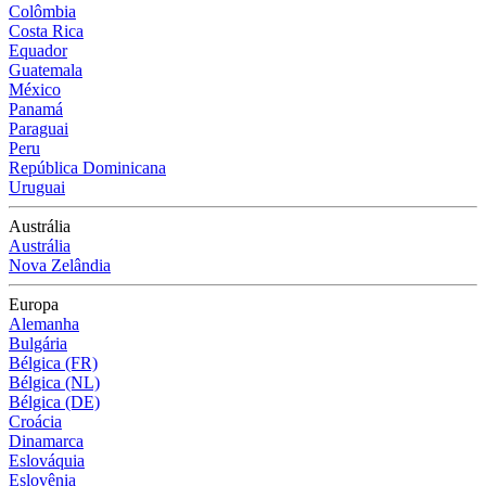
Colômbia
Costa Rica
Equador
Guatemala
México
Panamá
Paraguai
Peru
República Dominicana
Uruguai
Austrália
Austrália
Nova Zelândia
Europa
Alemanha
Bulgária
Bélgica (FR)
Bélgica (NL)
Bélgica (DE)
Croácia
Dinamarca
Eslováquia
Eslovênia