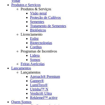
Voltar
Produtos e Serviços
Produtos & Serviços
Visão geral
Proteção de Cultivos
Sementes
Tratamento de Sementes
Biológicos
Licenciamento
Enlist
Biotecnologias
Cordius
Programas de Incentivos
Lidera
Somos
Feiras Agrícolas
Lançamentos
Lançamentos
Aproach® Premium
Gapper®
LumiTreo®
Utrisha™ N
Verdict® Ultra
Reklemel™ active
Quem Somos