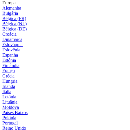
Europa
Alemanha
Bulgária
Bélgica (FR)
Bélgica (NL)
Bélgica (DE)
Croácia
Dinamarca
Eslováquia
Eslovênia
Espanha
Estônia
Finlândia
França
Grécia
Hungria
Irlanda
Itália
Letônia
Lituânia
Moldova
Países Baixos
Polônia
Portugal
Reino Unido