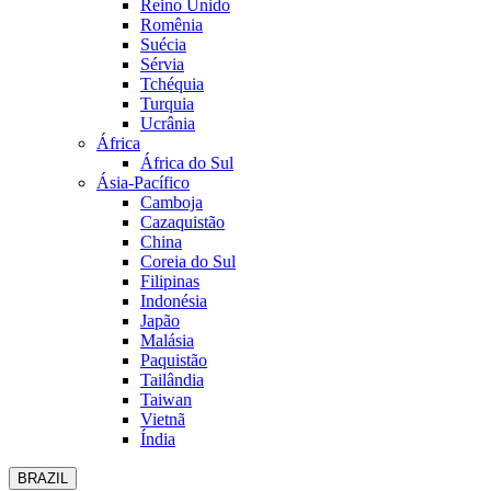
Reino Unido
Romênia
Suécia
Sérvia
Tchéquia
Turquia
Ucrânia
África
África do Sul
Ásia-Pacífico
Camboja
Cazaquistão
China
Coreia do Sul
Filipinas
Indonésia
Japão
Malásia
Paquistão
Tailândia
Taiwan
Vietnã
Índia
BRAZIL