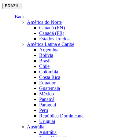
BRAZIL
Back
América do Norte
Canadá (EN)
Canadá (FR)
Estados Unidos
América Latina e Caribe
Argentina
Bolívia
Brasil
Chile
Colômbia
Costa Rica
Equador
Guatemala
México
Panamá
Paraguai
Peru
República Dominicana
Uruguai
Austrália
Austrália