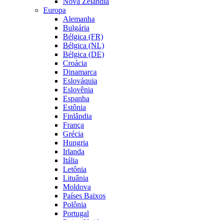
Nova Zelândia
Europa
Alemanha
Bulgária
Bélgica (FR)
Bélgica (NL)
Bélgica (DE)
Croácia
Dinamarca
Eslováquia
Eslovênia
Espanha
Estônia
Finlândia
França
Grécia
Hungria
Irlanda
Itália
Letônia
Lituânia
Moldova
Países Baixos
Polônia
Portugal