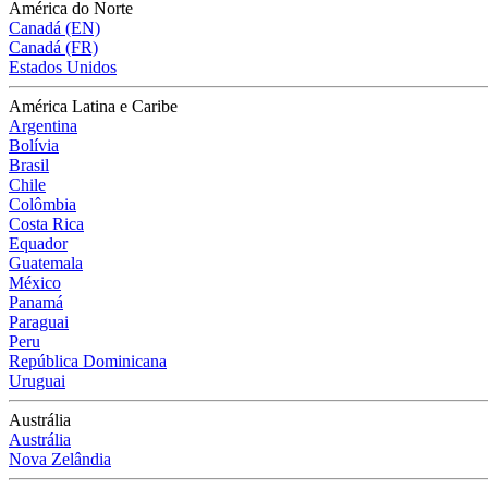
América do Norte
Canadá (EN)
Canadá (FR)
Estados Unidos
América Latina e Caribe
Argentina
Bolívia
Brasil
Chile
Colômbia
Costa Rica
Equador
Guatemala
México
Panamá
Paraguai
Peru
República Dominicana
Uruguai
Austrália
Austrália
Nova Zelândia