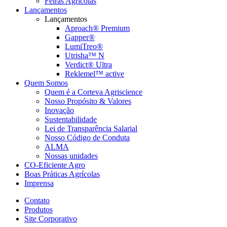
Feiras Agrícolas
Lançamentos
Lançamentos
Aproach® Premium
Gapper®
LumiTreo®
Utrisha™ N
Verdict® Ultra
Reklemel™ active
Quem Somos
Quem é a Corteva Agriscience
Nosso Propósito & Valores
Inovação
Sustentabilidade
Lei de Transparência Salarial
Nosso Código de Conduta
ALMA
Nossas unidades
CO-Eficiente Agro
Boas Práticas Agrícolas
Imprensa
Contato
Produtos
Site Corporativo