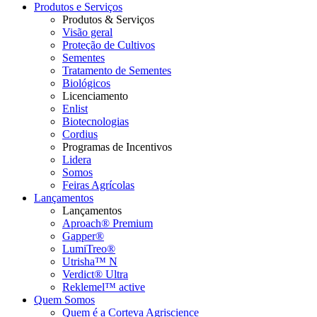
Produtos e Serviços
Produtos & Serviços
Visão geral
Proteção de Cultivos
Sementes
Tratamento de Sementes
Biológicos
Licenciamento
Enlist
Biotecnologias
Cordius
Programas de Incentivos
Lidera
Somos
Feiras Agrícolas
Lançamentos
Lançamentos
Aproach® Premium
Gapper®
LumiTreo®
Utrisha™ N
Verdict® Ultra
Reklemel™ active
Quem Somos
Quem é a Corteva Agriscience