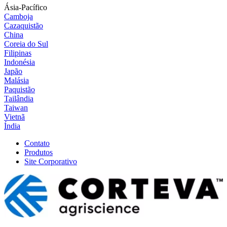
Ásia-Pacífico
Camboja
Cazaquistão
China
Coreia do Sul
Filipinas
Indonésia
Japão
Malásia
Paquistão
Tailândia
Taiwan
Vietnã
Índia
Contato
Produtos
Site Corporativo