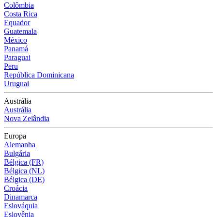
Colômbia
Costa Rica
Equador
Guatemala
México
Panamá
Paraguai
Peru
República Dominicana
Uruguai
Austrália
Austrália
Nova Zelândia
Europa
Alemanha
Bulgária
Bélgica (FR)
Bélgica (NL)
Bélgica (DE)
Croácia
Dinamarca
Eslováquia
Eslovênia