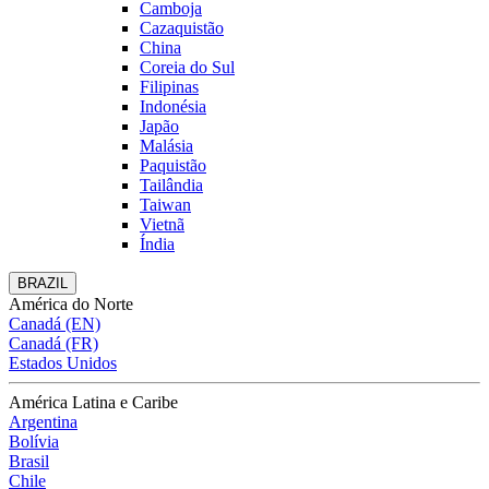
Camboja
Cazaquistão
China
Coreia do Sul
Filipinas
Indonésia
Japão
Malásia
Paquistão
Tailândia
Taiwan
Vietnã
Índia
BRAZIL
América do Norte
Canadá (EN)
Canadá (FR)
Estados Unidos
América Latina e Caribe
Argentina
Bolívia
Brasil
Chile