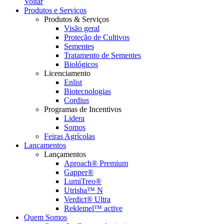
Voltar
Produtos e Serviços
Produtos & Serviços
Visão geral
Proteção de Cultivos
Sementes
Tratamento de Sementes
Biológicos
Licenciamento
Enlist
Biotecnologias
Cordius
Programas de Incentivos
Lidera
Somos
Feiras Agrícolas
Lançamentos
Lançamentos
Aproach® Premium
Gapper®
LumiTreo®
Utrisha™ N
Verdict® Ultra
Reklemel™ active
Quem Somos