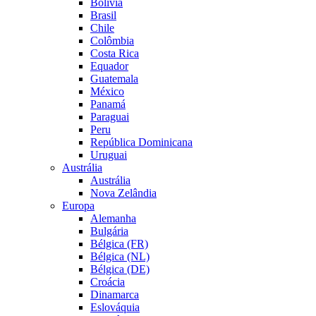
Bolívia
Brasil
Chile
Colômbia
Costa Rica
Equador
Guatemala
México
Panamá
Paraguai
Peru
República Dominicana
Uruguai
Austrália
Austrália
Nova Zelândia
Europa
Alemanha
Bulgária
Bélgica (FR)
Bélgica (NL)
Bélgica (DE)
Croácia
Dinamarca
Eslováquia