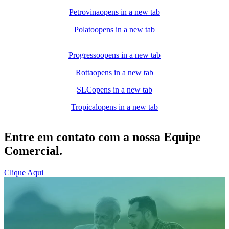
Petrovina
opens in a new tab
Polato
opens in a new tab
Progresso
opens in a new tab
Rotta
opens in a new tab
SLC
opens in a new tab
Tropical
opens in a new tab
Entre em contato com a nossa Equipe
Comercial.
Clique Aqui