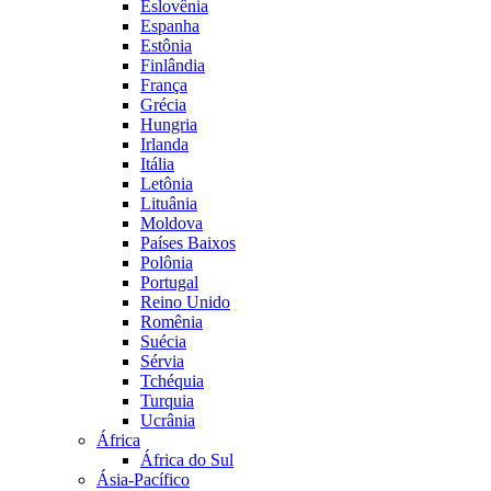
Eslovênia
Espanha
Estônia
Finlândia
França
Grécia
Hungria
Irlanda
Itália
Letônia
Lituânia
Moldova
Países Baixos
Polônia
Portugal
Reino Unido
Romênia
Suécia
Sérvia
Tchéquia
Turquia
Ucrânia
África
África do Sul
Ásia-Pacífico