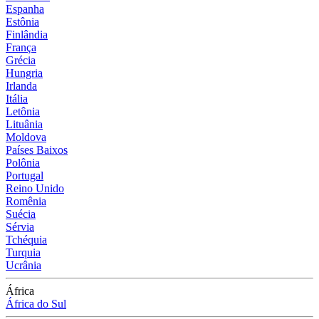
Espanha
Estônia
Finlândia
França
Grécia
Hungria
Irlanda
Itália
Letônia
Lituânia
Moldova
Países Baixos
Polônia
Portugal
Reino Unido
Romênia
Suécia
Sérvia
Tchéquia
Turquia
Ucrânia
África
África do Sul