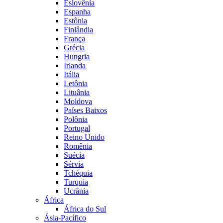
Eslovênia
Espanha
Estônia
Finlândia
França
Grécia
Hungria
Irlanda
Itália
Letônia
Lituânia
Moldova
Países Baixos
Polônia
Portugal
Reino Unido
Romênia
Suécia
Sérvia
Tchéquia
Turquia
Ucrânia
África
África do Sul
Ásia-Pacífico