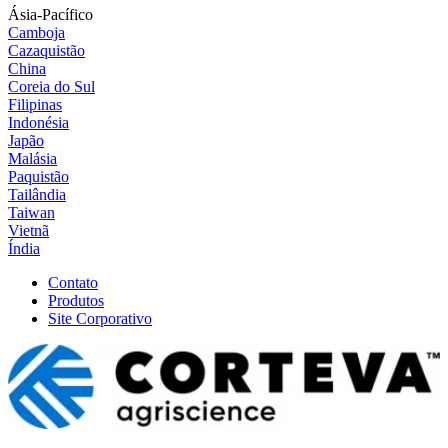
Ásia-Pacífico
Camboja
Cazaquistão
China
Coreia do Sul
Filipinas
Indonésia
Japão
Malásia
Paquistão
Tailândia
Taiwan
Vietnã
Índia
Contato
Produtos
Site Corporativo