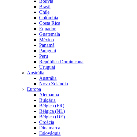
Bolívia
Brasil
Chile
Colômbia
Costa Rica
Equador
Guatemala
México
Panamá
Paraguai
Peru
República Dominicana
Uruguai
Austrália
Austrália
Nova Zelândia
Europa
Alemanha
Bulgária
Bélgica (FR)
Bélgica (NL)
Bélgica (DE)
Croácia
Dinamarca
Eslováquia