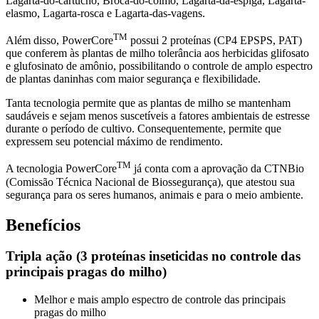
Lagarta-do-cartucho, Broca-do-colmo, Lagarta-da-espiga, Lagarta-
elasmo, Lagarta-rosca e Lagarta-das-vagens.
TM
Além disso, PowerCore
possui 2 proteínas (CP4 EPSPS, PAT)
que conferem às plantas de milho tolerância aos herbicidas glifosato
e glufosinato de amônio, possibilitando o controle de amplo espectro
de plantas daninhas com maior segurança e flexibilidade.
Tanta tecnologia permite que as plantas de milho se mantenham
saudáveis e sejam menos suscetíveis a fatores ambientais de estresse
durante o período de cultivo. Consequentemente, permite que
expressem seu potencial máximo de rendimento.
TM
A tecnologia PowerCore
já conta com a aprovação da CTNBio
(Comissão Técnica Nacional de Biossegurança), que atestou sua
segurança para os seres humanos, animais e para o meio ambiente.
Benefícios
Tripla ação (3 proteínas inseticidas no controle das
principais pragas do milho)
Melhor e mais amplo espectro de controle das principais
pragas do milho