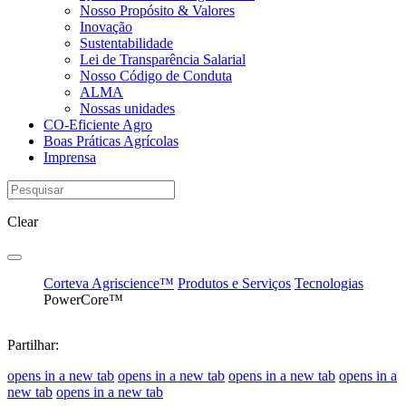
Nosso Propósito & Valores
Inovação
Sustentabilidade
Lei de Transparência Salarial
Nosso Código de Conduta
ALMA
Nossas unidades
CO-Eficiente Agro
Boas Práticas Agrícolas
Imprensa
Clear
Corteva Agriscience™
Produtos e Serviços
Tecnologias
PowerCore™
Partilhar:
opens in a new tab
opens in a new tab
opens in a new tab
opens in a
new tab
opens in a new tab