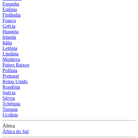
Espanha
Estônia
Finlândia
França
Grécia
Hungria
Irlanda
Itália
Letônia
Lituânia
Moldova
Países Baixos
Polônia
Portugal
Reino Unido
Romênia
Suécia
Sérvia
Tchéquia
Turquia
Ucrânia
África
África do Sul