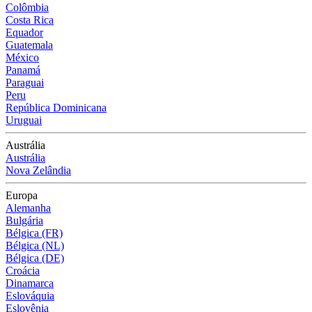
Colômbia
Costa Rica
Equador
Guatemala
México
Panamá
Paraguai
Peru
República Dominicana
Uruguai
Austrália
Austrália
Nova Zelândia
Europa
Alemanha
Bulgária
Bélgica (FR)
Bélgica (NL)
Bélgica (DE)
Croácia
Dinamarca
Eslováquia
Eslovênia