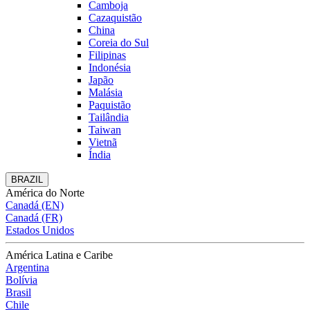
Camboja
Cazaquistão
China
Coreia do Sul
Filipinas
Indonésia
Japão
Malásia
Paquistão
Tailândia
Taiwan
Vietnã
Índia
BRAZIL
América do Norte
Canadá (EN)
Canadá (FR)
Estados Unidos
América Latina e Caribe
Argentina
Bolívia
Brasil
Chile