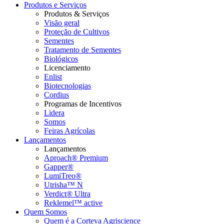
Produtos e Serviços
Produtos & Serviços
Visão geral
Proteção de Cultivos
Sementes
Tratamento de Sementes
Biológicos
Licenciamento
Enlist
Biotecnologias
Cordius
Programas de Incentivos
Lidera
Somos
Feiras Agrícolas
Lançamentos
Lançamentos
Aproach® Premium
Gapper®
LumiTreo®
Utrisha™ N
Verdict® Ultra
Reklemel™ active
Quem Somos
Quem é a Corteva Agriscience