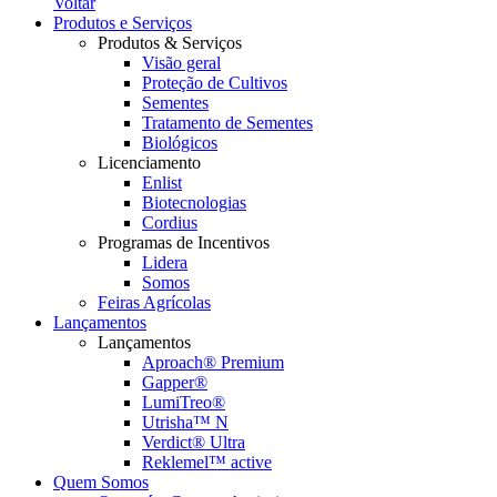
Voltar
Produtos e Serviços
Produtos & Serviços
Visão geral
Proteção de Cultivos
Sementes
Tratamento de Sementes
Biológicos
Licenciamento
Enlist
Biotecnologias
Cordius
Programas de Incentivos
Lidera
Somos
Feiras Agrícolas
Lançamentos
Lançamentos
Aproach® Premium
Gapper®
LumiTreo®
Utrisha™ N
Verdict® Ultra
Reklemel™ active
Quem Somos