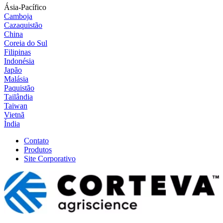
Ásia-Pacífico
Camboja
Cazaquistão
China
Coreia do Sul
Filipinas
Indonésia
Japão
Malásia
Paquistão
Tailândia
Taiwan
Vietnã
Índia
Contato
Produtos
Site Corporativo