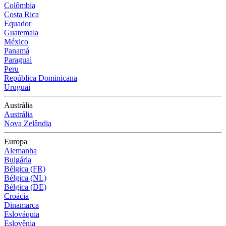
Colômbia
Costa Rica
Equador
Guatemala
México
Panamá
Paraguai
Peru
República Dominicana
Uruguai
Austrália
Austrália
Nova Zelândia
Europa
Alemanha
Bulgária
Bélgica (FR)
Bélgica (NL)
Bélgica (DE)
Croácia
Dinamarca
Eslováquia
Eslovênia