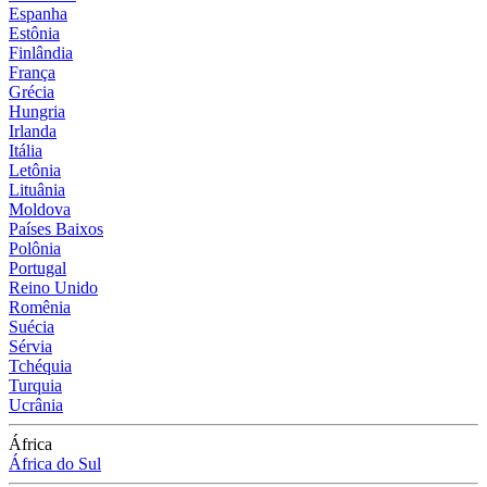
Espanha
Estônia
Finlândia
França
Grécia
Hungria
Irlanda
Itália
Letônia
Lituânia
Moldova
Países Baixos
Polônia
Portugal
Reino Unido
Romênia
Suécia
Sérvia
Tchéquia
Turquia
Ucrânia
África
África do Sul