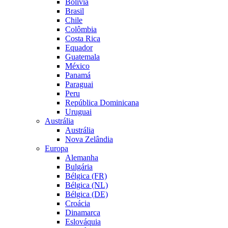
Bolívia
Brasil
Chile
Colômbia
Costa Rica
Equador
Guatemala
México
Panamá
Paraguai
Peru
República Dominicana
Uruguai
Austrália
Austrália
Nova Zelândia
Europa
Alemanha
Bulgária
Bélgica (FR)
Bélgica (NL)
Bélgica (DE)
Croácia
Dinamarca
Eslováquia