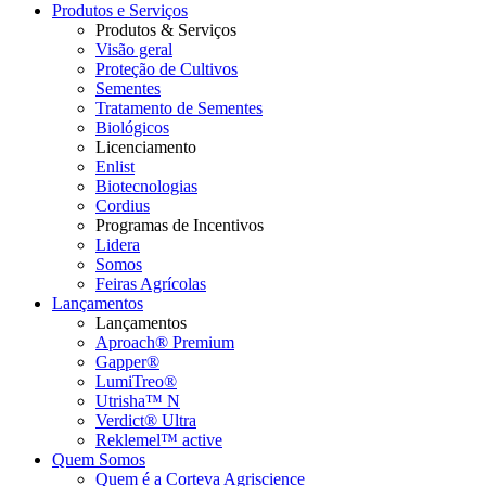
Produtos e Serviços
Produtos & Serviços
Visão geral
Proteção de Cultivos
Sementes
Tratamento de Sementes
Biológicos
Licenciamento
Enlist
Biotecnologias
Cordius
Programas de Incentivos
Lidera
Somos
Feiras Agrícolas
Lançamentos
Lançamentos
Aproach® Premium
Gapper®
LumiTreo®
Utrisha™ N
Verdict® Ultra
Reklemel™ active
Quem Somos
Quem é a Corteva Agriscience