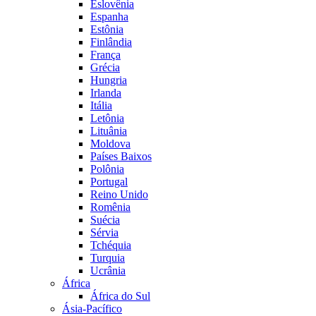
Eslovênia
Espanha
Estônia
Finlândia
França
Grécia
Hungria
Irlanda
Itália
Letônia
Lituânia
Moldova
Países Baixos
Polônia
Portugal
Reino Unido
Romênia
Suécia
Sérvia
Tchéquia
Turquia
Ucrânia
África
África do Sul
Ásia-Pacífico