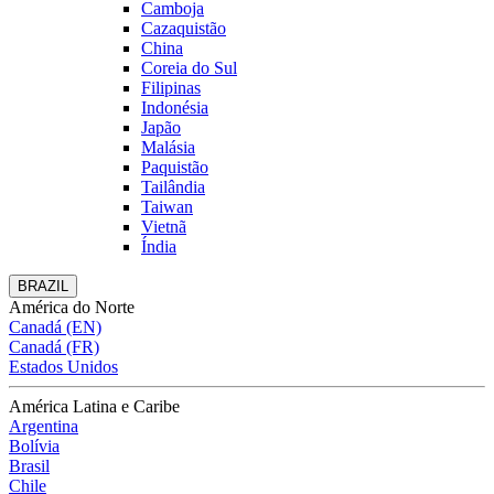
Camboja
Cazaquistão
China
Coreia do Sul
Filipinas
Indonésia
Japão
Malásia
Paquistão
Tailândia
Taiwan
Vietnã
Índia
BRAZIL
América do Norte
Canadá (EN)
Canadá (FR)
Estados Unidos
América Latina e Caribe
Argentina
Bolívia
Brasil
Chile