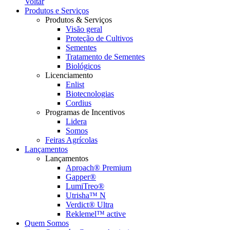
Voltar
Produtos e Serviços
Produtos & Serviços
Visão geral
Proteção de Cultivos
Sementes
Tratamento de Sementes
Biológicos
Licenciamento
Enlist
Biotecnologias
Cordius
Programas de Incentivos
Lidera
Somos
Feiras Agrícolas
Lançamentos
Lançamentos
Aproach® Premium
Gapper®
LumiTreo®
Utrisha™ N
Verdict® Ultra
Reklemel™ active
Quem Somos