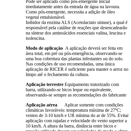
Pode ser aplicado como pós-emergente inicial
imediatamente antes da entrada de água na lavoura.
Como pós-emergente, necessita a adição de óleo
vegetal emulsionável.
Inibidor da enzima ALS (Acetolactato sintase), a qual é
responsável pela catálise de reações que desencadearão
na síntese dos aminoácidos essenciais valina, leucina e
isoleucina.
Modo de aplicação
A aplicação deverá ser feita em
área total, em pré ou pós-emergência, observando-se
uma boa cobertura das plantas infestantes ou do solo.
Nas condições de uso recomendadas, uma única
aplicação de RICER é suficiente para manter o arroz no
limpo até o fechamento da cultura.
Aplicação terrestre
Equipamento tratorizado com
barra, utilizando-se bicos leque ou equivalente,
observando-se sempre as recomendações do fabricante
Aplicação aérea
Aplicar somente com condições
climáticas favoráveis: temperatura máxima de 27ºC;
ventos de 3-10 km/h e UR mínima do ar de 55%. Evitar
aplicação com rajadas e velocidade do vento superior a
10 km/h. A altura da barra, distância entre bicos e