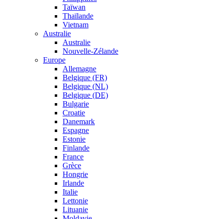
Taïwan
Thaïlande
Vietnam
Australie
Australie
Nouvelle-Zélande
Europe
Allemagne
Belgique (FR)
Belgique (NL)
Belgique (DE)
Bulgarie
Croatie
Danemark
Espagne
Estonie
Finlande
France
Grèce
Hongrie
Irlande
Italie
Lettonie
Lituanie
Moldavie