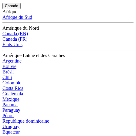
Canada
Afrique
Afrique du Sud
Amérique du Nord
Canada (EN)
Canada (FR)
États-Unis
Amérique Latine et des Caraïbes
Argentine
Bolivie
Brésil
Chili
Colombie
Costa Rica
Guatemala
Mexique
Panama
Paraguay
Pérou
République dominicaine
Uruguay
Équateur