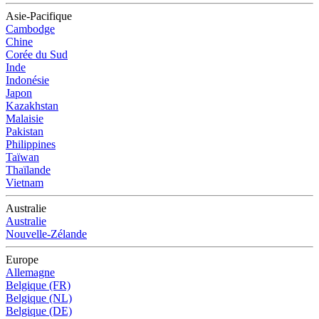
Asie-Pacifique
Cambodge
Chine
Corée du Sud
Inde
Indonésie
Japon
Kazakhstan
Malaisie
Pakistan
Philippines
Taïwan
Thaïlande
Vietnam
Australie
Australie
Nouvelle-Zélande
Europe
Allemagne
Belgique (FR)
Belgique (NL)
Belgique (DE)