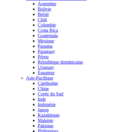
Argentine
Bolivie
Brésil
Chili
Colombie
Costa Rica
Guatemala
Mexique
Panama
Paraguay
Pérou
République dominicaine
Uruguay
Équateur
Asie-Pacifique
Cambodge
Chine
Corée du Sud
Inde
Indonésie
Japon
Kazakhstan
Malaisie
Pakistan
Philippines