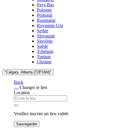
Pays-Bas
Pologne
Portugal
Roumanie
Royaume-Uni
Serbie
Slovaquie
Slovénie
Suède
Tchéquie
Turquie
Ukraine
"Calgary, Alberta (T2P1M4)"
Back
Changer le lieu
Location
Veuillez inscrire un lieu valide
Sauvegarder