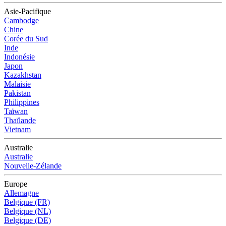
Asie-Pacifique
Cambodge
Chine
Corée du Sud
Inde
Indonésie
Japon
Kazakhstan
Malaisie
Pakistan
Philippines
Taïwan
Thaïlande
Vietnam
Australie
Australie
Nouvelle-Zélande
Europe
Allemagne
Belgique (FR)
Belgique (NL)
Belgique (DE)