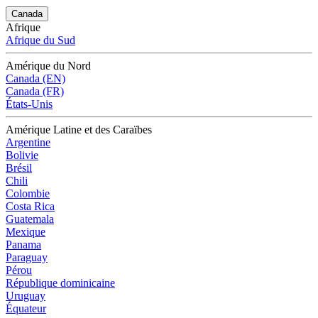
Canada
Afrique
Afrique du Sud
Amérique du Nord
Canada (EN)
Canada (FR)
États-Unis
Amérique Latine et des Caraïbes
Argentine
Bolivie
Brésil
Chili
Colombie
Costa Rica
Guatemala
Mexique
Panama
Paraguay
Pérou
République dominicaine
Uruguay
Équateur