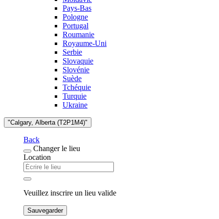
Pays-Bas
Pologne
Portugal
Roumanie
Royaume-Uni
Serbie
Slovaquie
Slovénie
Suède
Tchéquie
Turquie
Ukraine
"Calgary, Alberta (T2P1M4)"
Back
Changer le lieu
Location
Veuillez inscrire un lieu valide
Sauvegarder