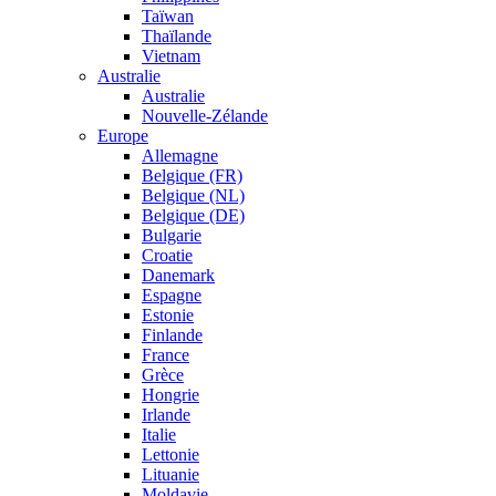
Taïwan
Thaïlande
Vietnam
Australie
Australie
Nouvelle-Zélande
Europe
Allemagne
Belgique (FR)
Belgique (NL)
Belgique (DE)
Bulgarie
Croatie
Danemark
Espagne
Estonie
Finlande
France
Grèce
Hongrie
Irlande
Italie
Lettonie
Lituanie
Moldavie