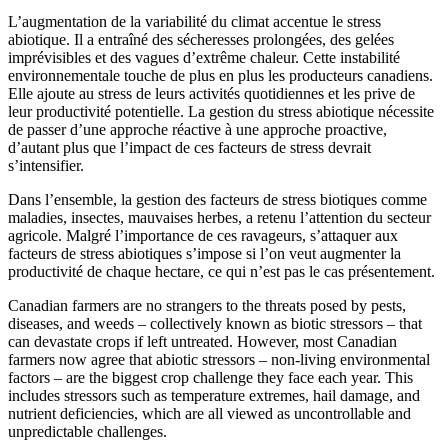
L’augmentation de la variabilité du climat accentue le stress
abiotique. Il a entraîné des sécheresses prolongées, des gelées
imprévisibles et des vagues d’extrême chaleur. Cette instabilité
environnementale touche de plus en plus les producteurs canadiens.
Elle ajoute au stress de leurs activités quotidiennes et les prive de
leur productivité potentielle. La gestion du stress abiotique nécessite
de passer d’une approche réactive à une approche proactive,
d’autant plus que l’impact de ces facteurs de stress devrait
s’intensifier.
Dans l’ensemble, la gestion des facteurs de stress biotiques comme
maladies, insectes, mauvaises herbes, a retenu l’attention du secteur
agricole. Malgré l’importance de ces ravageurs, s’attaquer aux
facteurs de stress abiotiques s’impose si l’on veut augmenter la
productivité de chaque hectare, ce qui n’est pas le cas présentement.
Canadian farmers are no strangers to the threats posed by pests,
diseases, and weeds – collectively known as biotic stressors – that
can devastate crops if left untreated. However, most Canadian
farmers now agree that abiotic stressors – non-living environmental
factors – are the biggest crop challenge they face each year. This
includes stressors such as temperature extremes, hail damage, and
nutrient deficiencies, which are all viewed as uncontrollable and
unpredictable challenges.