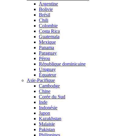
Argentine
Bolivie
Brésil
Chili
Colombie
Costa Rica
Guatemala
Mexique
Panama
Paraguay
Pérou
République dominicaine
Uruguay
Équateur
Asie-Pacifique
Cambodge
Chine
Corée du Sud
Inde
Indonésie
Japon
Kazakhstan
Malaisie
Pakistan
Philippines