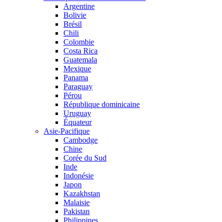
Argentine
Bolivie
Brésil
Chili
Colombie
Costa Rica
Guatemala
Mexique
Panama
Paraguay
Pérou
République dominicaine
Uruguay
Équateur
Asie-Pacifique
Cambodge
Chine
Corée du Sud
Inde
Indonésie
Japon
Kazakhstan
Malaisie
Pakistan
Philippines