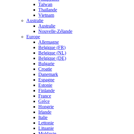
Taïwan
Thaïlande
Vietnam
Australie
Australie
Nouvelle-Zélande
Europe
Allemagne
Belgique (FR)
Belgique (NL)
Belgique (DE)
Bulgarie
Croatie
Danemark
Espagne
Estonie
Finlande
France
Grèce
Hongrie
Irlande
Italie
Lettonie
Lituanie
Moldavie