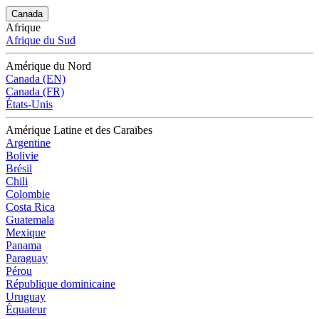
Canada
Afrique
Afrique du Sud
Amérique du Nord
Canada (EN)
Canada (FR)
États-Unis
Amérique Latine et des Caraïbes
Argentine
Bolivie
Brésil
Chili
Colombie
Costa Rica
Guatemala
Mexique
Panama
Paraguay
Pérou
République dominicaine
Uruguay
Équateur