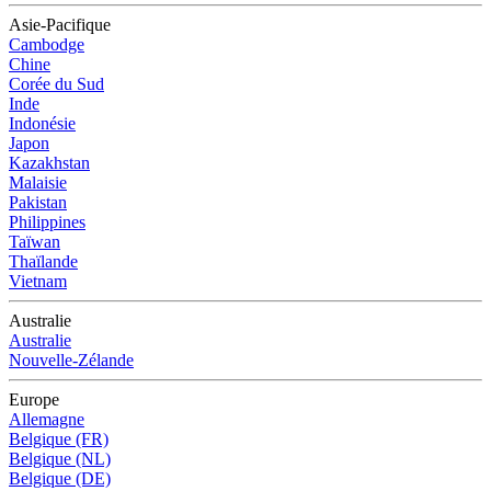
Asie-Pacifique
Cambodge
Chine
Corée du Sud
Inde
Indonésie
Japon
Kazakhstan
Malaisie
Pakistan
Philippines
Taïwan
Thaïlande
Vietnam
Australie
Australie
Nouvelle-Zélande
Europe
Allemagne
Belgique (FR)
Belgique (NL)
Belgique (DE)