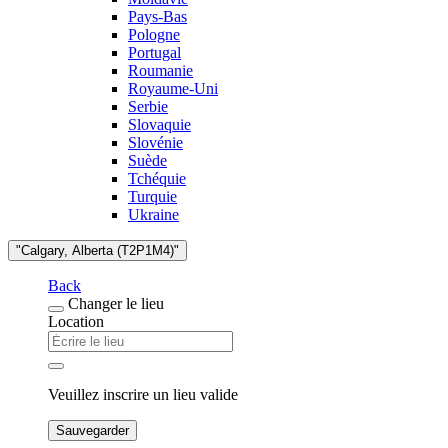
Pays-Bas
Pologne
Portugal
Roumanie
Royaume-Uni
Serbie
Slovaquie
Slovénie
Suède
Tchéquie
Turquie
Ukraine
"Calgary, Alberta (T2P1M4)"
Back
Changer le lieu
Location
Veuillez inscrire un lieu valide
Sauvegarder