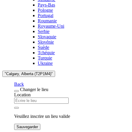
Pays-Bas
Pologne
Portugal
Roumanie
Royaume-Uni
Serbie
Slovaquie
Slovénie
Suède
Tchéquie
Turquie
Ukraine
"Calgary, Alberta (T2P1M4)"
Back
Changer le lieu
Location
Veuillez inscrire un lieu valide
Sauvegarder