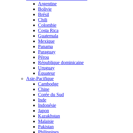
Argentine
Bolivie
Brésil
Chili
Colombie
Costa Rica
Guatemala
Mexique
Panama
Paraguay
Pérou
République dominicaine
Uruguay
Équateur
Asie-Pacifique
Cambodge
Chine
Corée du Sud
Inde
Indonésie
Japon
Kazakhstan
Malaisie
Pakistan
Philippines