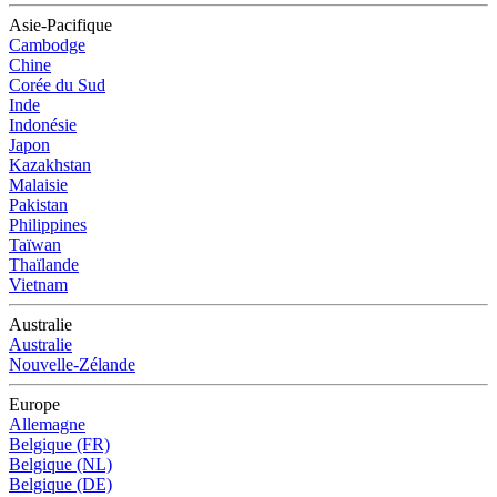
Asie-Pacifique
Cambodge
Chine
Corée du Sud
Inde
Indonésie
Japon
Kazakhstan
Malaisie
Pakistan
Philippines
Taïwan
Thaïlande
Vietnam
Australie
Australie
Nouvelle-Zélande
Europe
Allemagne
Belgique (FR)
Belgique (NL)
Belgique (DE)