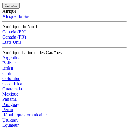
Canada
Afrique
Afrique du Sud
Amérique du Nord
Canada (EN)
Canada (FR)
États-Unis
Amérique Latine et des Caraïbes
Argentine
Bolivie
Brésil
Chili
Colombie
Costa Rica
Guatemala
Mexique
Panama
Paraguay
Pérou
République dominicaine
Uruguay
Équateur