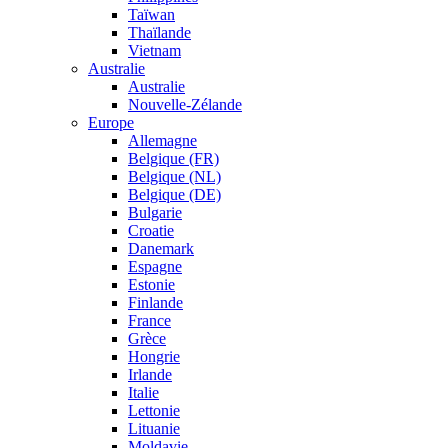
Taïwan
Thaïlande
Vietnam
Australie
Australie
Nouvelle-Zélande
Europe
Allemagne
Belgique (FR)
Belgique (NL)
Belgique (DE)
Bulgarie
Croatie
Danemark
Espagne
Estonie
Finlande
France
Grèce
Hongrie
Irlande
Italie
Lettonie
Lituanie
Moldavie