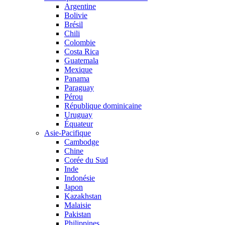
Argentine
Bolivie
Brésil
Chili
Colombie
Costa Rica
Guatemala
Mexique
Panama
Paraguay
Pérou
République dominicaine
Uruguay
Équateur
Asie-Pacifique
Cambodge
Chine
Corée du Sud
Inde
Indonésie
Japon
Kazakhstan
Malaisie
Pakistan
Philippines