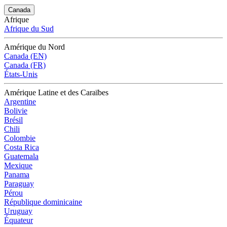
Canada
Afrique
Afrique du Sud
Amérique du Nord
Canada (EN)
Canada (FR)
États-Unis
Amérique Latine et des Caraïbes
Argentine
Bolivie
Brésil
Chili
Colombie
Costa Rica
Guatemala
Mexique
Panama
Paraguay
Pérou
République dominicaine
Uruguay
Équateur