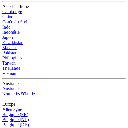
Asie-Pacifique
Cambodge
Chine
Corée du Sud
Inde
Indonésie
Japon
Kazakhstan
Malaisie
Pakistan
Philippines
Taïwan
Thaïlande
Vietnam
Australie
Australie
Nouvelle-Zélande
Europe
Allemagne
Belgique (FR)
Belgique (NL)
Belgique (DE)