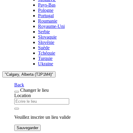
Pays-Bas
Pologne
Portugal
Roumanie
Royaume-Uni
Serbie
Slovaquie
Slovénie
Suède
Tchéquie
Turquie
Ukraine
"Calgary, Alberta (T2P1M4)"
Back
Changer le lieu
Location
Veuillez inscrire un lieu valide
Sauvegarder