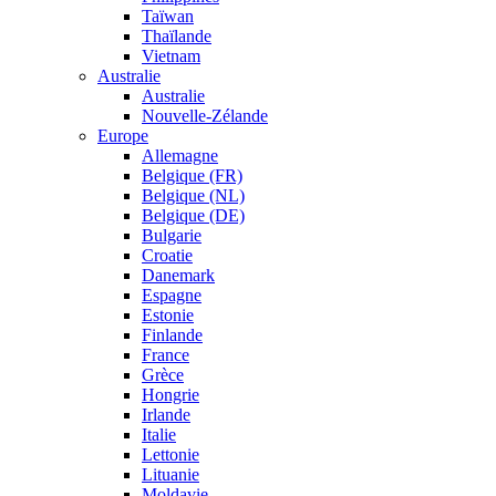
Taïwan
Thaïlande
Vietnam
Australie
Australie
Nouvelle-Zélande
Europe
Allemagne
Belgique (FR)
Belgique (NL)
Belgique (DE)
Bulgarie
Croatie
Danemark
Espagne
Estonie
Finlande
France
Grèce
Hongrie
Irlande
Italie
Lettonie
Lituanie
Moldavie