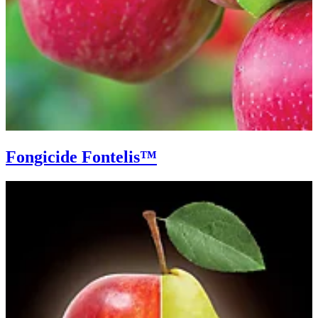
Fongicide Fontelis™