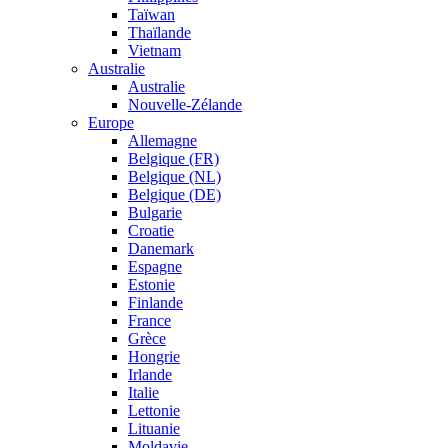
Taïwan
Thaïlande
Vietnam
Australie
Australie
Nouvelle-Zélande
Europe
Allemagne
Belgique (FR)
Belgique (NL)
Belgique (DE)
Bulgarie
Croatie
Danemark
Espagne
Estonie
Finlande
France
Grèce
Hongrie
Irlande
Italie
Lettonie
Lituanie
Moldavie