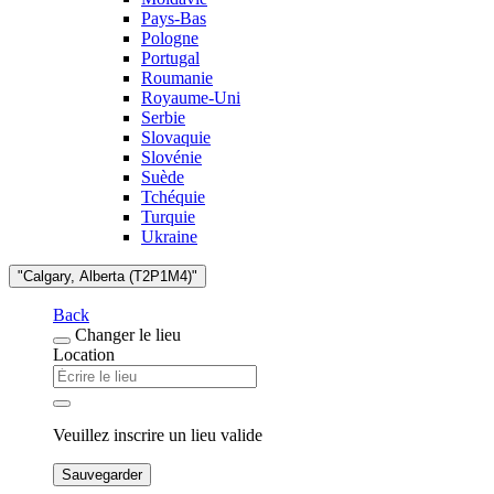
Pays-Bas
Pologne
Portugal
Roumanie
Royaume-Uni
Serbie
Slovaquie
Slovénie
Suède
Tchéquie
Turquie
Ukraine
"Calgary, Alberta (T2P1M4)"
Back
Changer le lieu
Location
Veuillez inscrire un lieu valide
Sauvegarder