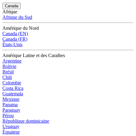
Canada
Afrique
Afrique du Sud
Amérique du Nord
Canada (EN)
Canada (FR)
États-Unis
Amérique Latine et des Caraïbes
Argentine
Bolivie
Brésil
Chili
Colombie
Costa Rica
Guatemala
Mexique
Panama
Paraguay
Pérou
République dominicaine
Uruguay
Équateur