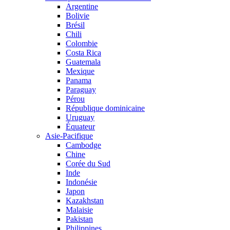
Argentine
Bolivie
Brésil
Chili
Colombie
Costa Rica
Guatemala
Mexique
Panama
Paraguay
Pérou
République dominicaine
Uruguay
Équateur
Asie-Pacifique
Cambodge
Chine
Corée du Sud
Inde
Indonésie
Japon
Kazakhstan
Malaisie
Pakistan
Philippines