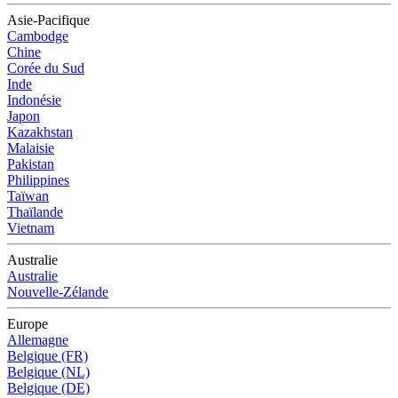
Asie-Pacifique
Cambodge
Chine
Corée du Sud
Inde
Indonésie
Japon
Kazakhstan
Malaisie
Pakistan
Philippines
Taïwan
Thaïlande
Vietnam
Australie
Australie
Nouvelle-Zélande
Europe
Allemagne
Belgique (FR)
Belgique (NL)
Belgique (DE)