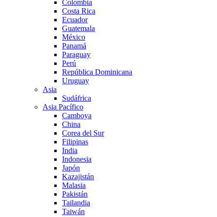
Colombia
Costa Rica
Ecuador
Guatemala
México
Panamá
Paraguay
Perú
República Dominicana
Uruguay
Asia
Sudáfrica
Asia Pacífico
Camboya
China
Corea del Sur
Filipinas
India
Indonesia
Japón
Kazajistán
Malasia
Pakistán
Tailandia
Taiwán