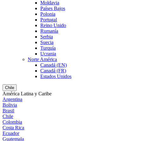
Moldavia
Países Bajos
Polonia
Portugal
Reino Unido
Rumanía
Serbia
Suecia
Turquía
Ucrania
Norte América
Canadá (EN)
Canadá (FR)
Estados Unidos
Chile
América Latina y Caribe
Argentina
Bolivia
Brasil
Chile
Colombia
Costa Rica
Ecuador
Guatemala