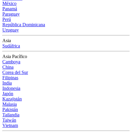
México
Panamá
Paraguay
Perú
República Dominicana
Uruguay
Asia
Sudáfrica
Asia Pacífico
Camboya
China
Corea del Sur
Filipinas
India
Indonesia
Japón
Kazajistán
Malasia
Pakistán
Tailandia
Taiwán
Vietnam