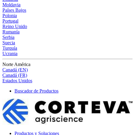
Moldavia
Países Bajos
Polonia
Portugal
Reino Unido
Rumanía
Serbia
Suecia
Turquía
Ucrania
Norte América
Canadá (EN)
Canadá (FR)
Estados Unidos
Buscador de Productos
Productos y Soluciones