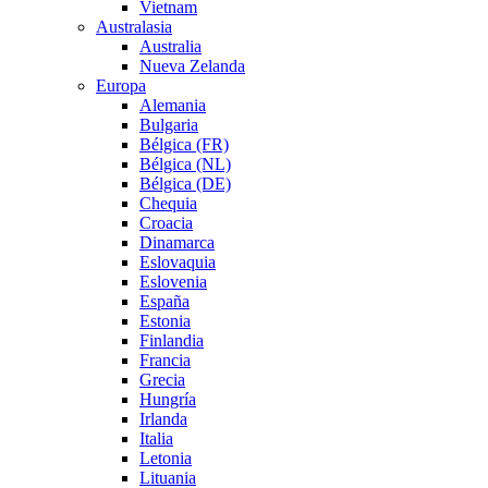
Vietnam
Australasia
Australia
Nueva Zelanda
Europa
Alemania
Bulgaria
Bélgica (FR)
Bélgica (NL)
Bélgica (DE)
Chequia
Croacia
Dinamarca
Eslovaquia
Eslovenia
España
Estonia
Finlandia
Francia
Grecia
Hungría
Irlanda
Italia
Letonia
Lituania