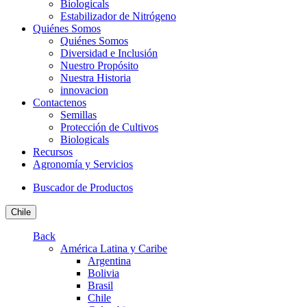
Biologicals
Estabilizador de Nitrógeno
Quiénes Somos
Quiénes Somos
Diversidad e Inclusión
Nuestro Propósito
Nuestra Historia
innovacion
Contactenos
Semillas
Protección de Cultivos
Biologicals
Recursos
Agronomía y Servicios
Buscador de Productos
Chile
Back
América Latina y Caribe
Argentina
Bolivia
Brasil
Chile