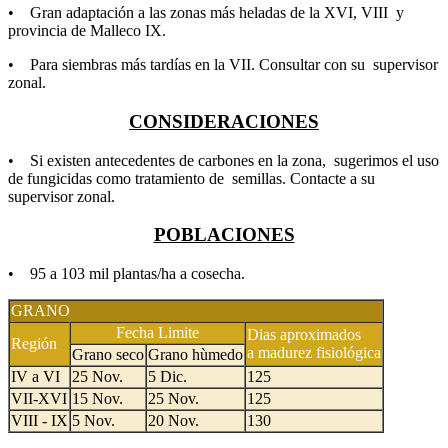
• Gran adaptación a las zonas más heladas de la XVI, VIII y
provincia de Malleco IX.
• Para siembras más tardías en la VII. Consultar con su supervisor
zonal.
CONSIDERACIONES
• Si existen antecedentes de carbones en la zona, sugerimos el uso
de fungicidas como tratamiento de semillas. Contacte a su
supervisor zonal.
POBLACIONES
• 95 a 103 mil plantas/ha a cosecha.
GRANO
Fecha Limite
Dias aproximados
Región
a madurez fisiológica
Grano seco
Grano hùmedo
IV a VI
25 Nov.
5 Dic.
125
VII-XVI
15 Nov.
25 Nov.
125
VIII - IX
5 Nov.
20 Nov.
130