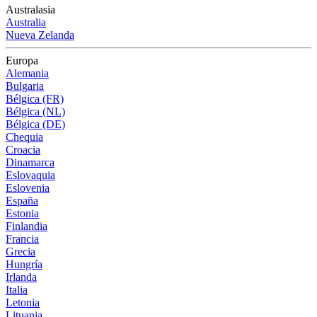
Australasia
Australia
Nueva Zelanda
Europa
Alemania
Bulgaria
Bélgica (FR)
Bélgica (NL)
Bélgica (DE)
Chequia
Croacia
Dinamarca
Eslovaquia
Eslovenia
España
Estonia
Finlandia
Francia
Grecia
Hungría
Irlanda
Italia
Letonia
Lituania