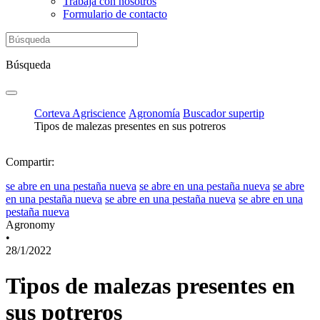
Trabaja con nosotros
Formulario de contacto
Búsqueda
Corteva Agriscience
Agronomía
Buscador supertip
Tipos de malezas presentes en sus potreros
Compartir:
se abre en una pestaña nueva
se abre en una pestaña nueva
se abre
en una pestaña nueva
se abre en una pestaña nueva
se abre en una
pestaña nueva
Agronomy
•
28/1/2022
Tipos de malezas presentes en
sus potreros