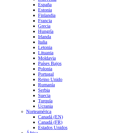
España
Estonia
Finlandia
Francia
Grecia
Hungría
Irlanda
Italia
Letonia
Lituania
Moldavia
Países Bajos
Polonia
Portugal
Reino Unido
Rumanía
Serbia
Suecia
Turquía
Ucrania
Norteamérica
Canadá (EN)
Canadá (FR)
Estados Unidos
África