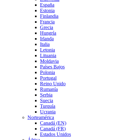
España
Estonia
Finlandia
Francia
Grecia
Hungría
Irlanda
Italia
Letonia
Lituania
Moldavia
Países Bajos
Polonia
Portugal
Reino Unido
Rumanía
Serbia
Suecia
Turquía
Ucrania
Norteamérica
Canadá (EN)
Canadá (FR)
Estados Unidos
África