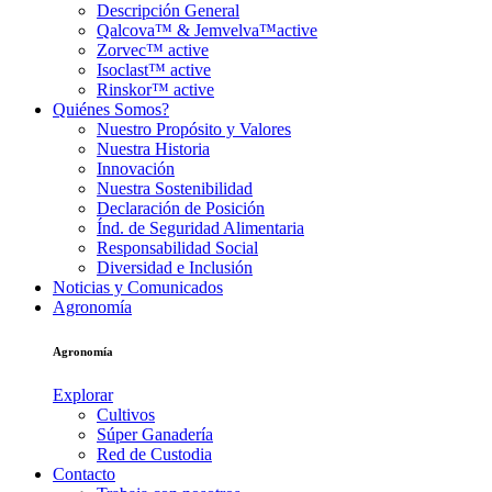
Descripción General
Qalcova™ & Jemvelva™active
Zorvec™ active
Isoclast™ active
Rinskor™ active
Quiénes Somos?
Nuestro Propósito y Valores
Nuestra Historia
Innovación
Nuestra Sostenibilidad
Declaración de Posición
Índ. de Seguridad Alimentaria
Responsabilidad Social
Diversidad e Inclusión
Noticias y Comunicados
Agronomía
Agronomía
Explorar
Cultivos
Súper Ganadería
Red de Custodia
Contacto