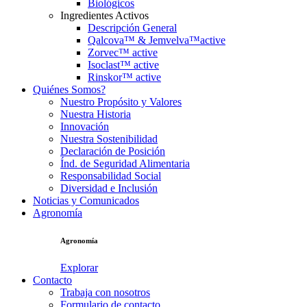
Biológicos
Ingredientes Activos
Descripción General
Qalcova™ & Jemvelva™active
Zorvec™ active
Isoclast™ active
Rinskor™ active
Quiénes Somos?
Nuestro Propósito y Valores
Nuestra Historia
Innovación
Nuestra Sostenibilidad
Declaración de Posición
Índ. de Seguridad Alimentaria
Responsabilidad Social
Diversidad e Inclusión
Noticias y Comunicados
Agronomía
Agronomía
Explorar
Contacto
Trabaja con nosotros
Formulario de contacto