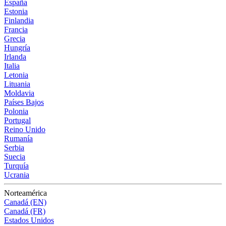
España
Estonia
Finlandia
Francia
Grecia
Hungría
Irlanda
Italia
Letonia
Lituania
Moldavia
Países Bajos
Polonia
Portugal
Reino Unido
Rumanía
Serbia
Suecia
Turquía
Ucrania
Norteamérica
Canadá (EN)
Canadá (FR)
Estados Unidos