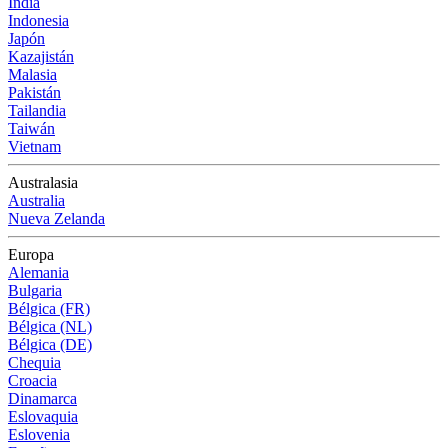
India
Indonesia
Japón
Kazajistán
Malasia
Pakistán
Tailandia
Taiwán
Vietnam
Australasia
Australia
Nueva Zelanda
Europa
Alemania
Bulgaria
Bélgica (FR)
Bélgica (NL)
Bélgica (DE)
Chequia
Croacia
Dinamarca
Eslovaquia
Eslovenia