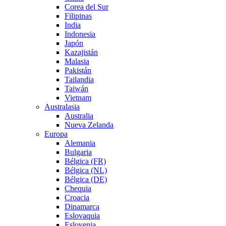
Corea del Sur
Filipinas
India
Indonesia
Japón
Kazajistán
Malasia
Pakistán
Tailandia
Taiwán
Vietnam
Australasia
Australia
Nueva Zelanda
Europa
Alemania
Bulgaria
Bélgica (FR)
Bélgica (NL)
Bélgica (DE)
Chequia
Croacia
Dinamarca
Eslovaquia
Eslovenia