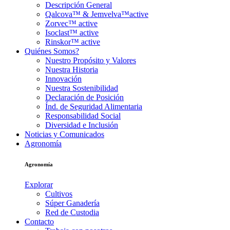
Descripción General
Qalcova™ & Jemvelva™active
Zorvec™ active
Isoclast™ active
Rinskor™ active
Quiénes Somos?
Nuestro Propósito y Valores
Nuestra Historia
Innovación
Nuestra Sostenibilidad
Declaración de Posición
Índ. de Seguridad Alimentaria
Responsabilidad Social
Diversidad e Inclusión
Noticias y Comunicados
Agronomía
Agronomía
Explorar
Cultivos
Súper Ganadería
Red de Custodia
Contacto