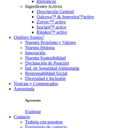
Biológicos
Ingredientes Activos
Descripción General
Qalcova™ & Jemvelva™active
Zorvec™ active
Isoclast™ active
Rinskor™ active
Quiénes Somos?
Nuestro Propósito y Valores
Nuestra Historia
Innovación
Nuestra Sostenibilidad
Declaración de Posición
Índ. de Seguridad Alimentaria
Responsabilidad Social
Diversidad e Inclusión
Noticias y Comunicados
Agronomía
Agronomía
Explorar
Contacto
Trabaja con nosotros
Formulario de contacto