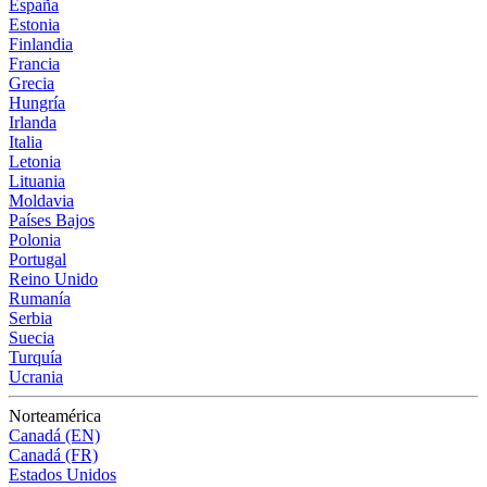
España
Estonia
Finlandia
Francia
Grecia
Hungría
Irlanda
Italia
Letonia
Lituania
Moldavia
Países Bajos
Polonia
Portugal
Reino Unido
Rumanía
Serbia
Suecia
Turquía
Ucrania
Norteamérica
Canadá (EN)
Canadá (FR)
Estados Unidos