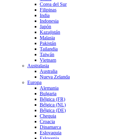
Corea del Sur
Filipinas
India
Indonesia
Japón
Kazajistán
Malasia
Pakistán
Tailandia
Taiwán
Vietnam
Australasia
Australia
Nueva Zelanda
Europa
Alemania
Bulgaria
Bélgica (FR)
Bélgica (NL)
Bélgica (DE)
Chequia
Croacia
Dinamarca
Eslovaquia
Eslovenia