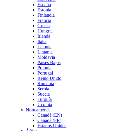
España
Estonia
Finlandia
Francia
Grecia
Hungría
Irlanda
Italia
Letonia
Lituania
Moldavia
Países Bajos
Polonia
Portugal
Reino Unido
Rumanía
Serbia
Suecia
Turquía
Ucrania
Norteamérica
Canadá (EN)
Canadá (FR)
Estados Unidos
África