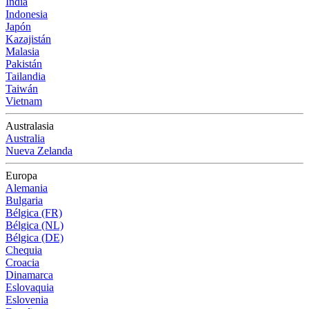
India
Indonesia
Japón
Kazajistán
Malasia
Pakistán
Tailandia
Taiwán
Vietnam
Australasia
Australia
Nueva Zelanda
Europa
Alemania
Bulgaria
Bélgica (FR)
Bélgica (NL)
Bélgica (DE)
Chequia
Croacia
Dinamarca
Eslovaquia
Eslovenia