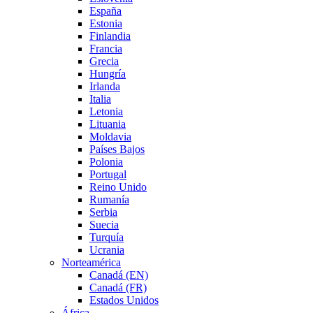
España
Estonia
Finlandia
Francia
Grecia
Hungría
Irlanda
Italia
Letonia
Lituania
Moldavia
Países Bajos
Polonia
Portugal
Reino Unido
Rumanía
Serbia
Suecia
Turquía
Ucrania
Norteamérica
Canadá (EN)
Canadá (FR)
Estados Unidos
África