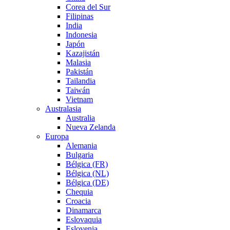
Corea del Sur
Filipinas
India
Indonesia
Japón
Kazajistán
Malasia
Pakistán
Tailandia
Taiwán
Vietnam
Australasia
Australia
Nueva Zelanda
Europa
Alemania
Bulgaria
Bélgica (FR)
Bélgica (NL)
Bélgica (DE)
Chequia
Croacia
Dinamarca
Eslovaquia
Eslovenia