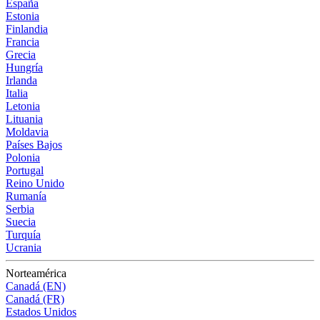
España
Estonia
Finlandia
Francia
Grecia
Hungría
Irlanda
Italia
Letonia
Lituania
Moldavia
Países Bajos
Polonia
Portugal
Reino Unido
Rumanía
Serbia
Suecia
Turquía
Ucrania
Norteamérica
Canadá (EN)
Canadá (FR)
Estados Unidos