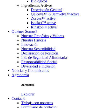
Biológicos
Ingredientes Activos
Descripción General
Qalcova™ & Jemvelva™active
Zorvec™ active
Isoclast™ active
Rinskor™ active
Quiénes Somos?
Nuestro Propósito y Valores
Nuestra Historia
Innovación
Nuestra Sostenibilidad
Declaración de Posición
Índ. de Seguridad Alimentaria
Responsabilidad Social
Diversidad e Inclusión
Noticias y Comunicados
Agronomía
Agronomía
Explorar
Contacto
Trabaja con nosotros
Formulario de contacto