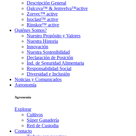
Descripción General
Qalcova™ & Jemvelva™active
Zorvec™ active
Isoclast™ active
Rinskor™ active
Quiénes Somos?
Nuestro Propósito y Valores
Nuestra Historia
Innovación
Nuestra Sostenibilidad
Declaración de Posición
Índ. de Seguridad Alimentaria
Responsabilidad Social
Diversidad e Inclusión
Noticias y Comunicados
Agronomía
Agronomía
Explorar
Cultivos
Súper Ganadería
Red de Custodia
Contacto