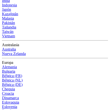
India
Indonesia
Japón
Kazajistán
Malasia
Pakistán
Tailandia
Taiwán
Vietnam
Australasia
Australia
Nueva Zelanda
Europa
Alemania
Bulgaria
Bélgica (FR)
Bélgica (NL)
Bélgica (DE)
Chequia
Croacia
Dinamarca
Eslovaquia
Eslovenia