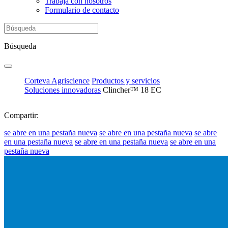
Trabaja con nosotros
Formulario de contacto
Búsqueda
Corteva Agriscience
Productos y servicios
Soluciones innovadoras
Clincher™ 18 EC
Compartir:
se abre en una pestaña nueva
se abre en una pestaña nueva
se abre
en una pestaña nueva
se abre en una pestaña nueva
se abre en una
pestaña nueva