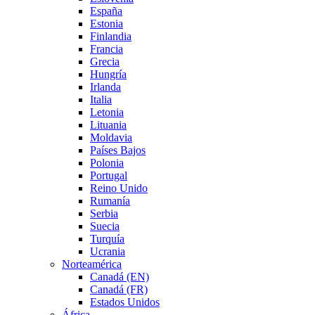
España
Estonia
Finlandia
Francia
Grecia
Hungría
Irlanda
Italia
Letonia
Lituania
Moldavia
Países Bajos
Polonia
Portugal
Reino Unido
Rumanía
Serbia
Suecia
Turquía
Ucrania
Norteamérica
Canadá (EN)
Canadá (FR)
Estados Unidos
África