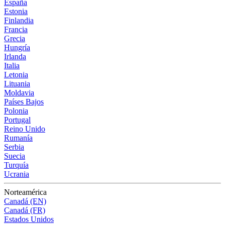
España
Estonia
Finlandia
Francia
Grecia
Hungría
Irlanda
Italia
Letonia
Lituania
Moldavia
Países Bajos
Polonia
Portugal
Reino Unido
Rumanía
Serbia
Suecia
Turquía
Ucrania
Norteamérica
Canadá (EN)
Canadá (FR)
Estados Unidos