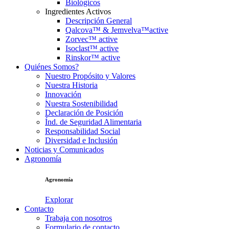
Biológicos
Ingredientes Activos
Descripción General
Qalcova™ & Jemvelva™active
Zorvec™ active
Isoclast™ active
Rinskor™ active
Quiénes Somos?
Nuestro Propósito y Valores
Nuestra Historia
Innovación
Nuestra Sostenibilidad
Declaración de Posición
Índ. de Seguridad Alimentaria
Responsabilidad Social
Diversidad e Inclusión
Noticias y Comunicados
Agronomía
Agronomía
Explorar
Contacto
Trabaja con nosotros
Formulario de contacto