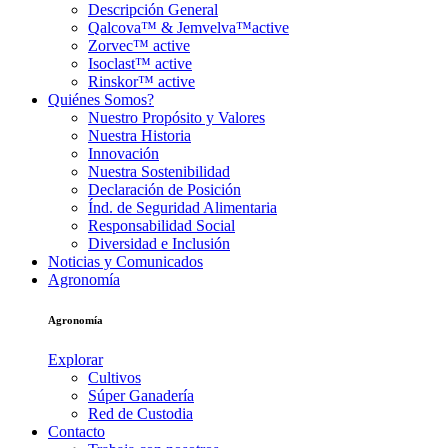
Descripción General
Qalcova™ & Jemvelva™active
Zorvec™ active
Isoclast™ active
Rinskor™ active
Quiénes Somos?
Nuestro Propósito y Valores
Nuestra Historia
Innovación
Nuestra Sostenibilidad
Declaración de Posición
Índ. de Seguridad Alimentaria
Responsabilidad Social
Diversidad e Inclusión
Noticias y Comunicados
Agronomía
Agronomía
Explorar
Cultivos
Súper Ganadería
Red de Custodia
Contacto