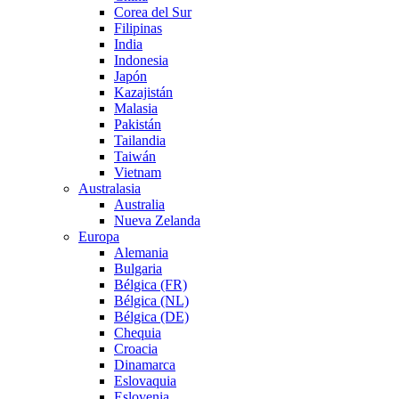
Corea del Sur
Filipinas
India
Indonesia
Japón
Kazajistán
Malasia
Pakistán
Tailandia
Taiwán
Vietnam
Australasia
Australia
Nueva Zelanda
Europa
Alemania
Bulgaria
Bélgica (FR)
Bélgica (NL)
Bélgica (DE)
Chequia
Croacia
Dinamarca
Eslovaquia
Eslovenia