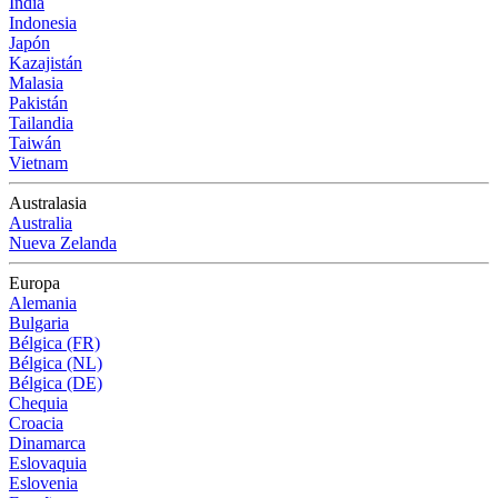
India
Indonesia
Japón
Kazajistán
Malasia
Pakistán
Tailandia
Taiwán
Vietnam
Australasia
Australia
Nueva Zelanda
Europa
Alemania
Bulgaria
Bélgica (FR)
Bélgica (NL)
Bélgica (DE)
Chequia
Croacia
Dinamarca
Eslovaquia
Eslovenia