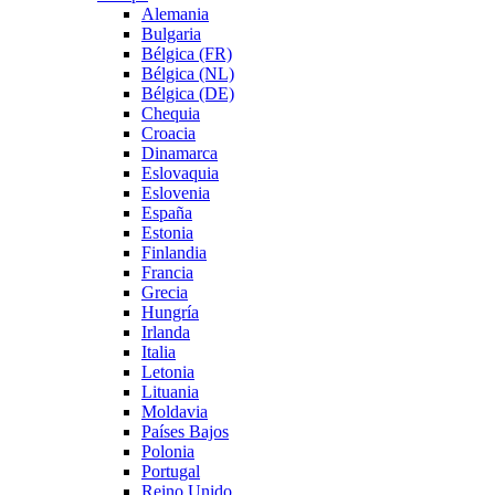
Alemania
Bulgaria
Bélgica (FR)
Bélgica (NL)
Bélgica (DE)
Chequia
Croacia
Dinamarca
Eslovaquia
Eslovenia
España
Estonia
Finlandia
Francia
Grecia
Hungría
Irlanda
Italia
Letonia
Lituania
Moldavia
Países Bajos
Polonia
Portugal
Reino Unido