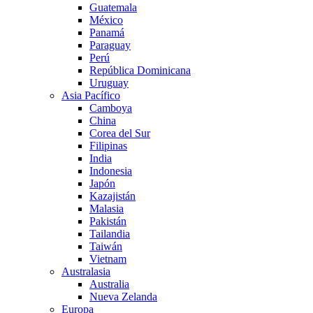
Guatemala
México
Panamá
Paraguay
Perú
República Dominicana
Uruguay
Asia Pacífico
Camboya
China
Corea del Sur
Filipinas
India
Indonesia
Japón
Kazajistán
Malasia
Pakistán
Tailandia
Taiwán
Vietnam
Australasia
Australia
Nueva Zelanda
Europa