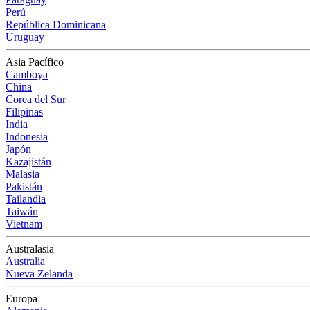
Perú
República Dominicana
Uruguay
Asia Pacífico
Camboya
China
Corea del Sur
Filipinas
India
Indonesia
Japón
Kazajistán
Malasia
Pakistán
Tailandia
Taiwán
Vietnam
Australasia
Australia
Nueva Zelanda
Europa