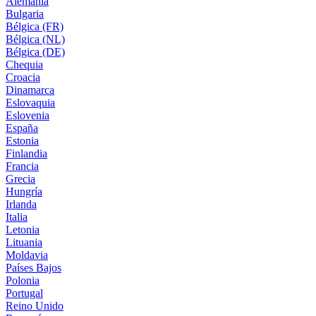
Alemania
Bulgaria
Bélgica (FR)
Bélgica (NL)
Bélgica (DE)
Chequia
Croacia
Dinamarca
Eslovaquia
Eslovenia
España
Estonia
Finlandia
Francia
Grecia
Hungría
Irlanda
Italia
Letonia
Lituania
Moldavia
Países Bajos
Polonia
Portugal
Reino Unido