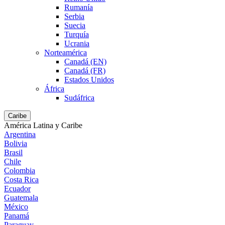
Rumanía
Serbia
Suecia
Turquía
Ucrania
Norteamérica
Canadá (EN)
Canadá (FR)
Estados Unidos
África
Sudáfrica
Caribe
América Latina y Caribe
Argentina
Bolivia
Brasil
Chile
Colombia
Costa Rica
Ecuador
Guatemala
México
Panamá
Paraguay