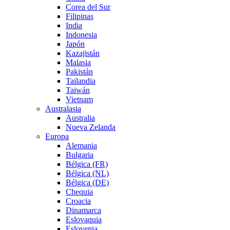
Corea del Sur
Filipinas
India
Indonesia
Japón
Kazajistán
Malasia
Pakistán
Tailandia
Taiwán
Vietnam
Australasia
Australia
Nueva Zelanda
Europa
Alemania
Bulgaria
Bélgica (FR)
Bélgica (NL)
Bélgica (DE)
Chequia
Croacia
Dinamarca
Eslovaquia
Eslovenia