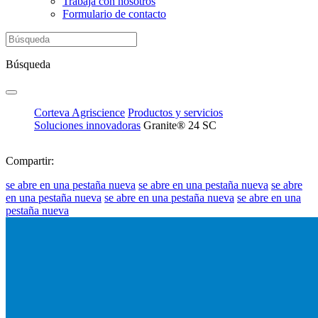
Trabaja con nosotros
Formulario de contacto
Búsqueda
Corteva Agriscience
Productos y servicios
Soluciones innovadoras
Granite® 24 SC
Compartir:
se abre en una pestaña nueva
se abre en una pestaña nueva
se abre
en una pestaña nueva
se abre en una pestaña nueva
se abre en una
pestaña nueva