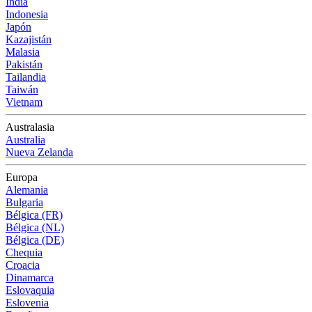
India
Indonesia
Japón
Kazajistán
Malasia
Pakistán
Tailandia
Taiwán
Vietnam
Australasia
Australia
Nueva Zelanda
Europa
Alemania
Bulgaria
Bélgica (FR)
Bélgica (NL)
Bélgica (DE)
Chequia
Croacia
Dinamarca
Eslovaquia
Eslovenia