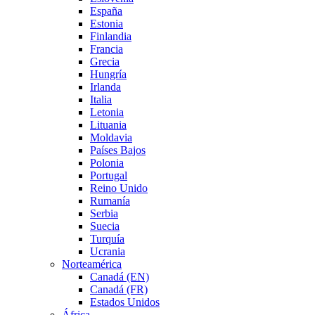
España
Estonia
Finlandia
Francia
Grecia
Hungría
Irlanda
Italia
Letonia
Lituania
Moldavia
Países Bajos
Polonia
Portugal
Reino Unido
Rumanía
Serbia
Suecia
Turquía
Ucrania
Norteamérica
Canadá (EN)
Canadá (FR)
Estados Unidos
África