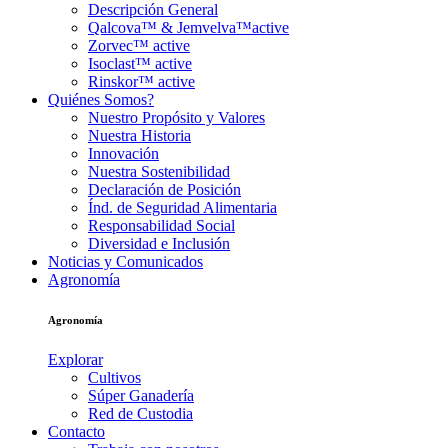
Descripción General
Qalcova™ & Jemvelva™active
Zorvec™ active
Isoclast™ active
Rinskor™ active
Quiénes Somos?
Nuestro Propósito y Valores
Nuestra Historia
Innovación
Nuestra Sostenibilidad
Declaración de Posición
Índ. de Seguridad Alimentaria
Responsabilidad Social
Diversidad e Inclusión
Noticias y Comunicados
Agronomía
Agronomía
Explorar
Cultivos
Súper Ganadería
Red de Custodia
Contacto