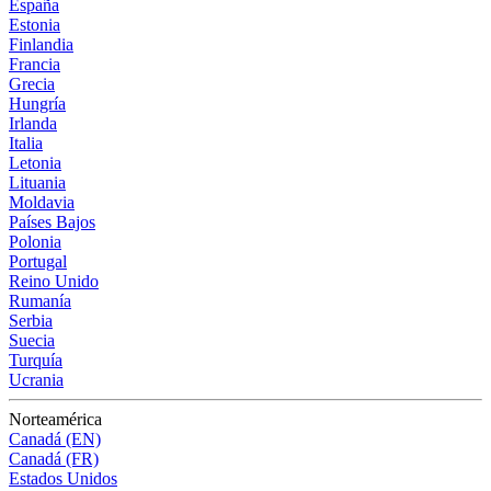
España
Estonia
Finlandia
Francia
Grecia
Hungría
Irlanda
Italia
Letonia
Lituania
Moldavia
Países Bajos
Polonia
Portugal
Reino Unido
Rumanía
Serbia
Suecia
Turquía
Ucrania
Norteamérica
Canadá (EN)
Canadá (FR)
Estados Unidos