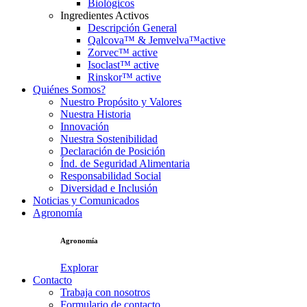
Biológicos
Ingredientes Activos
Descripción General
Qalcova™ & Jemvelva™active
Zorvec™ active
Isoclast™ active
Rinskor™ active
Quiénes Somos?
Nuestro Propósito y Valores
Nuestra Historia
Innovación
Nuestra Sostenibilidad
Declaración de Posición
Índ. de Seguridad Alimentaria
Responsabilidad Social
Diversidad e Inclusión
Noticias y Comunicados
Agronomía
Agronomía
Explorar
Contacto
Trabaja con nosotros
Formulario de contacto