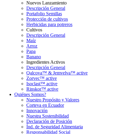
Nuevos Lanzamiento
Descripción General
Portafolio Semillas
Protección de cultivos
Herbicidas para potreros
Cultivos
Descripción General
Maíz
Arroz
Papa
Banano
Ingredientes Activos
Descripción General
Qalcova™ & Jemvelva™ active
Zorvec™ active
Isoclast™ active
Rinskor™ active
Quiénes Somos?
Nuestro Propósito y Valores
Corteva en Ecuador
Innovación
Nuestra Sostenibilidad
Declaración de Posición
Índ. de Seguridad Alimentaria
Responsabilidad Social