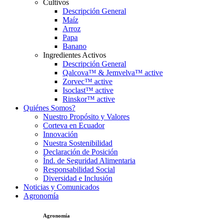
Cultivos
Descripción General
Maíz
Arroz
Papa
Banano
Ingredientes Activos
Descripción General
Qalcova™ & Jemvelva™ active
Zorvec™ active
Isoclast™ active
Rinskor™ active
Quiénes Somos?
Nuestro Propósito y Valores
Corteva en Ecuador
Innovación
Nuestra Sostenibilidad
Declaración de Posición
Índ. de Seguridad Alimentaria
Responsabilidad Social
Diversidad e Inclusión
Noticias y Comunicados
Agronomía
Agronomía