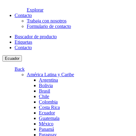
Explorar
Contacto
Trabaja con nosotros
Formulario de contacto
Buscador de producto
Etiquetas
Contacto
Ecuador
Back
América Latina y Caribe
Argentina
Bolivia
Brasil
Chile
Colombia
Costa Rica
Ecuador
Guatemala
México
Panamá
Paraguay