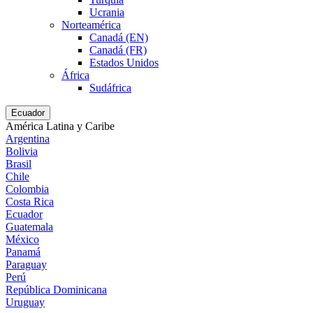
Ucrania
Norteamérica
Canadá (EN)
Canadá (FR)
Estados Unidos
África
Sudáfrica
Ecuador
América Latina y Caribe
Argentina
Bolivia
Brasil
Chile
Colombia
Costa Rica
Ecuador
Guatemala
México
Panamá
Paraguay
Perú
República Dominicana
Uruguay