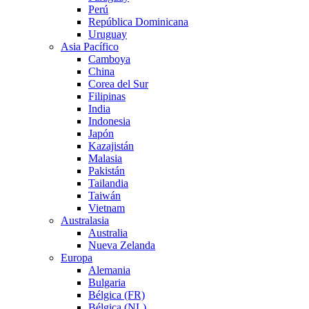
Perú
República Dominicana
Uruguay
Asia Pacífico
Camboya
China
Corea del Sur
Filipinas
India
Indonesia
Japón
Kazajistán
Malasia
Pakistán
Tailandia
Taiwán
Vietnam
Australasia
Australia
Nueva Zelanda
Europa
Alemania
Bulgaria
Bélgica (FR)
Bélgica (NL)