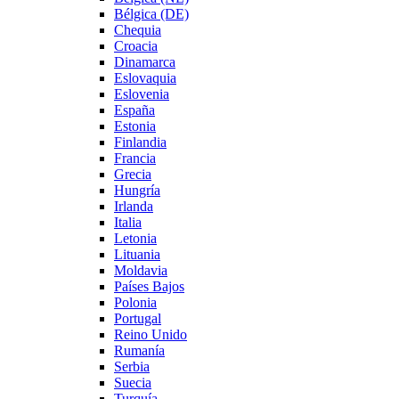
Bélgica (DE)
Chequia
Croacia
Dinamarca
Eslovaquia
Eslovenia
España
Estonia
Finlandia
Francia
Grecia
Hungría
Irlanda
Italia
Letonia
Lituania
Moldavia
Países Bajos
Polonia
Portugal
Reino Unido
Rumanía
Serbia
Suecia
Turquía