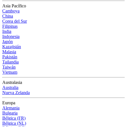
Asia Pacífico
Camboya
China
Corea del Sur
Filipinas
India
Indonesia
Japón
Kazajistán
Malasia
Pakistán
Tailandia
Taiwán
Vietnam
Australasia
Australia
Nueva Zelanda
Europa
Alemania
Bulgaria
Bélgica (FR)
Bélgica (NL)