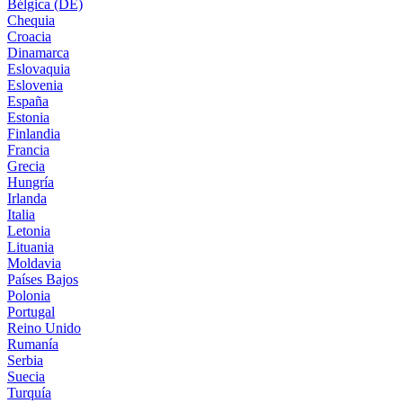
Bélgica (DE)
Chequia
Croacia
Dinamarca
Eslovaquia
Eslovenia
España
Estonia
Finlandia
Francia
Grecia
Hungría
Irlanda
Italia
Letonia
Lituania
Moldavia
Países Bajos
Polonia
Portugal
Reino Unido
Rumanía
Serbia
Suecia
Turquía