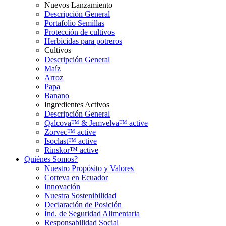
Nuevos Lanzamiento
Descripción General
Portafolio Semillas
Protección de cultivos
Herbicidas para potreros
Cultivos
Descripción General
Maíz
Arroz
Papa
Banano
Ingredientes Activos
Descripción General
Qalcova™ & Jemvelva™ active
Zorvec™ active
Isoclast™ active
Rinskor™ active
Quiénes Somos?
Nuestro Propósito y Valores
Corteva en Ecuador
Innovación
Nuestra Sostenibilidad
Declaración de Posición
Índ. de Seguridad Alimentaria
Responsabilidad Social