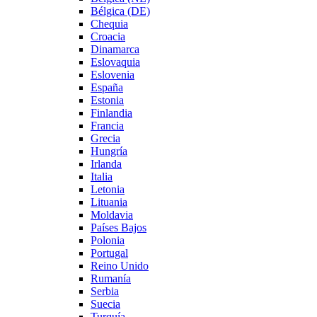
Bélgica (DE)
Chequia
Croacia
Dinamarca
Eslovaquia
Eslovenia
España
Estonia
Finlandia
Francia
Grecia
Hungría
Irlanda
Italia
Letonia
Lituania
Moldavia
Países Bajos
Polonia
Portugal
Reino Unido
Rumanía
Serbia
Suecia
Turquía