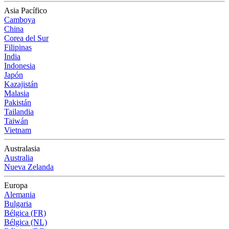
Asia Pacífico
Camboya
China
Corea del Sur
Filipinas
India
Indonesia
Japón
Kazajistán
Malasia
Pakistán
Tailandia
Taiwán
Vietnam
Australasia
Australia
Nueva Zelanda
Europa
Alemania
Bulgaria
Bélgica (FR)
Bélgica (NL)