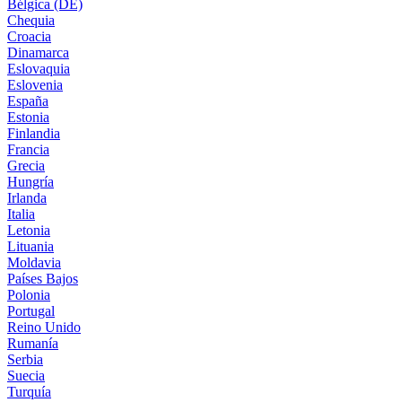
Bélgica (DE)
Chequia
Croacia
Dinamarca
Eslovaquia
Eslovenia
España
Estonia
Finlandia
Francia
Grecia
Hungría
Irlanda
Italia
Letonia
Lituania
Moldavia
Países Bajos
Polonia
Portugal
Reino Unido
Rumanía
Serbia
Suecia
Turquía