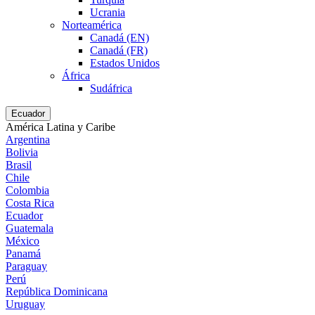
Ucrania
Norteamérica
Canadá (EN)
Canadá (FR)
Estados Unidos
África
Sudáfrica
Ecuador
América Latina y Caribe
Argentina
Bolivia
Brasil
Chile
Colombia
Costa Rica
Ecuador
Guatemala
México
Panamá
Paraguay
Perú
República Dominicana
Uruguay