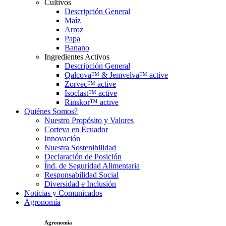
Cultivos
Descripción General
Maíz
Arroz
Papa
Banano
Ingredientes Activos
Descripción General
Qalcova™ & Jemvelva™ active
Zorvec™ active
Isoclast™ active
Rinskor™ active
Quiénes Somos?
Nuestro Propósito y Valores
Corteva en Ecuador
Innovación
Nuestra Sostenibilidad
Declaración de Posición
Índ. de Seguridad Alimentaria
Responsabilidad Social
Diversidad e Inclusión
Noticias y Comunicados
Agronomía
Agronomía