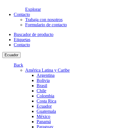
Explorar
Contacto
Trabaja con nosotros
Formulario de contacto
Buscador de producto
Etiquetas
Contacto
Ecuador
Back
América Latina y Caribe
Argentina
Bolivia
Brasil
Chile
Colombia
Costa Rica
Ecuador
Guatemala
México
Panamá
Paraguay