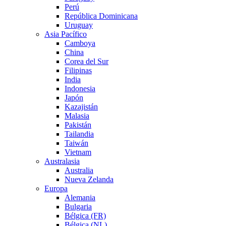
Perú
República Dominicana
Uruguay
Asia Pacífico
Camboya
China
Corea del Sur
Filipinas
India
Indonesia
Japón
Kazajistán
Malasia
Pakistán
Tailandia
Taiwán
Vietnam
Australasia
Australia
Nueva Zelanda
Europa
Alemania
Bulgaria
Bélgica (FR)
Bélgica (NL)