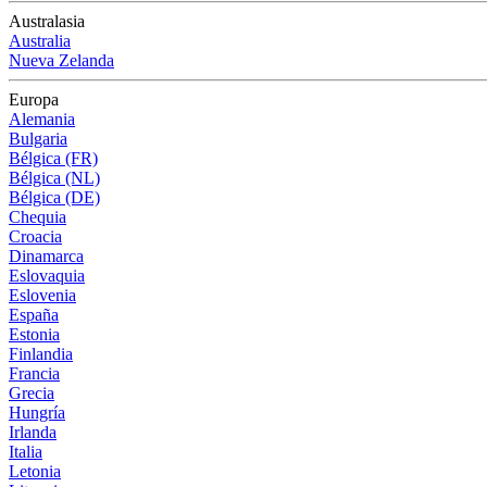
Australasia
Australia
Nueva Zelanda
Europa
Alemania
Bulgaria
Bélgica (FR)
Bélgica (NL)
Bélgica (DE)
Chequia
Croacia
Dinamarca
Eslovaquia
Eslovenia
España
Estonia
Finlandia
Francia
Grecia
Hungría
Irlanda
Italia
Letonia