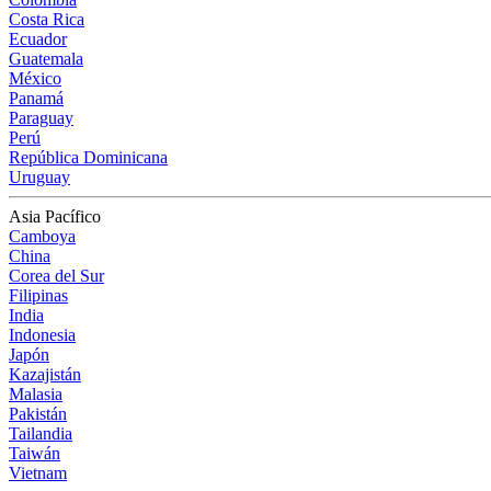
Costa Rica
Ecuador
Guatemala
México
Panamá
Paraguay
Perú
República Dominicana
Uruguay
Asia Pacífico
Camboya
China
Corea del Sur
Filipinas
India
Indonesia
Japón
Kazajistán
Malasia
Pakistán
Tailandia
Taiwán
Vietnam