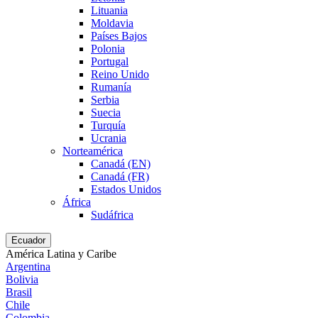
Lituania
Moldavia
Países Bajos
Polonia
Portugal
Reino Unido
Rumanía
Serbia
Suecia
Turquía
Ucrania
Norteamérica
Canadá (EN)
Canadá (FR)
Estados Unidos
África
Sudáfrica
Ecuador
América Latina y Caribe
Argentina
Bolivia
Brasil
Chile
Colombia