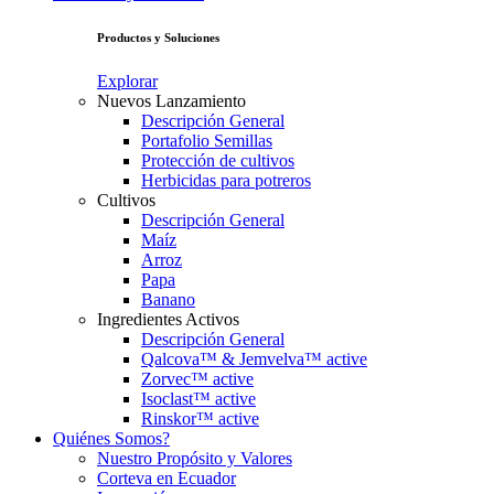
Productos y Soluciones
Explorar
Nuevos Lanzamiento
Descripción General
Portafolio Semillas
Protección de cultivos
Herbicidas para potreros
Cultivos
Descripción General
Maíz
Arroz
Papa
Banano
Ingredientes Activos
Descripción General
Qalcova™ & Jemvelva™ active
Zorvec™ active
Isoclast™ active
Rinskor™ active
Quiénes Somos?
Nuestro Propósito y Valores
Corteva en Ecuador