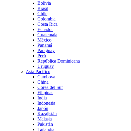
Bolivia
Brasil
Chile
Colombia
Costa Rica
Ecuador
Guatemala
México
Panamá
Paraguay
Perú
República Dominicana
Uruguay
Asia Pacífico
Camboya
China
Corea del Sur
Filipinas
India
Indonesia
Japón
Kazajistán
Malasia
Pakistán
Tailandia