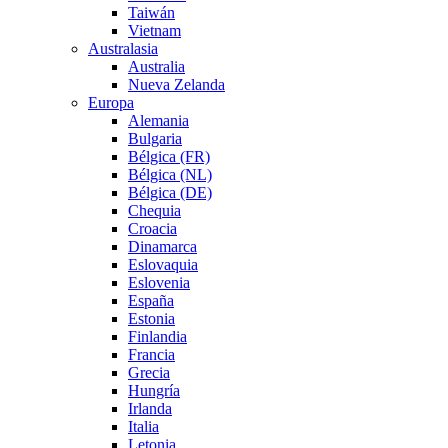
Taiwán
Vietnam
Australasia
Australia
Nueva Zelanda
Europa
Alemania
Bulgaria
Bélgica (FR)
Bélgica (NL)
Bélgica (DE)
Chequia
Croacia
Dinamarca
Eslovaquia
Eslovenia
España
Estonia
Finlandia
Francia
Grecia
Hungría
Irlanda
Italia
Letonia