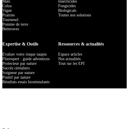
Maïs
Insecticides
Colza
Fongicides
Vigne
Biologicals
Prairies
Toutes nos solutions
Tournesol
Pomme de terre
Betteraves
Expertise & Outils
Ressources & actualités
Evaluer votre risque taupin
Espace articles
Florexpert : guide adventices
Nos actualités
Protecteur par nature
Tout sur les EPI
Succès céréaliers
Soigneur par nature
Positif par nature
Résultats essais biostimulants