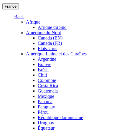
France
Back
Afrique
Afrique du Sud
Amérique du Nord
Canada (EN)
Canada (FR)
États-Unis
Amérique Latine et des Caraïbes
Argentine
Bolivie
Brésil
Chili
Colombie
Costa Rica
Guatemala
Mexique
Panama
Paraguay
Pérou
République dominicaine
Uruguay
Équateur