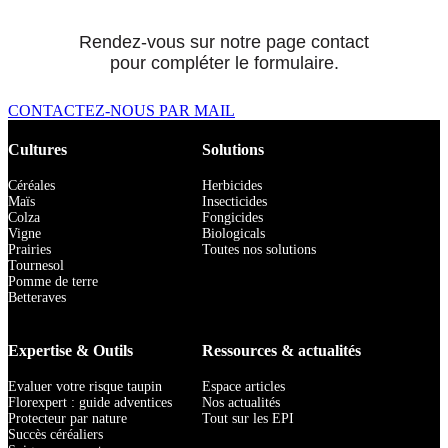
Rendez-vous sur notre page contact
pour compléter le formulaire.
CONTACTEZ-NOUS PAR MAIL
Cultures
Solutions
Céréales
Herbicides
Maïs
Insecticides
Colza
Fongicides
Vigne
Biologicals
Prairies
Toutes nos solutions
Tournesol
Pomme de terre
Betteraves
Expertise & Outils
Ressources & actualités
Evaluer votre risque taupin
Espace articles
Florexpert : guide adventices
Nos actualités
Protecteur par nature
Tout sur les EPI
Succès céréaliers