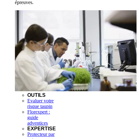
épreuves.
OUTILS
Evaluer votre
risque taupin
Florexpert :
guide
adventices
EXPERTISE
Protecteur par