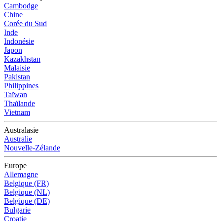
Cambodge
Chine
Corée du Sud
Inde
Indonésie
Japon
Kazakhstan
Malaisie
Pakistan
Philippines
Taïwan
Thaïlande
Vietnam
Australasie
Australie
Nouvelle-Zélande
Europe
Allemagne
Belgique (FR)
Belgique (NL)
Belgique (DE)
Bulgarie
Croatie