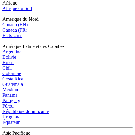
Afrique
Afrique du Sud
Amérique du Nord
Canada (EN)
Canada (FR)
États-Unis
Amérique Latine et des Caraïbes
Argentine
Bolivie
Brésil
Chili
Colombie
Costa Rica
Guatemala
Mexique
Panama
Paraguay
Pérou
République dominicaine
Uruguay
Équateur
Asie Pacifique