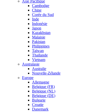
Asie Pacifique
Cambodge
Chine
Corée du Sud
Inde
Indonésie
Japon
Kazakhstan
Malaisie
Pakistan
Philippines
Taïwan
Thaïlande
Vietnam
Australasie
Australie
Nouvelle-Zélande
Europe
Allemagne
Belgique (FR)
Belgique (NL)
Belgique (DE)
Bulgarie
Croatie
Danemark