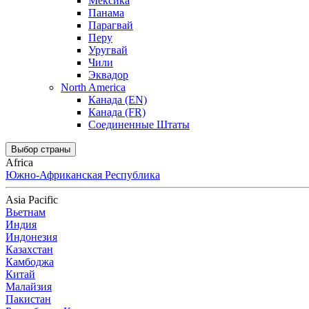
Мексика
Панама
Парагвай
Перу
Уругвай
Чили
Эквадор
North America
Канада (EN)
Канада (FR)
Соединенные Штаты
Выбор страны
Africa
Южно-Африканская Республика
Asia Pacific
Вьетнам
Индия
Индонезия
Казахстан
Камбоджа
Китай
Малайзия
Пакистан