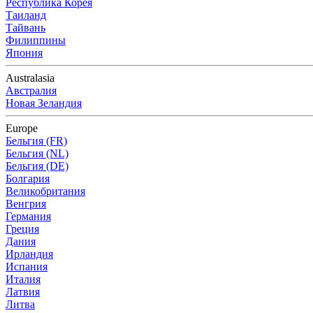
Республика Корея
Таиланд
Тайвань
Филиппины
Япония
Australasia
Австралия
Новая Зеландия
Europe
Бельгия (FR)
Бельгия (NL)
Бельгия (DE)
Болгария
Великобритания
Венгрия
Германия
Греция
Дания
Ирландия
Испания
Италия
Латвия
Литва