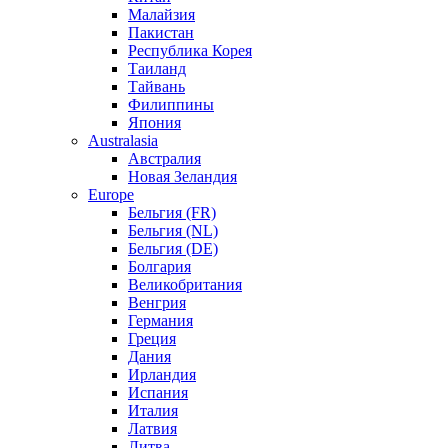
Малайзия
Пакистан
Республика Корея
Таиланд
Тайвань
Филиппины
Япония
Australasia
Австралия
Новая Зеландия
Europe
Бельгия (FR)
Бельгия (NL)
Бельгия (DE)
Болгария
Великобритания
Венгрия
Германия
Греция
Дания
Ирландия
Испания
Италия
Латвия
Литва