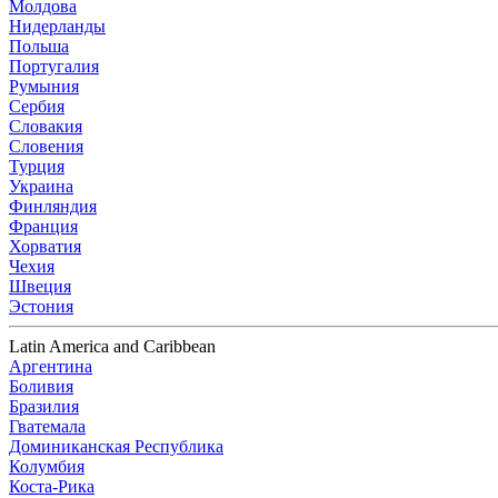
Молдова
Нидерланды
Польша
Португалия
Румыния
Сербия
Словакия
Словения
Турция
Украина
Финляндия
Франция
Хорватия
Чехия
Швеция
Эстония
Latin America and Caribbean
Аргентина
Боливия
Бразилия
Гватемала
Доминиканская Республика
Колумбия
Коста-Рика