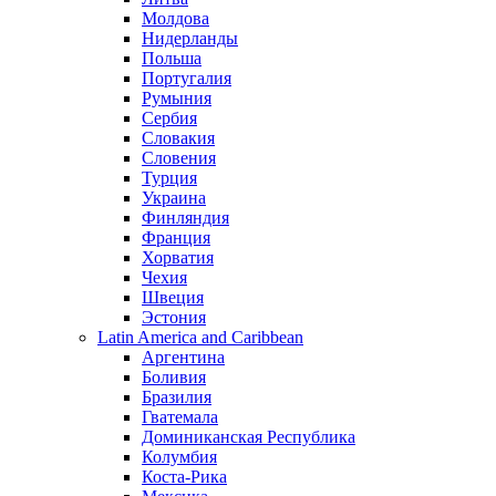
Молдова
Нидерланды
Польша
Португалия
Румыния
Сербия
Словакия
Словения
Турция
Украина
Финляндия
Франция
Хорватия
Чехия
Швеция
Эстония
Latin America and Caribbean
Аргентина
Боливия
Бразилия
Гватемала
Доминиканская Республика
Колумбия
Коста-Рика