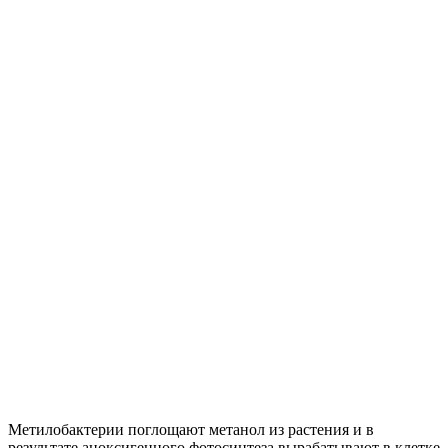
Метилобактерии поглощают метанол из растения и в
результате аноксигенного фотосинтеза вырабатывают в клетке