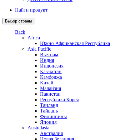
Найти продукт
Выбор страны
Back
Africa
Южно-Африканская Республика
Asia Pacific
Вьетнам
Индия
Индонезия
Казахстан
Камбоджа
Китай
Малайзия
Пакистан
Республика Корея
Таиланд
Тайвань
Филиппины
Япония
Australasia
Австралия
Новая Зеландия