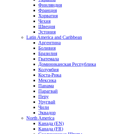
Финляндия
Франция
Хорватия
Чехия
Швеция
Эстония
Latin America and Caribbean
Аргентина
Боливия
Бразилия
Гватемала
Доминиканская Республика
Колумбия
Коста-Рика
Мексика
Панама
Парагвай
Перу
Уругвай
Чили
Эквадор
North America
Канада (EN)
Канада (FR)