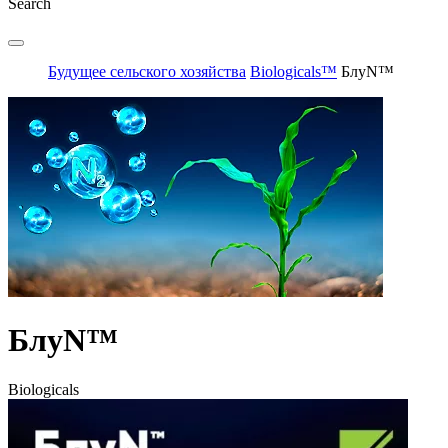
Search
Будущее сельского хозяйства
Biologicals™
БлуN™
БлуN™
Biologicals