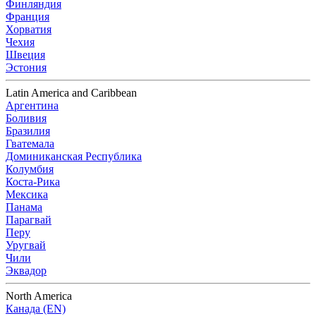
Финляндия
Франция
Хорватия
Чехия
Швеция
Эстония
Latin America and Caribbean
Аргентина
Боливия
Бразилия
Гватемала
Доминиканская Республика
Колумбия
Коста-Рика
Мексика
Панама
Парагвай
Перу
Уругвай
Чили
Эквадор
North America
Канада (EN)