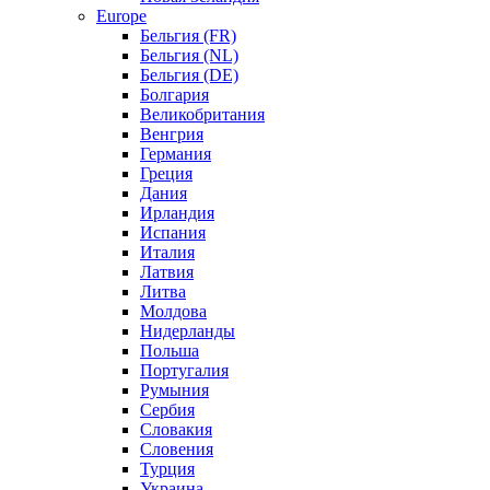
Europe
Бельгия (FR)
Бельгия (NL)
Бельгия (DE)
Болгария
Великобритания
Венгрия
Германия
Греция
Дания
Ирландия
Испания
Италия
Латвия
Литва
Молдова
Нидерланды
Польша
Португалия
Румыния
Сербия
Словакия
Словения
Турция
Украина