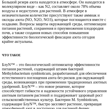
Большой резерв азота находится в атмосфере. Он находится в
молекулярном виде – как N2, составляет около 78% объема
воздуха и недоступен для растений. В атмосфере в
незначительном количестве присутствуют также аммиак и
оксиды азота (NO, N2O, NO3), которые поглощаются вместе с
осадками. Вопросы защиты окружающей среды, оптимизации
питания растений, сохранения и приумножения плодородия
почв, а также создания новых способов повышения
эффективности биологической фиксации азота сегодня
крайне актуальны.
ЧТО ТАКОЕ
БлуN™ – это биологический оптимизатор эффективности
питания растений, содержащий штамм бактерий
Methylobacterium symbioticum, разработанный для обеспечения
естественного поглощения азота без рисков для окружающей
среды, возникающих при применении традиционных азотных
удобрений. БлуN™ – это новое решение, которое
способствует гибкости и надежности устойчивого управления
азотным питанием растений и поддерживает здоровый рост
сельскохозяйственных культур. Бактерии M. Symbioticum,
содержащие БлуN™, быстро заселяют растение, превращая
атмосферный азот в доступную для растений форму