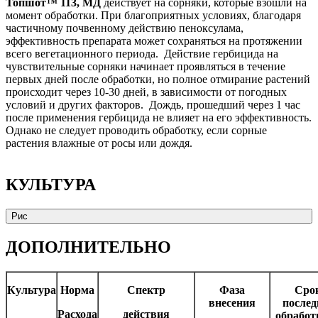
Топшот™ 113, МД
действует на сорняки, которые взошли на
момент обработки. При благоприятных условиях, благодаря
частичному почвенному действию пеноксулама,
эффективность препарата может сохраняться на протяжении
всего вегетационного периода. Действие гербицида на
чувствительные сорняки начинает проявляться в течение
первых дней после обработки, но полное отмирание растений
происходит через 10-30 дней, в зависимости от погодных
условий и других факторов. Дождь, прошедший через 1 час
после применения гербицида не влияет на его эффективность.
Однако не следует проводить обработку, если сорные
растения влажные от росы или дождя.
КУЛЬТУРА
Рис
ДОПОЛНИТЕЛЬНО
Культура
Норма
Спектр
Фаза
Сро
внесения
послед
Расхода
действия
обработ