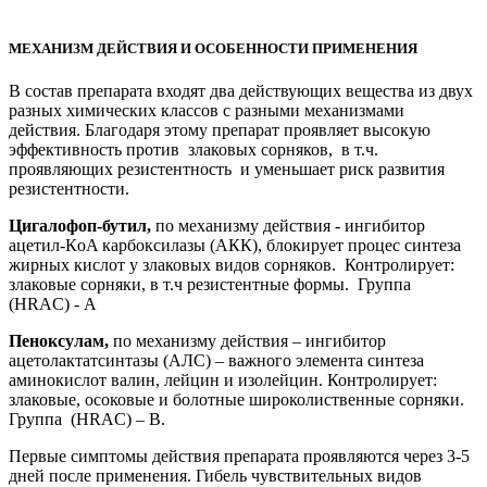
МЕХАНИЗМ ДЕЙСТВИЯ И ОСОБЕННОСТИ ПРИМЕНЕНИЯ
В состав препарата входят два действующих вещества из двух
разных химических классов с разными механизмами
действия. Благодаря этому препарат проявляет высокую
эффективность против злаковых сорняков, в т.ч.
проявляющих резистентность и уменьшает риск развития
резистентности.
Цигалофоп-бутил,
по механизму действия - ингибитор
ацетил-КoA карбоксилазы (АКК), блокирует процес синтеза
жирных кислот у злаковых видов сорняков. Контролирует:
злаковые сорняки, в т.ч резистентные формы. Группа
(HRAC) - А
Пеноксулам,
по механизму действия – ингибитор
ацетолактатсинтазы (АЛС) – важного элемента синтеза
аминокислот валин, лейцин и изолейцин. Контролирует:
злаковые, осоковые и болотные широколиственные сорняки.
Группа (HRAC) – В.
Первые симптомы действия препарата проявляются через 3-5
дней после применения. Гибель чувствительных видов