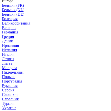
Europe
Бельгия (FR)
Бельгия (NL)
Бельгия (DE)
Болгария
Великобритания
Венгрия
Германия
Греция
Дания
Ирландия
Испания
Италия
Латвия
Литва
Молдова
Нидерланды
Польша
Португалия
Румыния
Сербия
Словакия
Словения
Турция
Украина