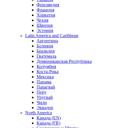
Финляндия
Франция
Хорватия
Чехия
Швеция
Эстония
Latin America and Caribbean
Аргентина
Боливия
Бразилия
Гватемала
Доминиканская Республика
Колумбия
Коста-Рика
Мексика
Панама
Парагвай
Перу
Уругвай
Чили
Эквадор
North America
Канада (EN)
Канада (FR)