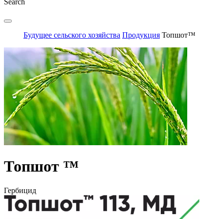
Search
Будущее сельского хозяйства
Продукция
Топшот™
Топшот ™
Гербицид