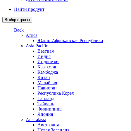
Найти продукт
Выбор страны
Back
Africa
Южно-Африканская Республика
Asia Pacific
Вьетнам
Индия
Индонезия
Казахстан
Камбоджа
Китай
Малайзия
Пакистан
Республика Корея
Таиланд
Тайвань
Филиппины
Япония
Australasia
Австралия
Новая Зеландия