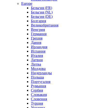
Europe
Бельгия (FR)
Бельгия (NL)
Бельгия (DE)
Болгария
Великобритания
Венгрия
Германия
Греция
Дания
Ирландия
Испания
Италия
Латвия
Литва
Молдова
Нидерланды
Польша
Португалия
Румыния
Сербия
Словакия
Словения
Турция
Украина