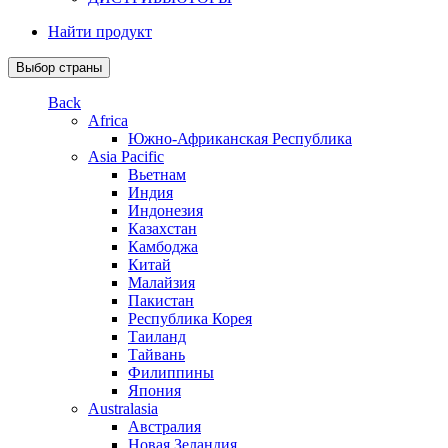
Найти продукт
Выбор страны
Back
Africa
Южно-Африканская Республика
Asia Pacific
Вьетнам
Индия
Индонезия
Казахстан
Камбоджа
Китай
Малайзия
Пакистан
Республика Корея
Таиланд
Тайвань
Филиппины
Япония
Australasia
Австралия
Новая Зеландия