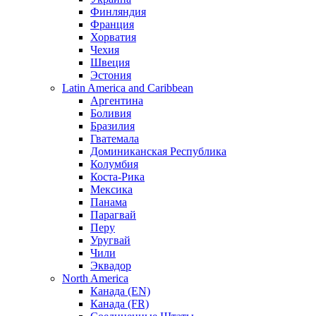
Финляндия
Франция
Хорватия
Чехия
Швеция
Эстония
Latin America and Caribbean
Аргентина
Боливия
Бразилия
Гватемала
Доминиканская Республика
Колумбия
Коста-Рика
Мексика
Панама
Парагвай
Перу
Уругвай
Чили
Эквадор
North America
Канада (EN)
Канада (FR)