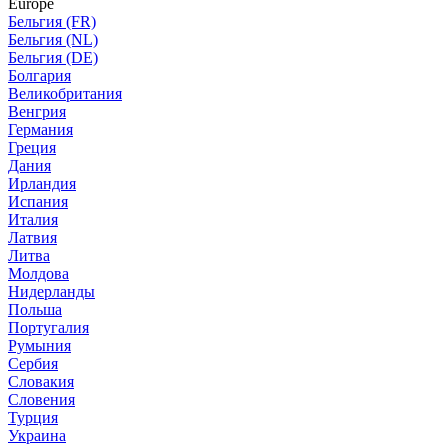
Europe
Бельгия (FR)
Бельгия (NL)
Бельгия (DE)
Болгария
Великобритания
Венгрия
Германия
Греция
Дания
Ирландия
Испания
Италия
Латвия
Литва
Молдова
Нидерланды
Польша
Португалия
Румыния
Сербия
Словакия
Словения
Турция
Украина