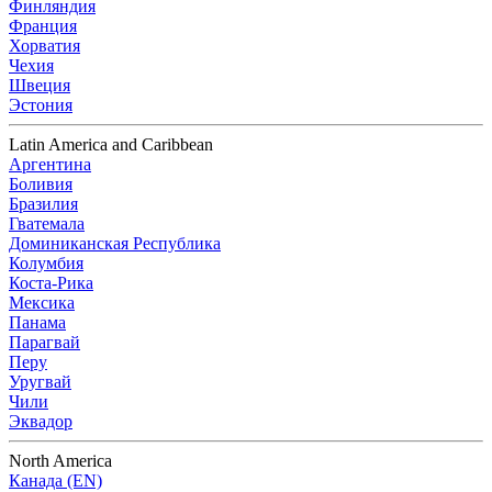
Финляндия
Франция
Хорватия
Чехия
Швеция
Эстония
Latin America and Caribbean
Аргентина
Боливия
Бразилия
Гватемала
Доминиканская Республика
Колумбия
Коста-Рика
Мексика
Панама
Парагвай
Перу
Уругвай
Чили
Эквадор
North America
Канада (EN)