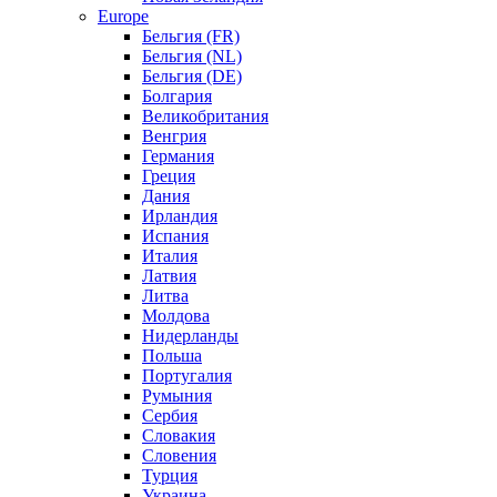
Europe
Бельгия (FR)
Бельгия (NL)
Бельгия (DE)
Болгария
Великобритания
Венгрия
Германия
Греция
Дания
Ирландия
Испания
Италия
Латвия
Литва
Молдова
Нидерланды
Польша
Португалия
Румыния
Сербия
Словакия
Словения
Турция
Украина