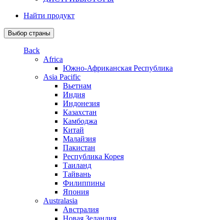
Найти продукт
Выбор страны
Back
Africa
Южно-Африканская Республика
Asia Pacific
Вьетнам
Индия
Индонезия
Казахстан
Камбоджа
Китай
Малайзия
Пакистан
Республика Корея
Таиланд
Тайвань
Филиппины
Япония
Australasia
Австралия
Новая Зеландия