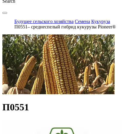
Search
Будущее сельского хозяйства
Семена
Кукуруза
П0551– среднеспелый гибрид кукурузы Pioneer®
П0551