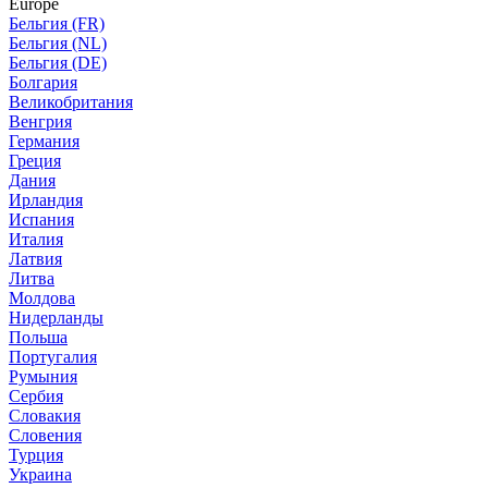
Europe
Бельгия (FR)
Бельгия (NL)
Бельгия (DE)
Болгария
Великобритания
Венгрия
Германия
Греция
Дания
Ирландия
Испания
Италия
Латвия
Литва
Молдова
Нидерланды
Польша
Португалия
Румыния
Сербия
Словакия
Словения
Турция
Украина