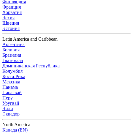
Финляндия
Франция
Хорватия
Чехия
Швеция
Эстония
Latin America and Caribbean
Аргентина
Боливия
Бразилия
Гватемала
Доминиканская Республика
Колумбия
Коста-Рика
Мексика
Панама
Парагвай
Перу
Уругвай
Чили
Эквадор
North America
Канада (EN)