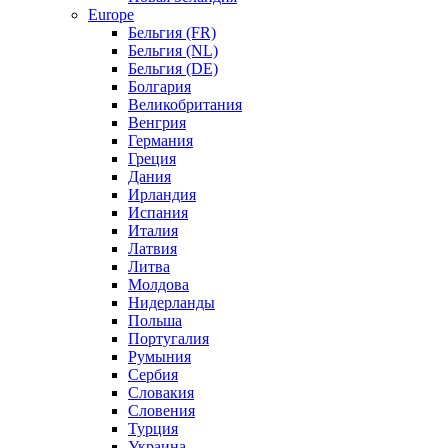
Europe
Бельгия (FR)
Бельгия (NL)
Бельгия (DE)
Болгария
Великобритания
Венгрия
Германия
Греция
Дания
Ирландия
Испания
Италия
Латвия
Литва
Молдова
Нидерланды
Польша
Португалия
Румыния
Сербия
Словакия
Словения
Турция
Украина