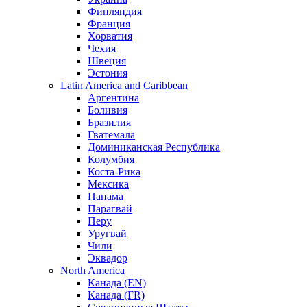
Финляндия
Франция
Хорватия
Чехия
Швеция
Эстония
Latin America and Caribbean
Аргентина
Боливия
Бразилия
Гватемала
Доминиканская Республика
Колумбия
Коста-Рика
Мексика
Панама
Парагвай
Перу
Уругвай
Чили
Эквадор
North America
Канада (EN)
Канада (FR)