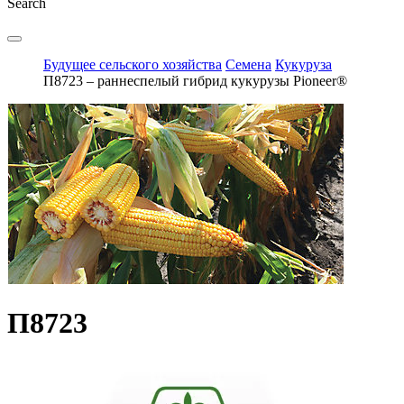
Search
Будущее сельского хозяйства
Семена
Кукуруза
П8723 – раннеспелый гибрид кукурузы Pioneer®
П8723