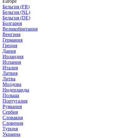
Europe
Бельгия (FR)
Бельгия (NL)
Бельгия (DE)
Болгария
Великобритания
Венгрия
Германия
Греция
Дания
Ирландия
Испания
Италия
Латвия
Литва
Молдова
Нидерланды
Польша
Португалия
Румыния
Сербия
Словакия
Словения
Турция
Украина