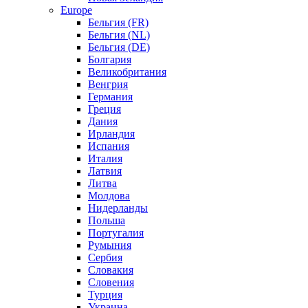
Europe
Бельгия (FR)
Бельгия (NL)
Бельгия (DE)
Болгария
Великобритания
Венгрия
Германия
Греция
Дания
Ирландия
Испания
Италия
Латвия
Литва
Молдова
Нидерланды
Польша
Португалия
Румыния
Сербия
Словакия
Словения
Турция
Украина