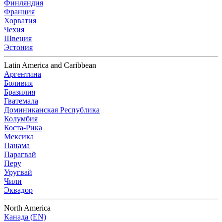
Финляндия
Франция
Хорватия
Чехия
Швеция
Эстония
Latin America and Caribbean
Аргентина
Боливия
Бразилия
Гватемала
Доминиканская Республика
Колумбия
Коста-Рика
Мексика
Панама
Парагвай
Перу
Уругвай
Чили
Эквадор
North America
Канада (EN)