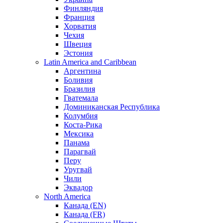
Финляндия
Франция
Хорватия
Чехия
Швеция
Эстония
Latin America and Caribbean
Аргентина
Боливия
Бразилия
Гватемала
Доминиканская Республика
Колумбия
Коста-Рика
Мексика
Панама
Парагвай
Перу
Уругвай
Чили
Эквадор
North America
Канада (EN)
Канада (FR)