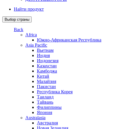
Найти продукт
Выбор страны
Back
Africa
Южно-Африканская Республика
Asia Pacific
Вьетнам
Индия
Индонезия
Казахстан
Камбоджа
Китай
Малайзия
Пакистан
Республика Корея
Таиланд
Тайвань
Филиппины
Япония
Australasia
Австралия
Новая Зеландия