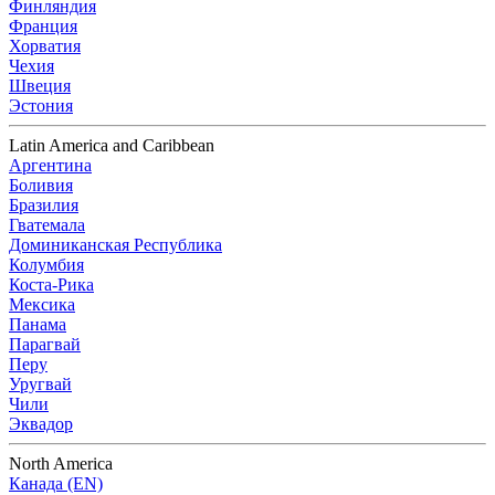
Финляндия
Франция
Хорватия
Чехия
Швеция
Эстония
Latin America and Caribbean
Аргентина
Боливия
Бразилия
Гватемала
Доминиканская Республика
Колумбия
Коста-Рика
Мексика
Панама
Парагвай
Перу
Уругвай
Чили
Эквадор
North America
Канада (EN)