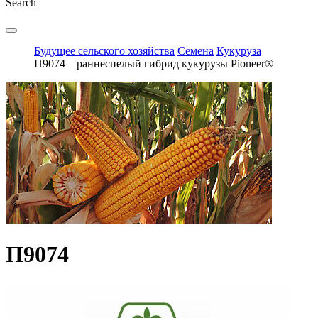
Search
Будущее сельского хозяйства
Семена
Кукуруза
П9074 – раннеспелый гибрид кукурузы Pioneer®
П9074