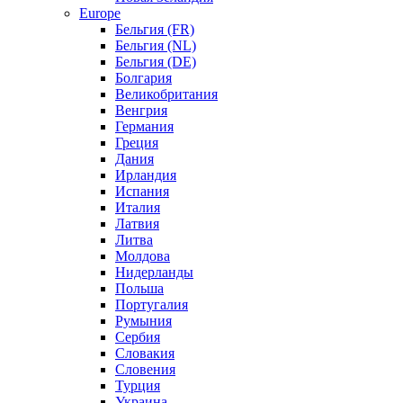
Europe
Бельгия (FR)
Бельгия (NL)
Бельгия (DE)
Болгария
Великобритания
Венгрия
Германия
Греция
Дания
Ирландия
Испания
Италия
Латвия
Литва
Молдова
Нидерланды
Польша
Португалия
Румыния
Сербия
Словакия
Словения
Турция
Украина