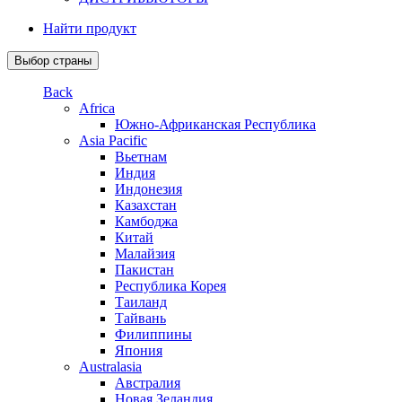
Найти продукт
Выбор страны
Back
Africa
Южно-Африканская Республика
Asia Pacific
Вьетнам
Индия
Индонезия
Казахстан
Камбоджа
Китай
Малайзия
Пакистан
Республика Корея
Таиланд
Тайвань
Филиппины
Япония
Australasia
Австралия
Новая Зеландия