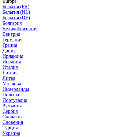
Europe
Бельгия (FR)
Бельгия (NL)
Бельгия (DE)
Болгария
Великобритания
Венгрия
Германия
Греция
Дания
Ирландия
Испания
Италия
Латвия
Литва
Молдова
Нидерланды
Польша
Португалия
Румыния
Сербия
Словакия
Словения
Турция
Украина