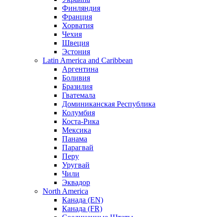
Финляндия
Франция
Хорватия
Чехия
Швеция
Эстония
Latin America and Caribbean
Аргентина
Боливия
Бразилия
Гватемала
Доминиканская Республика
Колумбия
Коста-Рика
Мексика
Панама
Парагвай
Перу
Уругвай
Чили
Эквадор
North America
Канада (EN)
Канада (FR)