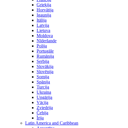
Grieķija
Horvātija
Igaunija
Itālija
Latvija
Lietuva
Moldova
Nīderlande
Polija
Portugāle
Rumānija
Serbija
Slovākija
Slovēnija
Somija
Spānija
Turcija
Ukraina
Ungārija
Vācija
Zviedrija
Čehija
Īrija
Latin America and Caribbean