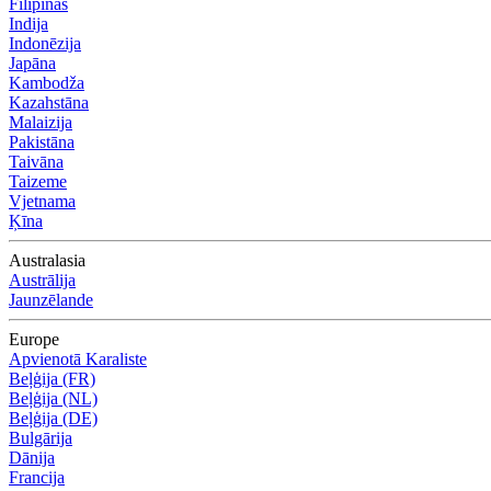
Filipīnas
Indija
Indonēzija
Japāna
Kambodža
Kazahstāna
Malaizija
Pakistāna
Taivāna
Taizeme
Vjetnama
Ķīna
Australasia
Austrālija
Jaunzēlande
Europe
Apvienotā Karaliste
Beļģija (FR)
Beļģija (NL)
Beļģija (DE)
Bulgārija
Dānija
Francija