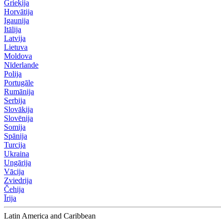
Grieķija
Horvātija
Igaunija
Itālija
Latvija
Lietuva
Moldova
Nīderlande
Polija
Portugāle
Rumānija
Serbija
Slovākija
Slovēnija
Somija
Spānija
Turcija
Ukraina
Ungārija
Vācija
Zviedrija
Čehija
Īrija
Latin America and Caribbean