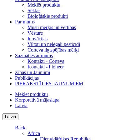
Meklēt produktu
Sēklas
Bioloģiskie produkti
Par mums
Mūsu mērķis un vērtības
Vēsture
Inovācijas
Viltoti un nelegāli pesticīdi
Corteva ilgtspējības mērķi
Sazināties ar mums
Kontakti - Corteva
Kontakti - Pioneer
Ziņas un Jaunumi
Publikācijas
PIERAKSTĪTIES JAUNUMIEM
Meklēt produktu
Korporatīvā mājaslapa
Latvia
Latvia
Back
Africa
Dienvidāfrikas Republika