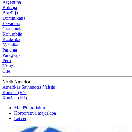
Argentīna
Bolīvija
Brazīlija
Dominikāna
Ekvadora
Gvatemala
Kolumbija
Kostarika
Meksika
Panama
Paragvaja
Peru
Urugvaja
Čīle
North America
Amerikas Savienotās Valstis
Kanāda (EN)
Kanāda (FR)
Meklēt produktu
Korporatīvā mājaslapa
Latvia