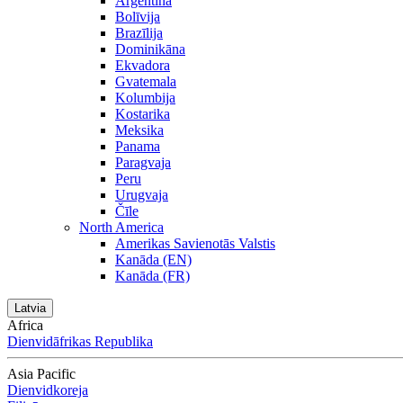
Argentīna
Bolīvija
Brazīlija
Dominikāna
Ekvadora
Gvatemala
Kolumbija
Kostarika
Meksika
Panama
Paragvaja
Peru
Urugvaja
Čīle
North America
Amerikas Savienotās Valstis
Kanāda (EN)
Kanāda (FR)
Latvia
Africa
Dienvidāfrikas Republika
Asia Pacific
Dienvidkoreja