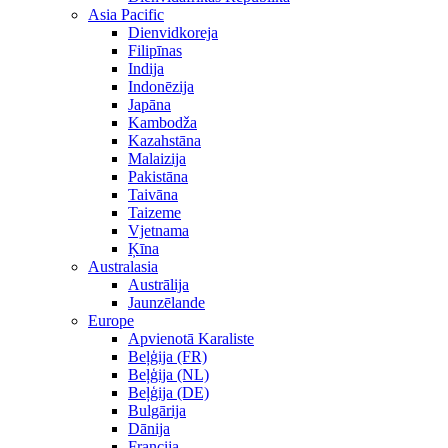
Asia Pacific
Dienvidkoreja
Filipīnas
Indija
Indonēzija
Japāna
Kambodža
Kazahstāna
Malaizija
Pakistāna
Taivāna
Taizeme
Vjetnama
Ķīna
Australasia
Austrālija
Jaunzēlande
Europe
Apvienotā Karaliste
Beļģija (FR)
Beļģija (NL)
Beļģija (DE)
Bulgārija
Dānija
Francija