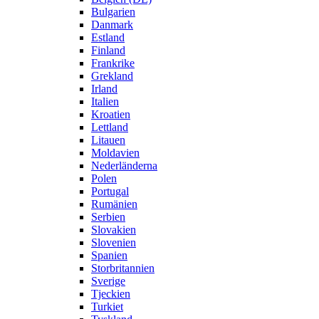
Bulgarien
Danmark
Estland
Finland
Frankrike
Grekland
Irland
Italien
Kroatien
Lettland
Litauen
Moldavien
Nederländerna
Polen
Portugal
Rumänien
Serbien
Slovakien
Slovenien
Spanien
Storbritannien
Sverige
Tjeckien
Turkiet