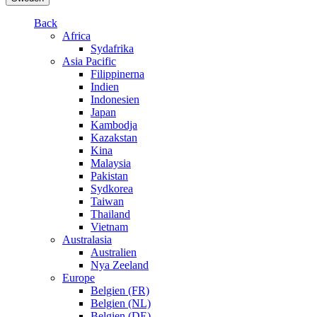
Back
Africa
Sydafrika
Asia Pacific
Filippinerna
Indien
Indonesien
Japan
Kambodja
Kazakstan
Kina
Malaysia
Pakistan
Sydkorea
Taiwan
Thailand
Vietnam
Australasia
Australien
Nya Zeeland
Europe
Belgien (FR)
Belgien (NL)
Belgien (DE)