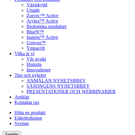
Växtskydd
Utsäde
Zorvec™ Active
Arylex™ Active
Biologiska produkter
BlueN™
Inatreq™ Active
Univoq™
Ympact®
Vilka är vi
Vår avsikt
Historia
Innovationer
Tips och nyheter
ANMÄLAN NYHETSBREV
SÄSONGENS NYHETSBREV
PRESENTATIONER OCH WEBBINARIER
Artiklar
Kontakta oss
Hitta en produkt
Etikettsökning
Sverige
Sweden