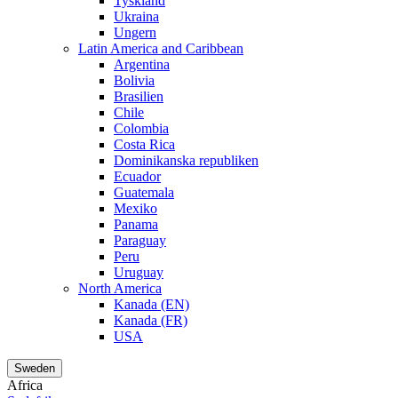
Tyskland
Ukraina
Ungern
Latin America and Caribbean
Argentina
Bolivia
Brasilien
Chile
Colombia
Costa Rica
Dominikanska republiken
Ecuador
Guatemala
Mexiko
Panama
Paraguay
Peru
Uruguay
North America
Kanada (EN)
Kanada (FR)
USA
Sweden
Africa