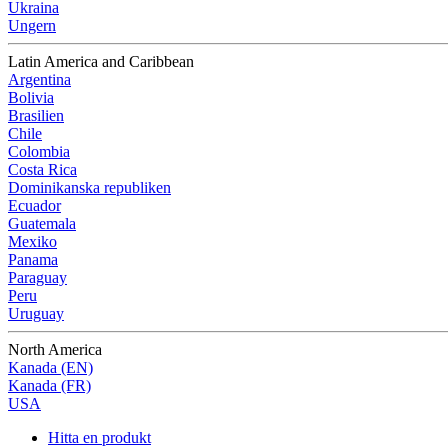
Ukraina
Ungern
Latin America and Caribbean
Argentina
Bolivia
Brasilien
Chile
Colombia
Costa Rica
Dominikanska republiken
Ecuador
Guatemala
Mexiko
Panama
Paraguay
Peru
Uruguay
North America
Kanada (EN)
Kanada (FR)
USA
Hitta en produkt