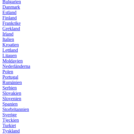
Bulgarien
Danmark
Estland
Finland
Frankrike
Grekland
Irland
Italien
Kroatien
Lettland
Litauen
Moldavien
Nederländerna
Polen
Portugal
Rumänien
Serbien
Slovakien
Slovenien
Spanien
Storbritannien
Sverige
Tjeckien
Turkiet
Tyskland