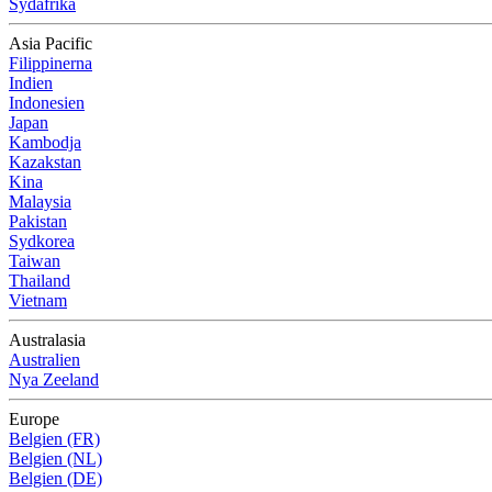
Sydafrika
Asia Pacific
Filippinerna
Indien
Indonesien
Japan
Kambodja
Kazakstan
Kina
Malaysia
Pakistan
Sydkorea
Taiwan
Thailand
Vietnam
Australasia
Australien
Nya Zeeland
Europe
Belgien (FR)
Belgien (NL)
Belgien (DE)