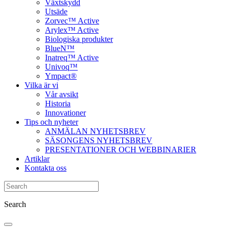
Växtskydd
Utsäde
Zorvec™ Active
Arylex™ Active
Biologiska produkter
BlueN™
Inatreq™ Active
Univoq™
Ympact®
Vilka är vi
Vår avsikt
Historia
Innovationer
Tips och nyheter
ANMÄLAN NYHETSBREV
SÄSONGENS NYHETSBREV
PRESENTATIONER OCH WEBBINARIER
Artiklar
Kontakta oss
Search