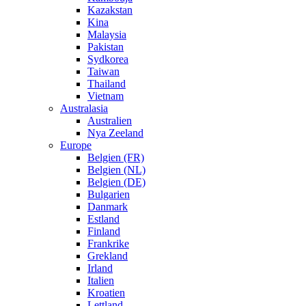
Kazakstan
Kina
Malaysia
Pakistan
Sydkorea
Taiwan
Thailand
Vietnam
Australasia
Australien
Nya Zeeland
Europe
Belgien (FR)
Belgien (NL)
Belgien (DE)
Bulgarien
Danmark
Estland
Finland
Frankrike
Grekland
Irland
Italien
Kroatien
Lettland