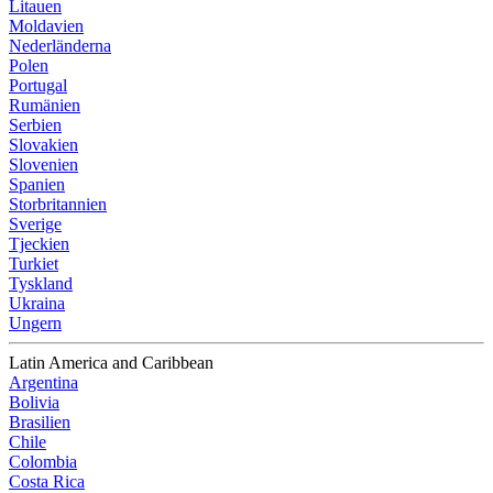
Litauen
Moldavien
Nederländerna
Polen
Portugal
Rumänien
Serbien
Slovakien
Slovenien
Spanien
Storbritannien
Sverige
Tjeckien
Turkiet
Tyskland
Ukraina
Ungern
Latin America and Caribbean
Argentina
Bolivia
Brasilien
Chile
Colombia
Costa Rica