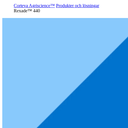
Corteva Agriscience™
Produkter och lösningar
Rexade™ 440