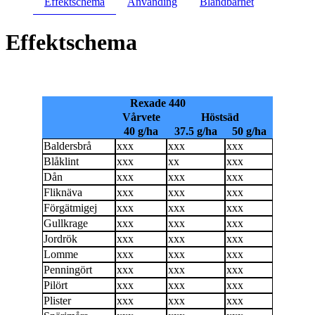
Effektschema
Använding
Blandbarhet
Effektschema
Rexade 440
Vårvete
Höstsäd
40 g/ha
37.5 g/ha
50 g/ha
Baldersbrå
xxx
xxx
xxx
Blåklint
xxx
xx
xxx
Dån
xxx
xxx
xxx
Fliknäva
xxx
xxx
xxx
Förgätmigej
xxx
xxx
xxx
Gullkrage
xxx
xxx
xxx
Jordrök
xxx
xxx
xxx
Lomme
xxx
xxx
xxx
Penningört
xxx
xxx
xxx
Pilört
xxx
xxx
xxx
Plister
xxx
xxx
xxx