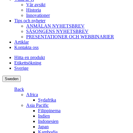
Vår avsikt
Historia
Innovationer
Tips och nyheter
ANMÄLAN NYHETSBREV
SÄSONGENS NYHETSBREV
PRESENTATIONER OCH WEBBINARIER
Artiklar
Kontakta oss
Hitta en produkt
Etikettsökning
Sverige
Sweden
Back
Africa
Sydafrika
Asia Pacific
Filippinerna
Indien
Indonesien
Japan
Kambodja