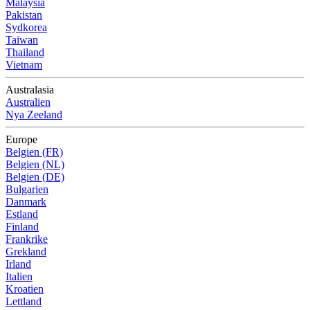
Malaysia
Pakistan
Sydkorea
Taiwan
Thailand
Vietnam
Australasia
Australien
Nya Zeeland
Europe
Belgien (FR)
Belgien (NL)
Belgien (DE)
Bulgarien
Danmark
Estland
Finland
Frankrike
Grekland
Irland
Italien
Kroatien
Lettland