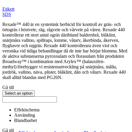
Etikett
SDS
Rexade™ 440 är en systemisk herbicid för kontroll av gräs- och
örtogräs i höstvete, råg, rågvete och vårvete på våren. Rexade 440
kontrollerar ett stort antal ogräs däribland baldersbrå, blåklint,
snärjmåra vallmo, spillraps, lomme, våtarv, åkerbinda, åkerven,
flyghavre och rajgräs. Rexade 440 kontrollerara även viol och
veronika vid tidiga behandlingar då de inte har börjat blomma. Med
de aktiva substanserna pyroxsulam och florasulam från produkten
Broadway™ i kombination med Arylex™ (halauxifen-
methyl) förebygger vi resistensutveckling på snärjmåra, målla,
jordrök, vallmo, näva, plister, blåklint, dån och våtarv. Rexade 440
skall alltid blandas med PG26N.
Gå till
Select an option
Effektschema
Använding
Blandbarhet
Gå till