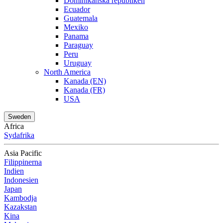
Dominikanska republiken
Ecuador
Guatemala
Mexiko
Panama
Paraguay
Peru
Uruguay
North America
Kanada (EN)
Kanada (FR)
USA
Sweden
Africa
Sydafrika
Asia Pacific
Filippinerna
Indien
Indonesien
Japan
Kambodja
Kazakstan
Kina