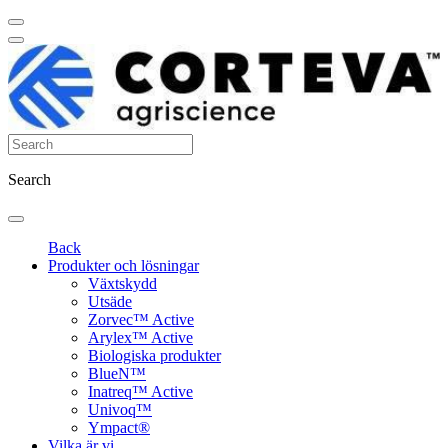
Search
Back
Produkter och lösningar
Växtskydd
Utsäde
Zorvec™ Active
Arylex™ Active
Biologiska produkter
BlueN™
Inatreq™ Active
Univoq™
Ympact®
Vilka är vi