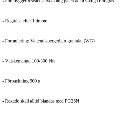
- Förebygger resistensutveckling på ett antal viktiga örtogräs
- Regnfast efter 1 timme
- Formulering: Vattendispergerbart granulat (WG)
- Vätskemängd 100-300 l/ha
- Förpackning 500 g
- Rexade skall alltid blandas med PG26N