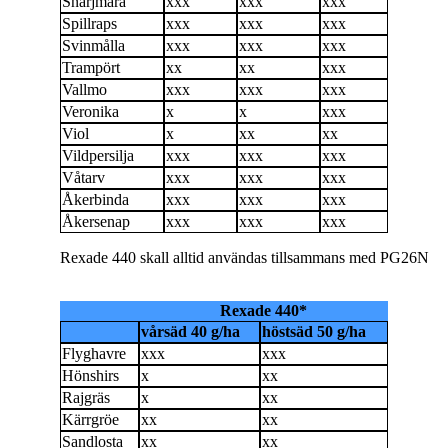
Snärjmåra
xxx
xxx
xxx
Spillraps
xxx
xxx
xxx
Svinmålla
xxx
xxx
xxx
Trampört
xx
xx
xxx
Vallmo
xxx
xxx
xxx
Veronika
x
x
xxx
Viol
x
xx
xx
Vildpersilja
xxx
xxx
xxx
Våtarv
xxx
xxx
xxx
Åkerbinda
xxx
xxx
xxx
Åkersenap
xxx
xxx
xxx
Rexade 440 skall alltid användas tillsammans med PG26N
Rexade 440*
vårsäd 40 g/ha
höstsäd 50 g/ha
Flyghavre
xxx
xxx
Hönshirs
x
xx
Rajgräs
x
xx
Kärrgröe
xx
xx
Sandlosta
xx
xx