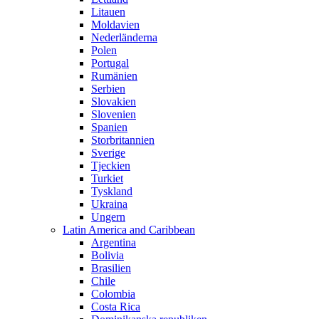
Litauen
Moldavien
Nederländerna
Polen
Portugal
Rumänien
Serbien
Slovakien
Slovenien
Spanien
Storbritannien
Sverige
Tjeckien
Turkiet
Tyskland
Ukraina
Ungern
Latin America and Caribbean
Argentina
Bolivia
Brasilien
Chile
Colombia
Costa Rica