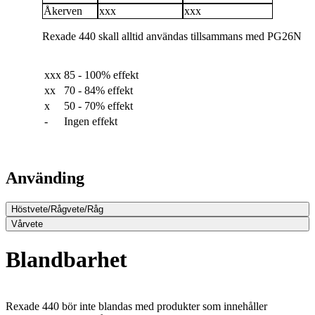
Åkerven
xxx
xxx
Rexade 440 skall alltid användas tillsammans med PG26N
xxx
85 - 100% effekt
xx
70 - 84% effekt
x
50 - 70% effekt
-
Ingen effekt
Använding
Höstvete/Rågvete/Råg
Vårvete
Blandbarhet
Rexade 440 bör inte blandas med produkter som innehåller