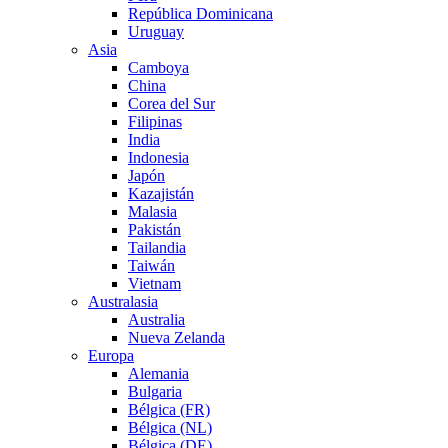
República Dominicana
Uruguay
Asia
Camboya
China
Corea del Sur
Filipinas
India
Indonesia
Japón
Kazajistán
Malasia
Pakistán
Tailandia
Taiwán
Vietnam
Australasia
Australia
Nueva Zelanda
Europa
Alemania
Bulgaria
Bélgica (FR)
Bélgica (NL)
Bélgica (DE)