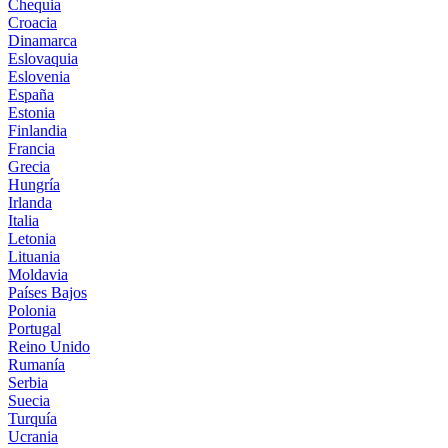
Chequia
Croacia
Dinamarca
Eslovaquia
Eslovenia
España
Estonia
Finlandia
Francia
Grecia
Hungría
Irlanda
Italia
Letonia
Lituania
Moldavia
Países Bajos
Polonia
Portugal
Reino Unido
Rumanía
Serbia
Suecia
Turquía
Ucrania