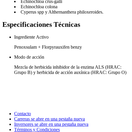
Echinochloa crus-galli
Echinochloa colona
Cyperus spp y Althernanthera philoxeroides.
Especificaciones Técnicas
Ingrediente Activo
Penoxsulam + Florpyrauxifen benzy
Modo de acción
Mezcla de herbicida inhibidor de la enzima ALS (HRAC:
Grupo B) y herbicida de acción auxínica (HRAC: Grupo O)
Contacto
Carreras
se abre en una pestaña nueva
Inversores
se abre en una pestaña nueva
Términos y Condiciones