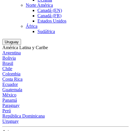
Norte América
Canadá (EN)
Canadá (FR)
Estados Unidos
África
Sudáfrica
Uruguay
América Latina y Caribe
Argentina
Bolivia
Brasil
Chile
Colombia
Costa Rica
Ecuador
Guatemala
México
Panamá
Paraguay
Perú
República Dominicana
Uruguay