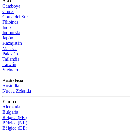
Asia
Camboya
China
Corea del Sur
Filipinas
India
Indonesia
Japón
Kazajistán
Malasia
Pakistán
Tailandia
Taiwán
Vietnam
Australasia
Australia
Nueva Zelanda
Europa
Alemania
Bulgaria
Bélgica (FR)
Bélgica (NL)
Bélgica (DE)