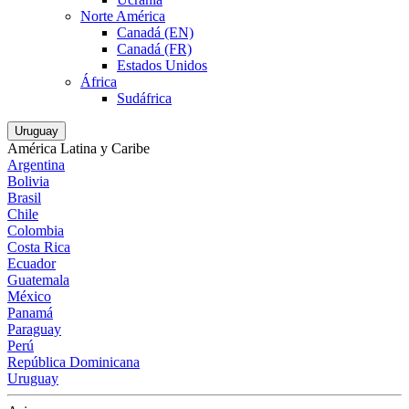
Norte América
Canadá (EN)
Canadá (FR)
Estados Unidos
África
Sudáfrica
Uruguay
América Latina y Caribe
Argentina
Bolivia
Brasil
Chile
Colombia
Costa Rica
Ecuador
Guatemala
México
Panamá
Paraguay
Perú
República Dominicana
Uruguay