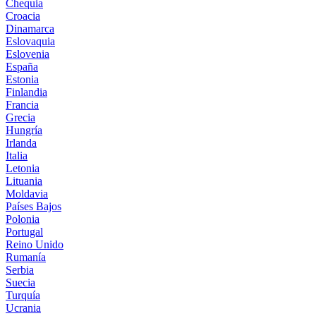
Chequia
Croacia
Dinamarca
Eslovaquia
Eslovenia
España
Estonia
Finlandia
Francia
Grecia
Hungría
Irlanda
Italia
Letonia
Lituania
Moldavia
Países Bajos
Polonia
Portugal
Reino Unido
Rumanía
Serbia
Suecia
Turquía
Ucrania