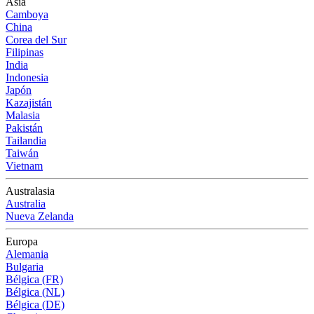
Asia
Camboya
China
Corea del Sur
Filipinas
India
Indonesia
Japón
Kazajistán
Malasia
Pakistán
Tailandia
Taiwán
Vietnam
Australasia
Australia
Nueva Zelanda
Europa
Alemania
Bulgaria
Bélgica (FR)
Bélgica (NL)
Bélgica (DE)