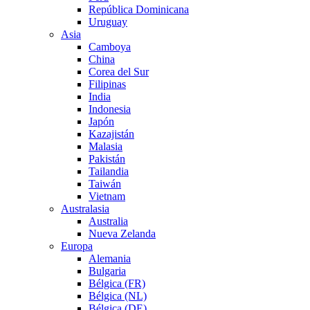
República Dominicana
Uruguay
Asia
Camboya
China
Corea del Sur
Filipinas
India
Indonesia
Japón
Kazajistán
Malasia
Pakistán
Tailandia
Taiwán
Vietnam
Australasia
Australia
Nueva Zelanda
Europa
Alemania
Bulgaria
Bélgica (FR)
Bélgica (NL)
Bélgica (DE)