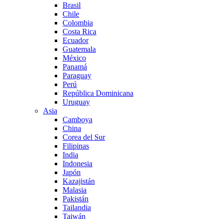
Brasil
Chile
Colombia
Costa Rica
Ecuador
Guatemala
México
Panamá
Paraguay
Perú
República Dominicana
Uruguay
Asia
Camboya
China
Corea del Sur
Filipinas
India
Indonesia
Japón
Kazajistán
Malasia
Pakistán
Tailandia
Taiwán