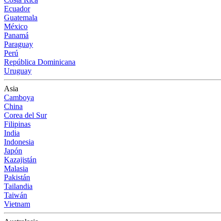
Ecuador
Guatemala
México
Panamá
Paraguay
Perú
República Dominicana
Uruguay
Asia
Camboya
China
Corea del Sur
Filipinas
India
Indonesia
Japón
Kazajistán
Malasia
Pakistán
Tailandia
Taiwán
Vietnam