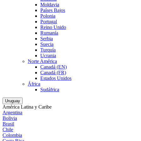
Moldavia
Países Bajos
Polonia
Portugal
Reino Unido
Rumanía
Serbia
Suecia
Turquía
Ucrania
Norte América
Canadá (EN)
Canadá (FR)
Estados Unidos
África
Sudáfrica
Uruguay
América Latina y Caribe
Argentina
Bolivia
Brasil
Chile
Colombia
Costa Rica