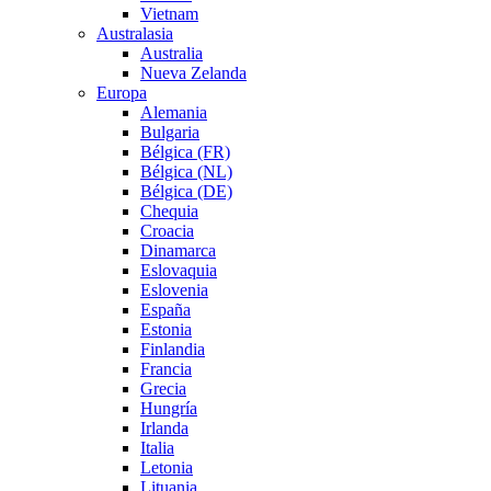
Vietnam
Australasia
Australia
Nueva Zelanda
Europa
Alemania
Bulgaria
Bélgica (FR)
Bélgica (NL)
Bélgica (DE)
Chequia
Croacia
Dinamarca
Eslovaquia
Eslovenia
España
Estonia
Finlandia
Francia
Grecia
Hungría
Irlanda
Italia
Letonia
Lituania