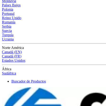
Moldavia
Países Bajos
Polonia
Portugal
Reino Unido
Rumanía
Serbia
Suecia
Turquía
Ucrania
Norte América
Canadá (EN)
Canadá (FR)
Estados Unidos
África
Sudáfrica
Buscador de Productos