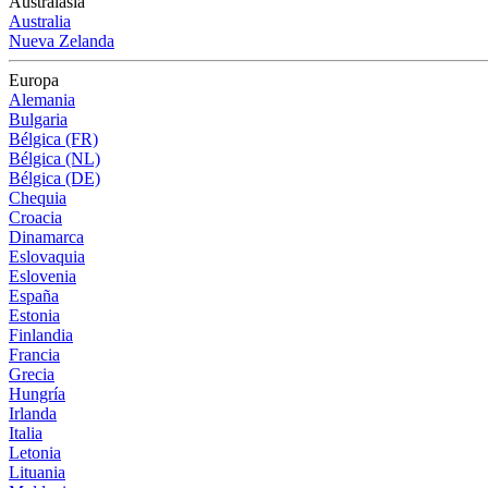
Australasia
Australia
Nueva Zelanda
Europa
Alemania
Bulgaria
Bélgica (FR)
Bélgica (NL)
Bélgica (DE)
Chequia
Croacia
Dinamarca
Eslovaquia
Eslovenia
España
Estonia
Finlandia
Francia
Grecia
Hungría
Irlanda
Italia
Letonia
Lituania