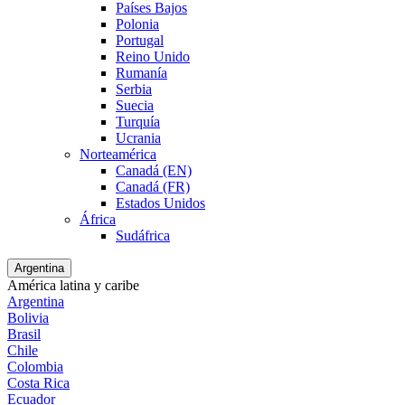
Países Bajos
Polonia
Portugal
Reino Unido
Rumanía
Serbia
Suecia
Turquía
Ucrania
Norteamérica
Canadá (EN)
Canadá (FR)
Estados Unidos
África
Sudáfrica
Argentina
América latina y caribe
Argentina
Bolivia
Brasil
Chile
Colombia
Costa Rica
Ecuador