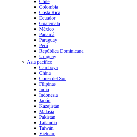
Chile
Colombia
Costa Rica
Ecuador
Guatemala
México
Panamá
Paraguay
Perú
República Dominicana
Uruguay
Asia pacifico
Camboya
China
Corea del Sur
Filipinas
India
Indonesia
Japón
Kazajistán
Malasia
Pakistán
Tailandia
Taiwán
Vietnam