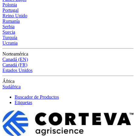
Polonia
Portugal
Reino Unido
Rumanía
Serbia
Suecia
Turquía
Ucrania
Norteamérica
Canadá (EN)
Canadá (FR)
Estados Unidos
África
Sudáfrica
Buscador de Productos
Etiquetas