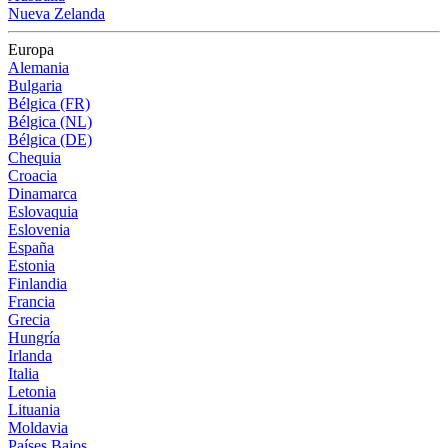
Nueva Zelanda
Europa
Alemania
Bulgaria
Bélgica (FR)
Bélgica (NL)
Bélgica (DE)
Chequia
Croacia
Dinamarca
Eslovaquia
Eslovenia
España
Estonia
Finlandia
Francia
Grecia
Hungría
Irlanda
Italia
Letonia
Lituania
Moldavia
Países Bajos