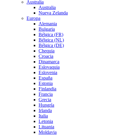
Australia
Australia
Nueva Zelanda
Europa
Alemania
Bulgaria
Bélgica (FR)
Bélgica (NL)
Bélgica (DE)
Chequia
Croacia
Dinamarca
Eslovaquia
Eslovenia
España
Estonia
Finlandia
Francia
Grecia
Hungría
Irlanda
Italia
Letonia
Lituania
Moldavia