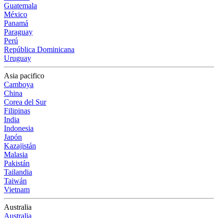
Guatemala
México
Panamá
Paraguay
Perú
República Dominicana
Uruguay
Asia pacifico
Camboya
China
Corea del Sur
Filipinas
India
Indonesia
Japón
Kazajistán
Malasia
Pakistán
Tailandia
Taiwán
Vietnam
Australia
Australia