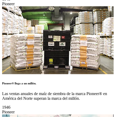
Saran Wrap®
Dow presenta Saran Wrap para uso doméstico.
Saran Wrap y el logotipo son marcas registradas de S.C. Johnson &
Son Inc
1949
Pioneer