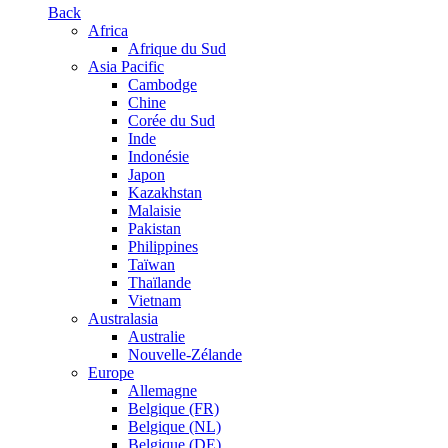
Back
Africa
Afrique du Sud
Asia Pacific
Cambodge
Chine
Corée du Sud
Inde
Indonésie
Japon
Kazakhstan
Malaisie
Pakistan
Philippines
Taïwan
Thaïlande
Vietnam
Australasia
Australie
Nouvelle-Zélande
Europe
Allemagne
Belgique (FR)
Belgique (NL)
Belgique (DE)