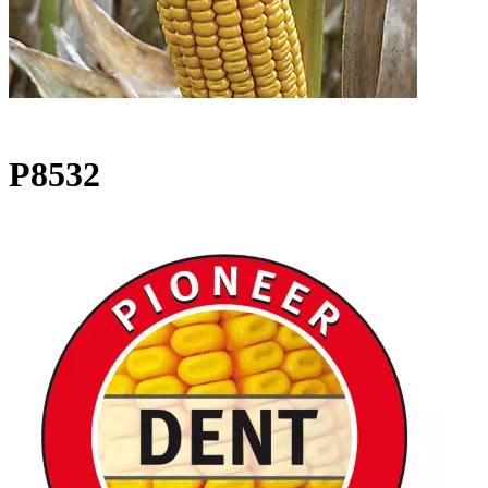
P8532