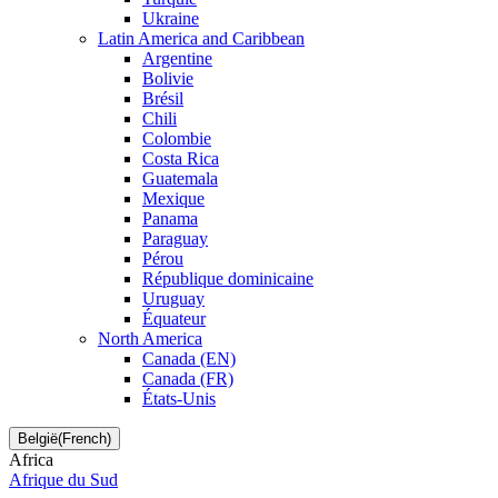
Ukraine
Latin America and Caribbean
Argentine
Bolivie
Brésil
Chili
Colombie
Costa Rica
Guatemala
Mexique
Panama
Paraguay
Pérou
République dominicaine
Uruguay
Équateur
North America
Canada (EN)
Canada (FR)
États-Unis
België(French)
Africa
Afrique du Sud