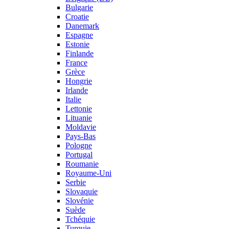
Bulgarie
Croatie
Danemark
Espagne
Estonie
Finlande
France
Grèce
Hongrie
Irlande
Italie
Lettonie
Lituanie
Moldavie
Pays-Bas
Pologne
Portugal
Roumanie
Royaume-Uni
Serbie
Slovaquie
Slovénie
Suède
Tchéquie
Turquie