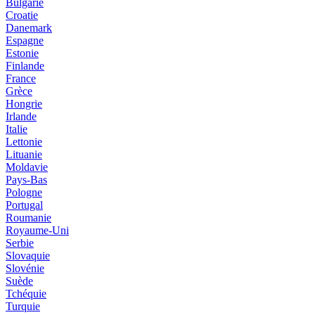
Bulgarie
Croatie
Danemark
Espagne
Estonie
Finlande
France
Grèce
Hongrie
Irlande
Italie
Lettonie
Lituanie
Moldavie
Pays-Bas
Pologne
Portugal
Roumanie
Royaume-Uni
Serbie
Slovaquie
Slovénie
Suède
Tchéquie
Turquie