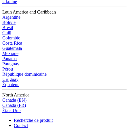
Ukraine
Latin America and Caribbean
Argentine
Bolivie
Brésil
Chili
Colombie
Costa Rica
Guatemala
Mexique
Panama
Paraguay
Pérou
République dominicaine
Uruguay
Équateur
North America
Canada (EN)
Canada (FR)
États-Unis
Recherche de produit
Contact