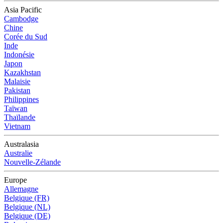
Asia Pacific
Cambodge
Chine
Corée du Sud
Inde
Indonésie
Japon
Kazakhstan
Malaisie
Pakistan
Philippines
Taïwan
Thaïlande
Vietnam
Australasia
Australie
Nouvelle-Zélande
Europe
Allemagne
Belgique (FR)
Belgique (NL)
Belgique (DE)