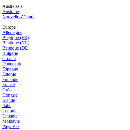
Australasia
Australie
Nouvelle-Zélande
Europe
Allemagne
Belgique (FR)
Belgique (NL)
Belgique (DE)
Bulgarie
Croatie
Danemark
Espagne
Estonie
Finlande
France
Grèce
Hongrie
Irlande
Italie
Lettonie
Lituanie
Moldavie
Pays-Bas