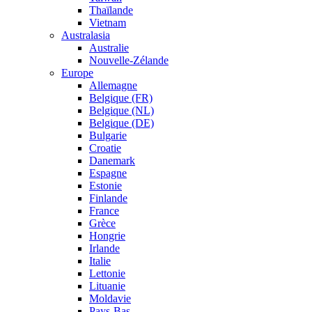
Thaïlande
Vietnam
Australasia
Australie
Nouvelle-Zélande
Europe
Allemagne
Belgique (FR)
Belgique (NL)
Belgique (DE)
Bulgarie
Croatie
Danemark
Espagne
Estonie
Finlande
France
Grèce
Hongrie
Irlande
Italie
Lettonie
Lituanie
Moldavie
Pays-Bas