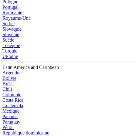
Pologne
Portugal
Roumanie
Royaume-Uni
Serbie
Slovaquie
Slovénie
Suède
Tchéquie
Turquie
Ukraine
Latin America and Caribbean
Argentine
Bolivie
Brésil
Chili
Colombie
Costa Rica
Guatemala
Mexique
Panama
Paraguay
Pérou
République dominicaine