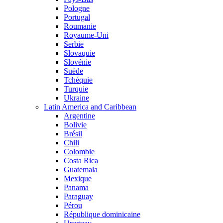
Pologne
Portugal
Roumanie
Royaume-Uni
Serbie
Slovaquie
Slovénie
Suède
Tchéquie
Turquie
Ukraine
Latin America and Caribbean
Argentine
Bolivie
Brésil
Chili
Colombie
Costa Rica
Guatemala
Mexique
Panama
Paraguay
Pérou
République dominicaine