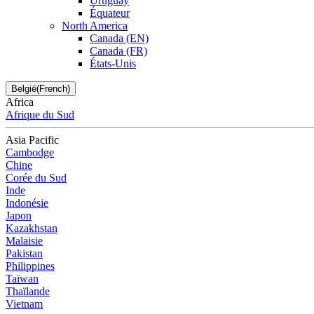
Uruguay
Équateur
North America
Canada (EN)
Canada (FR)
États-Unis
België(French)
Africa
Afrique du Sud
Asia Pacific
Cambodge
Chine
Corée du Sud
Inde
Indonésie
Japon
Kazakhstan
Malaisie
Pakistan
Philippines
Taïwan
Thaïlande
Vietnam