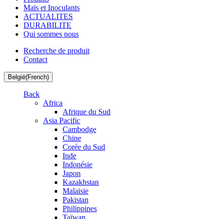
Maïs et Inoculants
ACTUALITES
DURABILITE
Qui sommes nous
Recherche de produit
Contact
België(French)
Back
Africa
Afrique du Sud
Asia Pacific
Cambodge
Chine
Corée du Sud
Inde
Indonésie
Japon
Kazakhstan
Malaisie
Pakistan
Philippines
Taïwan