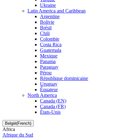
Ukraine
Latin America and Caribbean
Argentine
Bolivie
Brésil
Chili
Colombie
Costa Rica
Guatemala
Mexique
Panama
Paraguay
Pérou
République dominicaine
Uruguay
Équateur
North America
Canada (EN)
Canada (FR)
États-Unis
België(French)
Africa
Afrique du Sud