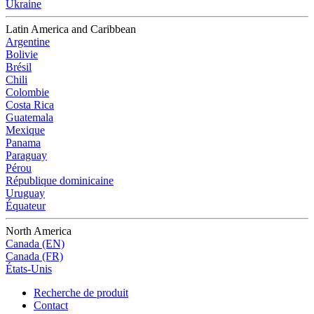
Ukraine
Latin America and Caribbean
Argentine
Bolivie
Brésil
Chili
Colombie
Costa Rica
Guatemala
Mexique
Panama
Paraguay
Pérou
République dominicaine
Uruguay
Équateur
North America
Canada (EN)
Canada (FR)
États-Unis
Recherche de produit
Contact