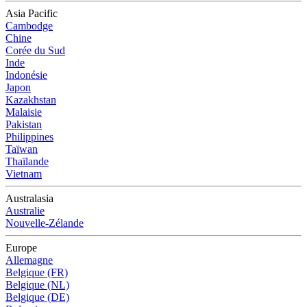
Asia Pacific
Cambodge
Chine
Corée du Sud
Inde
Indonésie
Japon
Kazakhstan
Malaisie
Pakistan
Philippines
Taïwan
Thaïlande
Vietnam
Australasia
Australie
Nouvelle-Zélande
Europe
Allemagne
Belgique (FR)
Belgique (NL)
Belgique (DE)