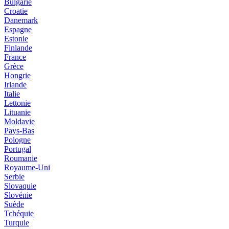
Bulgarie
Croatie
Danemark
Espagne
Estonie
Finlande
France
Grèce
Hongrie
Irlande
Italie
Lettonie
Lituanie
Moldavie
Pays-Bas
Pologne
Portugal
Roumanie
Royaume-Uni
Serbie
Slovaquie
Slovénie
Suède
Tchéquie
Turquie