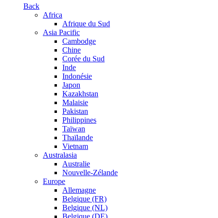
Back
Africa
Afrique du Sud
Asia Pacific
Cambodge
Chine
Corée du Sud
Inde
Indonésie
Japon
Kazakhstan
Malaisie
Pakistan
Philippines
Taïwan
Thaïlande
Vietnam
Australasia
Australie
Nouvelle-Zélande
Europe
Allemagne
Belgique (FR)
Belgique (NL)
Belgique (DE)