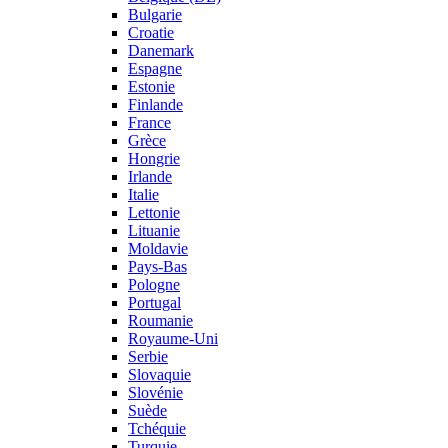
Bulgarie
Croatie
Danemark
Espagne
Estonie
Finlande
France
Grèce
Hongrie
Irlande
Italie
Lettonie
Lituanie
Moldavie
Pays-Bas
Pologne
Portugal
Roumanie
Royaume-Uni
Serbie
Slovaquie
Slovénie
Suède
Tchéquie
Turquie