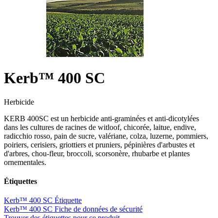
Kerb™ 400 SC
Herbicide
KERB 400SC est un herbicide anti-graminées et anti-dicotylées
dans les cultures de racines de witloof, chicorée, laitue, endive,
radicchio rosso, pain de sucre, valériane, colza, luzerne, pommiers,
poiriers, cerisiers, griottiers et pruniers, pépinières d'arbustes et
d'arbres, chou-fleur, broccoli, scorsonère, rhubarbe et plantes
ornementales.
Étiquettes
Kerb™ 400 SC Étiquette
Kerb™ 400 SC Fiche de données de sécurité
Trouver des étiquettes pour ce produit