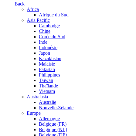
Back
Africa
Afrique du Sud
Asia Pacific
Cambodge
Chine
Corée du Sud
Inde
Indonésie
Japon
Kazakhstan
Malaisie
Pakistan
Philippines
Taïwan
Thaïlande
Vietnam
Australasia
Australie
Nouvelle-Zélande
Europe
Allemagne
Belgique (FR)
Belgique (NL)
Belgique (DE)