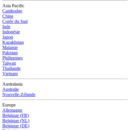
Asia Pacific
Cambodge
Chine
Corée du Sud
Inde
Indonésie
Japon
Kazakhstan
Malaisie
Pakistan
Philippines
Taïwan
Thaïlande
Vietnam
Australasia
Australie
Nouvelle-Zélande
Europe
Allemagne
Belgique (FR)
Belgique (NL)
Belgique (DE)