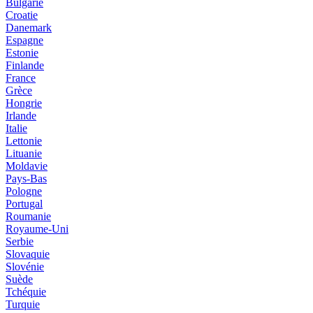
Bulgarie
Croatie
Danemark
Espagne
Estonie
Finlande
France
Grèce
Hongrie
Irlande
Italie
Lettonie
Lituanie
Moldavie
Pays-Bas
Pologne
Portugal
Roumanie
Royaume-Uni
Serbie
Slovaquie
Slovénie
Suède
Tchéquie
Turquie