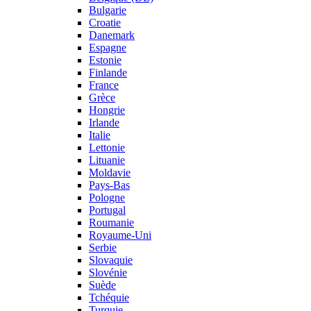
Bulgarie
Croatie
Danemark
Espagne
Estonie
Finlande
France
Grèce
Hongrie
Irlande
Italie
Lettonie
Lituanie
Moldavie
Pays-Bas
Pologne
Portugal
Roumanie
Royaume-Uni
Serbie
Slovaquie
Slovénie
Suède
Tchéquie
Turquie