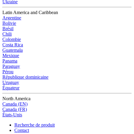
Ukraine
Latin America and Caribbean
Argentine
Bolivie
Brésil
Chili
Colombie
Costa Rica
Guatemala
Mexique
Panama
Paraguay
Pérou
République dominicaine
Uruguay
Équateur
North America
Canada (EN)
Canada (FR)
États-Unis
Recherche de produit
Contact