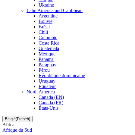
Ukraine
Latin America and Caribbean
Argentine
Bolivie
Brésil
Chili
Colombie
Costa Rica
Guatemala
Mexique
Panama
Paraguay
Pérou
République dominicaine
Uruguay
Équateur
North America
Canada (EN)
Canada (FR)
États-Unis
België(French)
Africa
Afrique du Sud