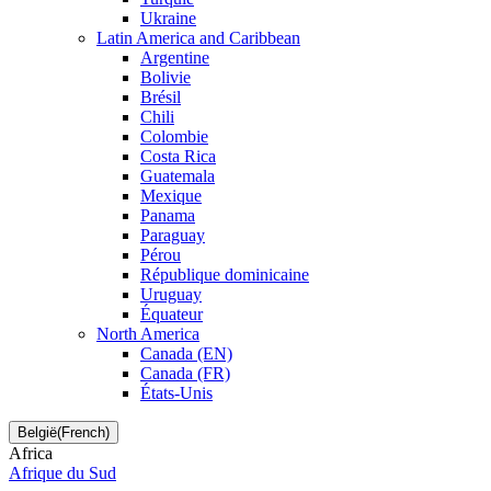
Ukraine
Latin America and Caribbean
Argentine
Bolivie
Brésil
Chili
Colombie
Costa Rica
Guatemala
Mexique
Panama
Paraguay
Pérou
République dominicaine
Uruguay
Équateur
North America
Canada (EN)
Canada (FR)
États-Unis
België(French)
Africa
Afrique du Sud