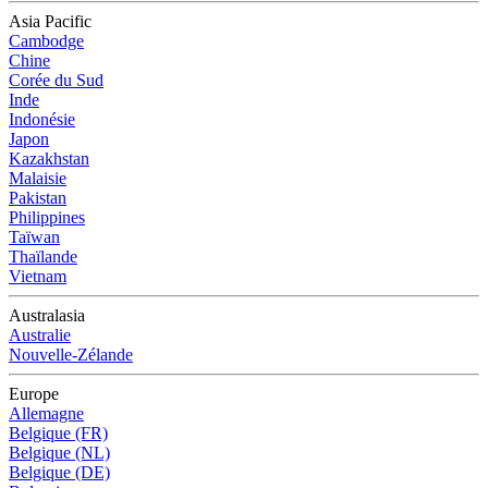
Asia Pacific
Cambodge
Chine
Corée du Sud
Inde
Indonésie
Japon
Kazakhstan
Malaisie
Pakistan
Philippines
Taïwan
Thaïlande
Vietnam
Australasia
Australie
Nouvelle-Zélande
Europe
Allemagne
Belgique (FR)
Belgique (NL)
Belgique (DE)