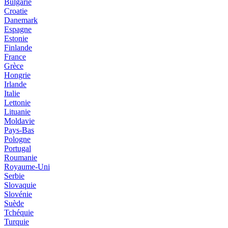
Bulgarie
Croatie
Danemark
Espagne
Estonie
Finlande
France
Grèce
Hongrie
Irlande
Italie
Lettonie
Lituanie
Moldavie
Pays-Bas
Pologne
Portugal
Roumanie
Royaume-Uni
Serbie
Slovaquie
Slovénie
Suède
Tchéquie
Turquie