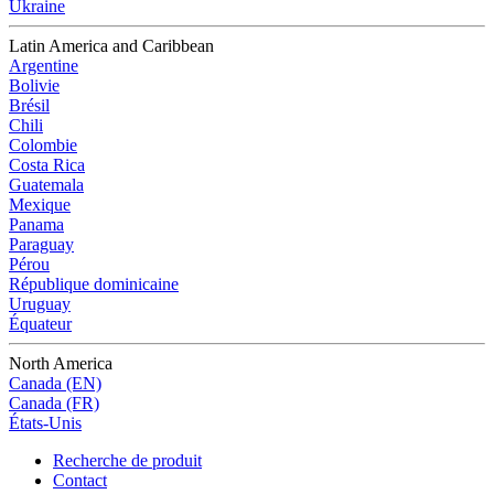
Ukraine
Latin America and Caribbean
Argentine
Bolivie
Brésil
Chili
Colombie
Costa Rica
Guatemala
Mexique
Panama
Paraguay
Pérou
République dominicaine
Uruguay
Équateur
North America
Canada (EN)
Canada (FR)
États-Unis
Recherche de produit
Contact