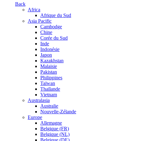
Back
Africa
Afrique du Sud
Asia Pacific
Cambodge
Chine
Corée du Sud
Inde
Indonésie
Japon
Kazakhstan
Malaisie
Pakistan
Philippines
Taïwan
Thaïlande
Vietnam
Australasia
Australie
Nouvelle-Zélande
Europe
Allemagne
Belgique (FR)
Belgique (NL)
Belgique (DE)