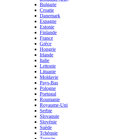
Bulgarie
Croatie
Danemark
Espagne
Estonie
Finlande
France
Grèce
Hongrie
Irlande
Italie
Lettonie
Lituanie
Moldavie
Pays-Bas
Pologne
Portugal
Roumanie
Royaume-Uni
Serbie
Slovaquie
Slovénie
Suède
Tchéquie
Turquie