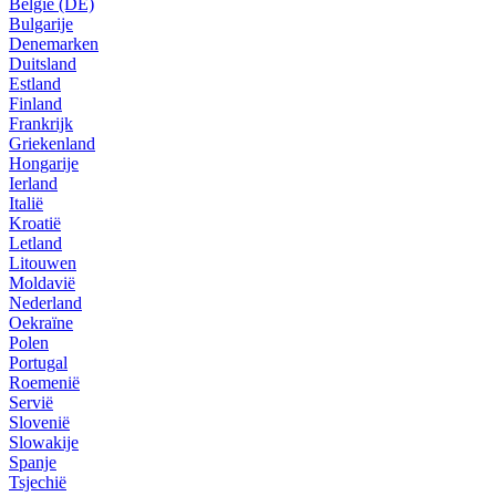
België (DE)
Bulgarije
Denemarken
Duitsland
Estland
Finland
Frankrijk
Griekenland
Hongarije
Ierland
Italië
Kroatië
Letland
Litouwen
Moldavië
Nederland
Oekraïne
Polen
Portugal
Roemenië
Servië
Slovenië
Slowakije
Spanje
Tsjechië