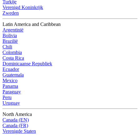
Turkije
Verenigd Koninkrijk
Zweden
Latin America and Caribbean
Argentinië
Bolivia
Brazilië
Chili
Colombia
Costa Rica
Dominicaanse Republiek
Ecuador
Guatemala
Mexico
Panama
Paraguay
Peru
Uruguay
North America
Canada (EN)
Canada (FR)
Verenigde Staten