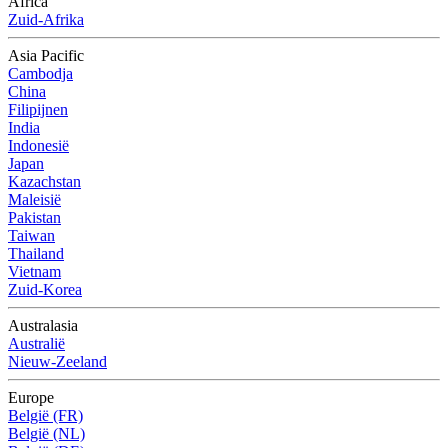
Africa
Zuid-Afrika
Asia Pacific
Cambodja
China
Filipijnen
India
Indonesië
Japan
Kazachstan
Maleisië
Pakistan
Taiwan
Thailand
Vietnam
Zuid-Korea
Australasia
Australië
Nieuw-Zeeland
Europe
België (FR)
België (NL)