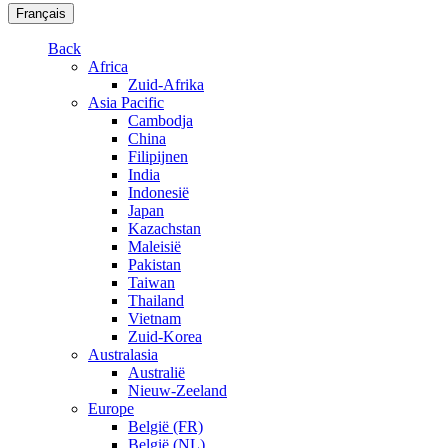
Français
Back
Africa
Zuid-Afrika
Asia Pacific
Cambodja
China
Filipijnen
India
Indonesië
Japan
Kazachstan
Maleisië
Pakistan
Taiwan
Thailand
Vietnam
Zuid-Korea
Australasia
Australië
Nieuw-Zeeland
Europe
België (FR)
België (NL)