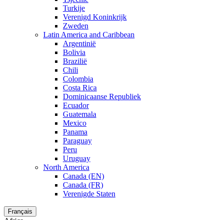
Turkije
Verenigd Koninkrijk
Zweden
Latin America and Caribbean
Argentinië
Bolivia
Brazilië
Chili
Colombia
Costa Rica
Dominicaanse Republiek
Ecuador
Guatemala
Mexico
Panama
Paraguay
Peru
Uruguay
North America
Canada (EN)
Canada (FR)
Verenigde Staten
Français