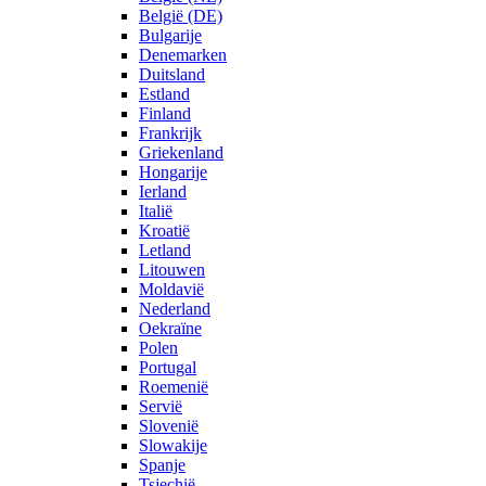
België (DE)
Bulgarije
Denemarken
Duitsland
Estland
Finland
Frankrijk
Griekenland
Hongarije
Ierland
Italië
Kroatië
Letland
Litouwen
Moldavië
Nederland
Oekraïne
Polen
Portugal
Roemenië
Servië
Slovenië
Slowakije
Spanje
Tsjechië